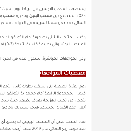
يستضيف الملعب الأولمبي في الرباط يوم السبت 27 دجنبر 2025، مباراة لحساب
2025، ستجمع بين
منتخب البنين
ونظيره
منتخب بو
النهائي بعد تعرضهما للهزيمة في الجولة الافتتاحية
وخسر المنتخب البنيني بصعوبة أمام الكونغو الديمق
المنتخب البوتسواني بهزيمة قاسية بنتيجة (3-0) أمام السنغال.
وفي
المواجهات المباشرة
، ستكون هذه هي المرة الأو
معطيات المواجهة
رغم الفترة الصعبة التي سبقت بطولة كأس الأمم الإفريقية 5
ضمن المجموعة الرابعة أمام جمهورية الكونغو الديمق
ألغى حكم الفيديو المساعد هدف سيدريك باكامبو في
بعد بلوغه ربع النهائي عا