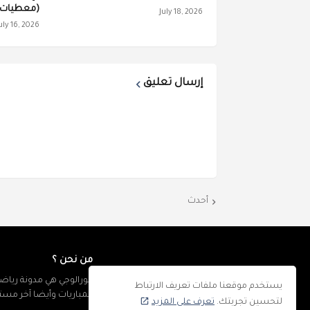
(معطيات 
July 18, 2026
uly 16, 2026
إرسال تعليق
أحدث
من نحن ؟
كورالوجي هي مدونة رياضي
يستخدم موقعنا ملفات تعريف الارتباط
المباريات وأيضا آخر مس
لتحسين تجربتك.
تعرف على المزيد