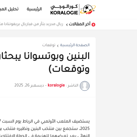
الرئيسية
تحليل المبا
آخر المقالات
كرواتيا تهزم المغرب في مباراة مفتوحة
ريال مدريد يثأر من فياريال بريمونتادا 
الصفحة الرئيسية
توقعات
البنين وبوتسوانا يبح
وتوقعات)
الناشر :
koralogie
-
ديسمبر 26, 2025
يستضيف الملعب الأولمبي في الرباط يوم السبت 27 دجنبر 2025، مباراة لحساب الجولة الثانية من
2025، ستجمع بين منتخب البنين ونظيره منتخب بو
النهائي بعد تعرضهما للهزيمة في الجولة الافتتاحية