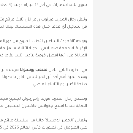
سوى ثلاثة انتصارات في آخر 14 مباراة دولية (4 تعادلات، 7 هزائم).
في تسجيل أي هدف خلال هذه السلسلة، بينما است
ويواجه "الفهود"، الساعين لتجنب الخروج من دور 
الإفريقية، مهمة صعبة في الجولة الثانية، فالهزي
المباراة على أنها أفضل فرصة لتأمين ثلاث نقاط 
في الطرف الثاني، تلقى
منتخب بوتسوانا
هزيمته الرا
طنجة الكبير يوم الثلاثاء الماضي.
وتصدى رجال المدرب مورينا راموريبولي لجميع هجم
النهاية عندما افتتح نيكولاس جاكسون التسجيل ق
على الصومال في تصفيات كأس العالم 2026 في 25 مارس الماضي.