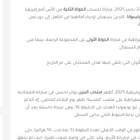
الجولة الثانية
من كأس أمم إفريقيا
تسوانا
، اللذين يسعيان لإحياء آمالهما في التأهل إلى دور ثمن
.
راطية في مباراة
الجولة الأولى
عن المجموعة الرابعة، بينما مني
لى التي يلتقي فيها هذان المنتخبان على مر التاريخ.
202، أظهر
منتخب البنين
بوادر تحسن في مباراته الافتتاحية
راطية على ملعب "المدينة" ظهر يوم الثلاثاء الماضي، إلا أنه لم
يتمكن من تجنب الهزيمة بهدف نظيف، حيث سجل ثيو بونغوندا الهدف في الدقيقة 16، وهي نتيجة حاسمة بعد أن
 بداية الشوط الثاني بداعي التسلل.
هذه النتيجة تعني أن المنتخب البينيني لم يحقق أي فوز في الوقت الأصلي لهذه البطولة (5 تعادلات، 10 هزائم)، حتى
م 2019 عقب أربعة تعادلات في مبارياته الأربع، وقد عانى من وضع صعب لفترة، حيث لم يحقق