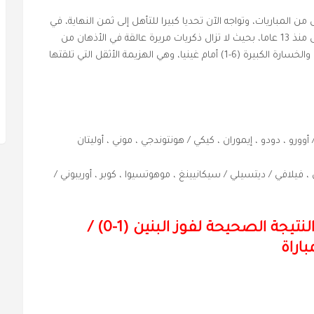
من المباريات، وتواجه الآن تحديا كبيرا للتأهل إلى ثمن النهاية، في
عودتها إلى الساحة القارية للمرة الثانية فقط، والأولى منذ 13 عاما، بحيث لا تزال ذكريات مريرة عالقة في الأذهان من
مباراتها الثانية في دور المجموعات من نسخة 2012، والخسارة الكبيرة (6-1) أمام غينيا، وهي الهزيمة الأثقل التي تلقتها
أوورو ، دودو ، إيموران ، كيكي / هونتوندجي ، موني ، أوليتان
 فيلافي / ديتسيلي / سيكانيينغ ، موهوتسيوا ، كوبر ، أوريبوني /
النتيجة الصحيحة لفوز البنين (1-0) /