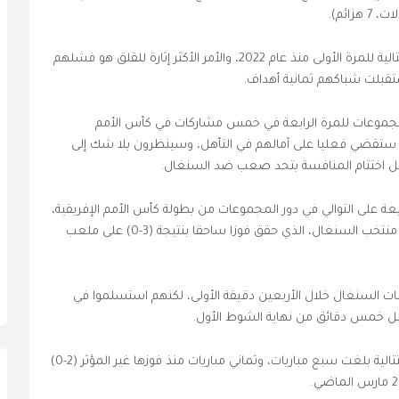
وتلقى رجال المدرب غيرنوت روهر الآن ثلاث هزائم متتالية للمرة الأولى منذ عام 2022، والأمر الأكثر إثارة للقلق هو فشلهم
قبلت شباكهم ثمانية أهداف.
المجموعات للمرة الرابعة في خمس مشاركات في كأس الأمم
مة ستقضي فعليا على آمالهم في التأهل، وسينظرون بلا شك إلى
قبل اختتام المنافسة بتحد صعب ضد السنغال.
بعة على التوالي في دور المجموعات من بطولة كأس الأمم الإفريقية،
وهذه المرة أمام أحد أبرز المرشحين للفوز بالبطولة، منتخب السنغال، الذي حقق فوزا ساحقا بنتيجة (3-0) على ملعب
ات السنغال خلال الأربعين دقيقة الأولى، لكنهم استسلموا في
بل خمس دقائق من نهاية الشوط الأول.
وتعاني "الحمير الوحشية" حاليا من سلسلة هزائم متتالية بلغت سبع مباريات، وثماني مباريات منذ فوزها غير المؤثر (2-0)