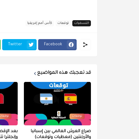
التسميات
توقعات
كأس أمم إفريقيا
Twitter
Facebook
قد تعجبك هذه المواضيع
توقعات
توقعات
صراع العرش العالمي بين إسبانيا
بعد الإقص
والأرجنتين (معطيات وتوقعات)
وإنجلترا ت