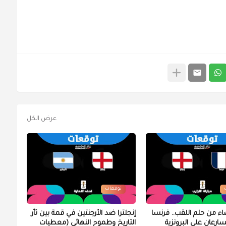
عرض الكل
توقعات
اء من حلم اللقب.. فرنسا
إنجلترا ضد الأرجنتين في قمة بين ثأر
تسارعان على البرونزية
التاريخ وطموح النهائي (معطيات