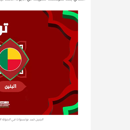
البنين ضد بوتسوانا في الجولة ال