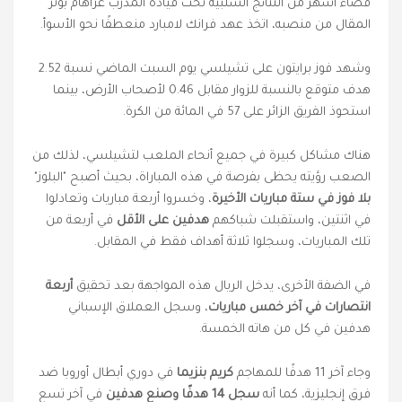
قضاء أشهر من النتائج السلبية تحت قيادة المدرب غراهام بوتر
المقال من منصبه، اتخذ عهد فرانك لامبارد منعطفًا نحو الأسوأ.
وشهد فوز برايتون على تشيلسي يوم السبت الماضي نسبة 2.52
هدف متوقع بالنسبة للزوار
مقابل 0.46 لأصحاب الأرض، بينما
استحوذ الفريق الزائر على 57 في المائة من الكرة.
هناك مشاكل كبيرة في جميع أنحاء الملعب لتشيلسي، لذلك من
الصعب رؤيته يحظى بفرصة في هذه المباراة، بحيث أصبح "البلوز"
بلا فوز في ستة مباريات الأخيرة
، وخسروا أربعة مباريات وتعادلوا
في اثنتين، واستقبلت شباكهم
هدفين على الأقل
في أربعة من
تلك المباريات، وسجلوا ثلاثة أهداف فقط في المقابل.
في الضفة الأخرى، يدخل الريال هذه المواجهة بعد تحقيق
أربعة
انتصارات في آخر خمس مباريات
، وسجل العملاق الإسباني
هدفين في كل من هاته الخمسة.
وجاء آخر 11 هدفًا للمهاجم
كريم بنزيما
في دوري أبطال أوروبا ضد
فرق إنجليزية، كما أنه
سجل 14 هدفًا وصنع هدفين
في آخر تسع