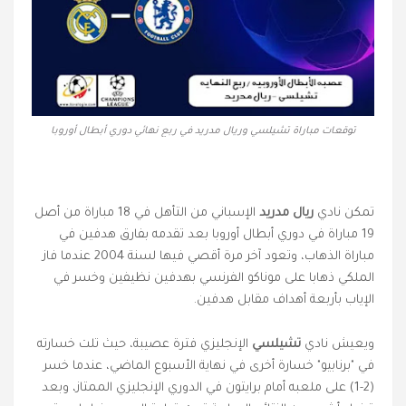
توقعات مباراة تشيلسي وريال مدريد في ربع نهائي دوري أبطال أوروبا
تمكن نادي
ريال مدريد
الإسباني من التأهل في 18 مباراة من أصل
19 مباراة في دوري أبطال أوروبا بعد تقدمه بفارق هدفين في
مباراة الذهاب، وتعود آخر مرة أقصي فيها لسنة 2004 عندما فاز
الملكي ذهابا على موناكو الفرنسي بهدفين نظيفين وخسر في
الإياب بأربعة أهداف مقابل هدفين.
ويعيش نادي
تشيلسي
الإنجليزي فترة عصيبة، حيث تلت خسارته
في "برنابيو" خسارة أخرى في نهاية الأسبوع الماضي، عندما خسر
(2-1) على ملعبه أمام برايتون في الدوري الإنجليزي الممتاز، وبعد