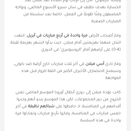
ويتجه "بارتينوبي" الآن إلى الإياب يوم الثلاثاء ضد ميلان بعد
الخسارة بهدف نظيف في سان سيرو الأسبوع الماضي، ويواجه
المضيفون وقتًا طويلاً في العمل، خاصة بعد سلسلة من
المباريات الصعبة.
وفاز أصحاب الأرض
مرة واحدة في أربع مباريات في أبريل
، انتهت
اثنتان منهما بهزيمتين أمام ميلان، حيث بدأوا الشهر بهزيمة ثقيلة
(4-0) على أرضهم أمام "الروسونيري" في الدوري.
وفاز نادي
آسي ميلان
في آخر ثلاث مباريات خارج أرضه ضد نابولي،
وسيمنح الانتصاران الأخيران الكثير من الثقة للزوار قبل هذه
المواجهة.
كانت عودة ميلان إلى دوري أبطال أوروبا الموسم الماضي تعني
الخروج من دور المجموعات، لكن هذا الموسم يبدو أنهم وجدوا
أقدامهم في المنافسة، اذ حافظوا على
شباكهم نظيفة
في آخر
خمس مباريات في المنافسة، وفازوا بأربع مباريات وتعادلوا مرة
واحدة في هذه السلسة.