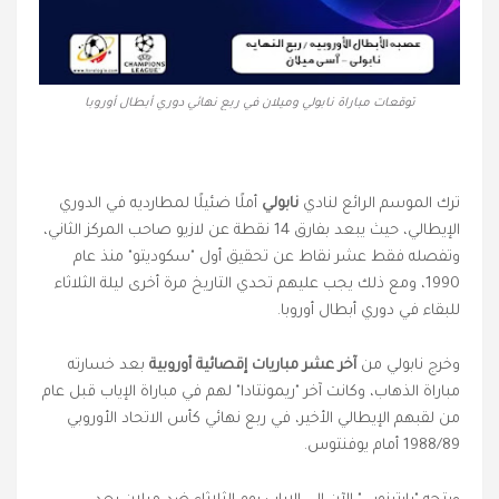
توقعات مباراة نابولي وميلان في ربع نهائي دوري أبطال أوروبا
ترك الموسم الرائع لنادي
نابولي
أملًا ضئيلًا لمطارديه في الدوري
الإيطالي، حيث يبعد بفارق 14 نقطة عن لازيو صاحب المركز الثاني،
وتفصله فقط عشر نقاط عن تحقيق أول "سكوديتو" منذ عام
1990، ومع ذلك يجب عليهم تحدي التاريخ مرة أخرى ليلة الثلاثاء
للبقاء في دوري أبطال أوروبا.
وخرج نابولي من
آخر عشر مباريات إقصائية أوروبية
بعد خسارته
مباراة الذهاب، وكانت آخر "ريمونتادا" لهم في مباراة الإياب قبل عام
من لقبهم الإيطالي الأخير، في ربع نهائي كأس الاتحاد الأوروبي
1988/89 أمام يوفنتوس.