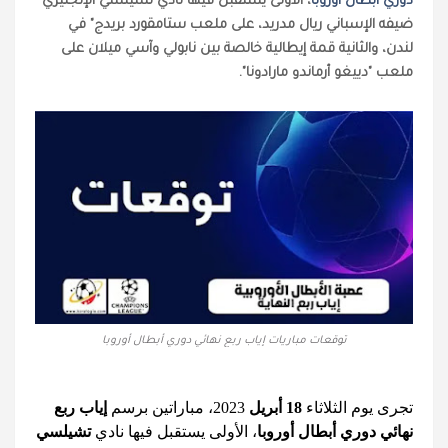
دوري أبطال أوروبا
، الأولى يستقبل فيها نادي تشيلسي الإنجليزي
ضيفه الإسباني ريال مدريد، على ملعب ستامقورد بريدج" في
لندن، والثانية قمة إيطالية خالصة بين نابولي وآسي ميلان على
ملعب "دييغو أرماندو مارادونا".
توقعات مباريات إياب ربع نهائي دوري أبطال أوروبا
تجرى يوم الثلاثاء
18 أبريل
2023، مباراتين برسم
إياب ربع
نهائي دوري أبطال أوروبا
، الأولى يستقبل فيها نادي
تشيلسي