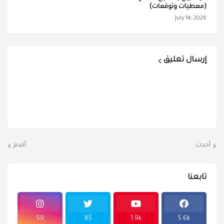
(معطيات وتوقعات)
July 14, 2026
إرسال تعليق
أحدث
أقدم
تابعنا
59
85
1.9k
5.6k