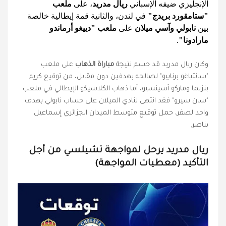
الإنجليزي ضيفه الإسباني
ريال مدريد
، على
ملعب
"ستامقورد بريدج"
في لندن، والثانية قمة إيطالية خالصة
بين
نابولي وآسي ميلان
على
ملعب "دييغو أرماندو
مارادونا"
.
وكان ريال مدريد قد حسم نتيجة
مباراة الذهاب
على ملعب
"سانتياغو برنابيو" لصالحه بهدفين دون مقابل، من توقيع كريم
بنزيما وماركو أسينسيو، أما ذهاب الكلاسيكو الإيطالي في ملعب
"سان سيرو" فقد انتهى لنادي الميلان على حساب نابولي بهدف
واحد لصفر، حمل توقيع متوسط الميدان الجزائري إسماعيل
بناصر.
ريال مدريد يرحل لمواجهة تشيلسي من أجل
التأكيد (معطيات المواجهة)