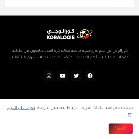
كورالوجي هي مدونة رياضية خاصة بعالم كرة القدم تتابعون من خلالها
توقعات وتحليلات لأهم المباريات وأيضا آخر مستجدات سوق الانتقالات
الرئيسية
سياسة الخصوصية
اتفاقية الاستخدام
إتصل بنا
يستخدم موقعنا ملفات تعريف الارتباط لتحسين تجربتك.
تعرف على المزيد
فهرس المدونة
جميع الحقوق محفوظة ©
كورالوجي | توقعات وتحليلات المباريات | كرة
حسنا !
القدم