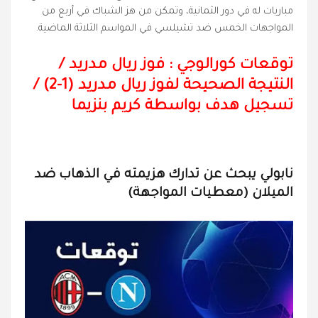
مباريات له في دور الثمانية، وتمكن من هز الشباك في أربع من
المواجهات الخمس ضد تشيلسي في المواسم الثلاثة الماضية.
توقعات كورالوجي : فوز ريال مدريد
/
النتيجة الصحيحة لفوز ريال مدريد (1-2)
/
تسجيل هدف بواسطة كريم بنزيما
نابولي يبحث عن تدارك هزيمته في الذهاب ضد
الميلان (معطيات المواجهة)