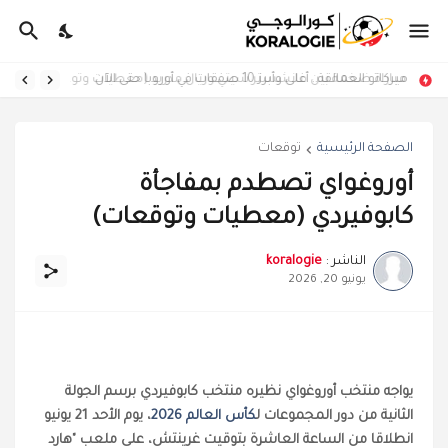
ميركاتو العمالقة.. أغلى وأبرز 10 صفقات في أوروبا حتى الآن
مباراة ضخمة بين مانشستر سيتي وريال مدريد (معطيات وتوقعات)
الصفحة الرئيسية
توقعات
أوروغواي تصطدم بمفاجأة
كابوفيردي (معطيات وتوقعات)
الناشر :
koralogie
يونيو 20, 2026
يواجه منتخب أوروغواي نظيره منتخب كابوفيردي برسم الجولة
الثانية من دور المجموعات ل
كأس العالم 2026
، يوم الأحد 21 يونيو
انطلاقا من الساعة العاشرة بتوقيت غرينتش، على ملعب "هارد