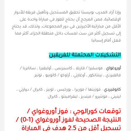
وإذا أراد المدرب بوبيستا تحقيق المستحيل وتأهيل فريقه للأدوار
الإقصائية، فمن المرجح أن يحتاج للفوز في مباراة واحدة على
الأقل من مباراتيه الأخيرتين في دور المجموعات، ولذلك، قد يحتاج
إلى تسجيل أكثر من ست لمسات داخل منطقة الجزاء، أكثر مما
فعل أمام إسبانيا.
التشكيلات المحتملة للفريقين
أوروغواي
: موسليرا / فاريلا ، كاسيريس ، أوليفيرا ، سانابريا /
فالفيردي ، بينتانكور ، أوغارتي ، أراوخو / كانوبيو ، نونيز
كابوفيردي
: فوزينها / موريرا ، بورخيس ، لوبيز ، كابرال / دوارتي ،
لينيني ، مونتيرو / مينديز ، ليفرامينتو ، كابرال
توقعات كورالوجي : فوز أوروغواي
/
النتيجة الصحيحة لفوز أوروغواي (
1
-
0
) /
تسجيل
أقل من 2.5 هدف في المباراة