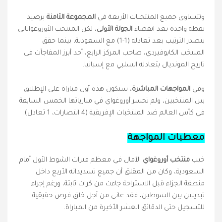
وتتساوى جميع المنتخبات الأربعة في
المجموعة الثامنة
برصيد
نقطة واحدة بعد انقضاء
الجولة الأولى
، لكن المنتخب الأوروغواياني
يتصدر الترتيب بعد تعادله (1-1) مع السعودية، بينما حقق
المنتخب الكابوفيردي، صاحب المركز الرابع، أحد أبرز المفاجآت في
تاريخ المونديال بتعادله السلبي مع إسبانيا.
وفي
المواجهات المباشرة
، ستكون هذه أول مباراة على الإطلاق
بين المنتخبين، ولم تخسر أوروغواي في مبارياتها الخمس السابقة
في كأس العالم ضد المنتخبات الإفريقية (4 انتصارات، 1 تعادل).
معطيات المواجهة
خيب
منتخب أوروغواي
الآمال في معظم فترات الشوط الأول أمام
السعودية، وكان من المقلق أن جميع تسديداته الأربع داخل
منطقة الجزاء قبل الاستراحة جاءت من كرات ثابتة، ورغم إجراء
تبديلين بين الشوطين، فقد عانى من أجل خلق فرص حقيقية
للتسجيل حتى الدقائق العشر الأخيرة من المباراة.