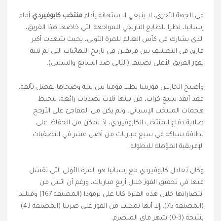
في الجهة الأخرى، لا ينبغي الاستهانة بأداء
منتخب كابوفيردي
أمام
إسبانيا، نظرا للطابع التاريخي للمواجهة التي خاضها هذا الفريق،
الذي يشارك في كأس العالم للمرة الأولى، بحيث شهدت أكبر
فارق في التصنيف بين فريقين في تاريخ النهائيات التي لم تنته
بفوز الفريق الأعلى تصنيفا (الثاني ضد السابع والستين).
وأصبح الحارس فوزينيا بطلا قوميا بين ليلة وضحاها بفضل تألقه،
فقد أنقذ سبع كرات، من بينها ثلاث تصديات رائعة، ليحبط
هجمات المنتخب الإسباني، ولم يكن من المفاجئ على الأرجح
صلابة دفاع المنتخب الكابوفيردي، إذ تمكن من الحفاظ على
نظافة شباكه في سبع مباريات من أصل عشر في التصفيات
الإفريقية المؤهلة للبطولة.
وكان تعادل كابوفيردي مع إسبانيا هو المرة الأولى التي تفشل
فيها في تحقيق الفوز خلال أربع مباريات، ورغم أن اثنين من
انتصاراتها خلال هذه الفترة كانا على برمودا (المصنفة 167) وفنلندا
(المصنفة 75)، إلا أنها تمكنت من الفوز على صربيا (المصنفة 43)
بنتيجة (3-0) شهر ماي المنصرم.