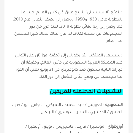
ويتمتع "لا سيليستي" بتاريخ عريق في كأس العالم، حيث فاز
بالبطولة عامي 1930 و1950، ووصل إلى نصف النهائي عام 2010،
كما وصل إلى ربع نهائي بطولة 2018، لكنه خرج من دور
المجموعات في نسخة 2022، لذا فإن هناك مجالا كبيرا للتحسن
هذا العام.
وسيسعى المنتخب الأوروغوياني إلى تحقيق فوز ثان على التوالي
ضد المملكة العربية السعودية في كأس العالم، وحقيقة أن
مباراته الثانية ستكون ضد كابوفيردي في 21 يونيو تعني أن الفوز
هنا سيضعه في وضع مثالي للتأهل إلى دور الـ32.
التشكيلات المحتملة للفريقين
السعودية
: العويس / عبد الحميد ، التمبكتي ، لاجامي ، بو / كنو ،
الخيبري / الدوسري ، الجوير ، الدوسري / البريكان
أوروغواي
: موسليرا / فاريلا ، كاسيريس ، بوينو ، أوليفيرا /