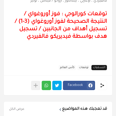
فالفيردي ، أوغارتي ، بينتانكور ، أروخو / فيناس ، نونيز
توقعات كورالوجي : فوز أوروغواي
/
النتيجة الصحيحة لفوز أوروغواي (3-1) /
تسجيل أهداف من الجانبين / تسجيل
هدف بواسطة فيديريكو فالفيردي
التسميات
توقعات
كأس العالم
Facebook
قد تعجبك هذه المواضيع
عرض الكل