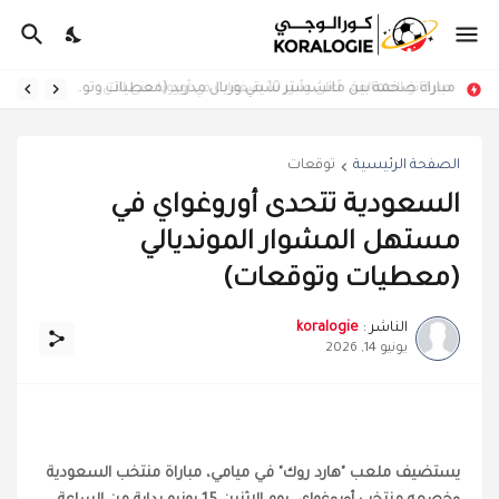
ميركاتو العمالقة.. أغلى وأبرز 10 صفقات في أوروبا حتى الآن
مباراة ضخمة بين مانشستر سيتي وريال مدريد (معطيات وتوقعات)
الصفحة الرئيسية
توقعات
السعودية تتحدى أوروغواي في
مستهل المشوار المونديالي
(معطيات وتوقعات)
الناشر :
koralogie
يونيو 14, 2026
يستضيف ملعب "هارد روك" في ميامي، مباراة منتخب السعودية