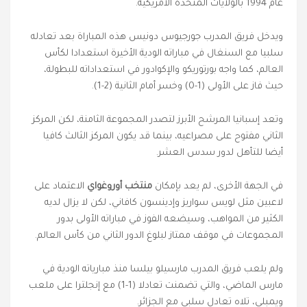
عام 1994 بالولايات المتحدة الأمريكية.
ويدخل فريق المدرب جورجيوس دونيس هذه المباراة بعد تعادله
سلبيا مع السنغال في مباراته الودية الأخيرة استعدادا لكأس
العالم، كما واجه بورتوريكو والإكوادور في استعداداته للبطولة،
حيث فاز على الأولى (1-0) وخسر أمام الثانية (2-1).
وتعد إسبانيا المرشح الأبرز لتصدر المجموعة الثامنة، لكن المركز
الثاني مفتوح على مصراعيه، بينما قد يكون المركز الثالث كافيا
أيضا للتأهل لدور سدس العشر.
في الجهة الأخرى، لم يعد بإمكان
منتخب أوروغواي
الاعتماد على
لاعبين مثل لويس سواريز وإدينسون كافاني، لكن لا يزال لديه
الكثير من المواهب، وسيضعه الفوز في مباراته الأولى بدور
المجموعات في موقف ممتاز لبلوغ الدور الثاني من كأس العالم.
ولم يلعب فريق المدرب مارسيلو بيلسا منذ مبارياته الودية في
مارس الماضي، والتي تضمنت تعادلا (1-1) مع إنجلترا على ملعب
ويمبلي، تلاه تعادل سلبي مع الجزائر.