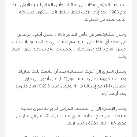
المنتخب العراقي مكانه في نهائيات كأس العالم للمرة الأولى منذ
عام 1986، وهو إنجاز لافت للنظر بالنظر أنها ستكون مشاركته
الثانية فقط في البطولة.
وخلال مشاركتهم في كأس العالم 1986، فشل أسود الرافدين
في حصد أي نقطة في مبارياتهم الثلاث في دور المجموعات، حيث
خسروا أمام باراغواي وبلجيكا والمكسيك، ولم يسجلوا سوى هدف
واحد.
وتصل العراق إلى أمريكا الشمالية بعد أن خاضت ثلاث مباريات
ودية منذ فوزهت على بوليفيا: فوز (1-0) على أندورا في ماي،
وتعادل (1-1) مع إسبانيا في 4 يونيو، وخسارة (2-0) أمام فنزويلا
بعد أربعة أيام.
وتجدر الإشارة إلى أن المنتخب العراقي لم يواجه سوى ثمانية
منتخبات من خارج اتحاده القاري منذ نونبر 2022، فاز في مباراتين
فقط خلال تلك الفترة وخسر أربعا.