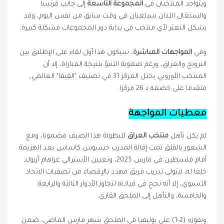
ويتواجد المنتخبان في
المجموعة التاسعة
إلى جانب فرنسا
والسنغال اللذان سيلعبان في وقت سابق من نفس اليوم، وقد
يشكل التعثر لأي منتخب في بداية دور المجموعات مشكلة كبيرة.
وفي
المواجهات المباشرة
،
سيكون هذا أول لقاء على الإطلاق بين
النرويج والعراق، ورغم صعوبة التنبؤ بنتيجة المباراة، إلا أن
المنتخب الأوروبي يحتل المركز 31 في تصنيف "الفيفا" العالمي،
متقدما على خصمه بـ 26 مركزا.
معطيات المواجهة
لم يكن تأهل
منتخب العراق
للبطولة هذا الصيف مضمونا، ومع
الشعور بالقلق تمت إقالة المدرب خيسوس كاساس بعد الهزيمة
أمام فلسطين في مارس 2025، وتعيين الأسترالي غراهام أرنولد
خلفا له، ليتولى تدريب فريق مهدد بالإقصاء من تصفيات الاتحاد
الآسيوي، إلا أنه نجح في قيادته لتجاوز الأدوار الثالثة والرابعة
والخامسة، والتأهل إلى الملحق القاري.
وبفوزه (2-1) على بوليفيا في الملحق شهر مارس الماضي، ضمن