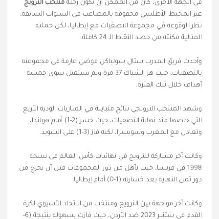
في الجهة الأخرى، كان من الممكن أن تكون رحلة
منتخب النرويج
عبر المحيط الأطلسي محفوفة بالمصاعب في السنوات السابقة،
نظرا لوقوعه في مجموعة التصفيات مع إيطاليا، لكن حملته
المثالية مكنته من حصد النقاط الـ 24 كاملة.
وأحدث فريق المدرب ستال سولباكن فوضى عارمة في مجموعته
بالتصفيات، حيث هز الشباك 37 مرة ولم يستقبل سوى خمسة
أهداف خلال تلك الفترة.
وشهد المنتخب النرويجي نتائج متباينة في المباريات الودية الأربع
التي خاضها منذ نهاية التصفيات، حيث خسر (2-1) أمام هولندا،
وتعادل مع المغرب وسويسرا، لكنه فاز (3-1) على السويد.
وكانت آخر مشاركة للنرويج في نهائيات كأس العالم في نسخة
1998 في فرنسا، حيث تأهل من دور المجموعات قبل أن يخرج من
دور ثمن النهاية بعد خسارته (1-0) أمام إيطاليا.
وكانت آخر مواجهة بين النرويج ومنتخب من الاتحاد الآسيوي لكرة
القدم في شتنبر 2023 ضد الأردن، حيث فازت بسهولة بنتيجة (6-