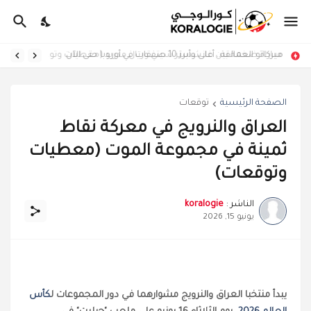
ميركاتو العمالقة.. أغلى وأبرز 10 صفقات في أوروبا حتى الآن
مباراة ضخمة بين مانشستر سيتي وريال مدريد (معطيات وتوقعات)
الصفحة الرئيسية
توقعات
العراق والنرويج في معركة نقاط
ثمينة في مجموعة الموت (معطيات
وتوقعات)
الناشر :
koralogie
يونيو 15, 2026
يبدأ منتخبا العراق والنرويج مشوارهما في دور المجموعات ل
كأس