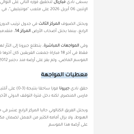
يسعى
نادي
فياريال
لتحقيق فوزه الثاني على التوا
الإثنين 06 أبريل 2026 على ملعب "مونتيليفي"، في ختام مباريات
ويحتل الضيوف
المركز الثالث
في جدول ترتيب الدوري
الرابع، بينما يحتل أصحاب الأرض
المركز 14
، متقدم
وفي
المواجهات المباشرة
،
الموسم الماضي، ولم يفز على أرضه منذ دجنبر 2012.
معطيات المواجهة
حقق نادي
جيرونا
فوزا ساحقا بن
مارس المنصرم، لكنه دخل فترة التوقف الدولي الأخيرة بعد هزيمته (1-0) خارج
ويحتل الفريق الكتالوني حاليا المركز الرابع عشر 
على أرضه هذا الموسم.