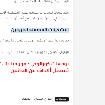
الإسباني على مقاعد البدلاء مساء الإثنين.
وقد يشرك المدرب مارسيلينو نفس التشكيلة الأسا
على الجناح الأيمن، ومن المتوقع أيضا أن يحتفظ جير
التشكيلات المحتملة للفريقين
جيرونا
: غازانيغا / رينكون ، ريس ، بليند ، مارتينيز /
فياريال
: جونيور / مورينو ، نافارو ، فيغا ، بيدراسا / 
توقعات كورالوجي : فوز فياريال
/
تسجيل أهداف من الجانبين
التسميات
الدوري الإسباني
توقعات