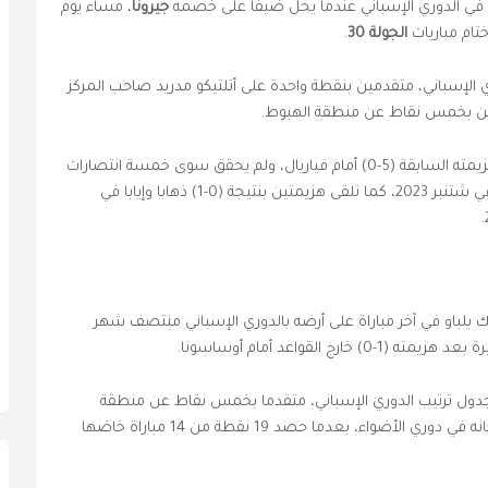
لي في الدوري الإسباني عندما يحل ضيفا على خصمه
جيرونا
، مساء يوم
الجولة 30
.
 الإسباني، متقدمين بنقطة واحدة على أتلتيكو مدريد صاحب المركز
ين بخمس نقاط عن منطقة الهبوط.
يتطلع جيرونا إلى الثأر لهزيمته السابقة (5-0) أمام فياريال، ولم يحقق سوى خمسة انتصارات
فقط في آخر 18 مباراة جمعت الفريقين كان آخرها في شتنبر 2023، كما تلقى هزيمتين بنتيجة (0-1) ذهابا وإيابا في
تيجة (3-0) على أتلتيك بلباو في آخر مباراة على أرضه بالدوري الإسباني منتصف شهر
 القواعد أمام أوساسونا.
في جدول ترتيب الدوري الإسباني، متقدما بخمس نقاط عن منطقة
الهبوط، ولا يزال أمامه الكثير من العمل لضمان مكانه في دوري الأضواء، بعدما حصد 19 نقطة من 14 مباراة خاضها