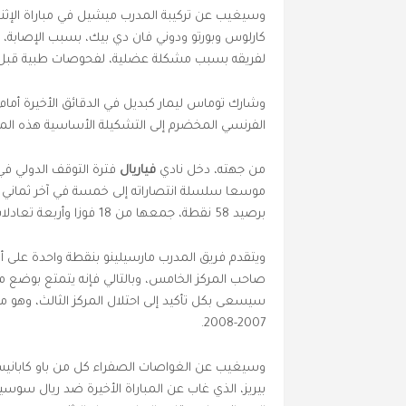
وسيغيب عن تركيبة المدرب ميشيل في مباراة الإثنين
كارلوس وبورتو ودوني فان دي بيك، بسبب الإصابة، 
لفريقه بسبب مشكلة عضلية، لفحوصات طبية قبل اتخ
وشارك توماس ليمار كبديل في الدقائق الأخيرة أمام 
الفرنسي المخضرم إلى التشكيلة الأساسية هذه المر
من جهته، دخل نادي
فياريال
موسعا سلسلة انتصاراته إلى خمسة في آخر ثماني مبا
برصيد 58 نقطة، جمعها من 18 فوزا وأربعة تعادلات وسبع هزائم في 29 مباراة.
صاحب المركز الخامس، وبالتالي فإنه يتمتع بوضع مم
سيسعى بكل تأكيد إلى احتلال المركز الثالث، وهو 
2007-2008.
وسيغيب عن الغواصات الصفراء كل من باو كابانيس 
بيريز، الذي غاب عن المباراة الأخيرة ضد ريال سوس