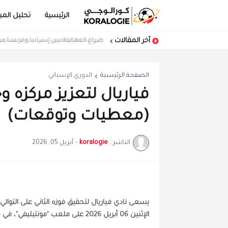
الرئيسية
تحليل المبا
آخر المقالات
كرواتيا تهزم المغرب في مباراة مفتوحة
صراع العمالقة بين إسبانيا وفرنسا 
الصفحة الرئيسية
الدوري الإسباني
فياريال لتعزيز مركزه 
(معطيات وتوقعات)
الناشر :
koralogie
-
أبريل 05, 2026
يسعى
نادي
فياريال لتحقيق فوزه الثاني على التوال
الإثنين 06 أبريل 2026 على ملعب "مونتيليفي"، في ختام مباريات الجولة 30.