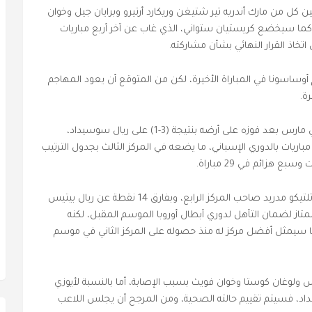
 كل من مارك أندريه تير شتيغن وريكارد أرتيرو وبرايان جيل وخوان
كما سيخضع كريستيان ستواني، الذي غاب عن آخر أربع مباريات
اذ القرار النهائي بشأن مشاركته.
أوساسونا في المباراة الأخيرة، لكن من المتوقع أن يعود المهاجم
ة.
فترة التوقف الدولي في مارس بعد فوزه على أرضه بنتيجة (3-1) على ريال سوسيداد،
ريات بالدوري الإسباني، ما يضعه في المركز الثالث بجدول الترتيب
ويتقدم فريق المدرب مارسيلينو بنقطة واحدة على أتلتيكو مدريد صاحب المركز الرابع، وبفارق 14 نقطة عن ريال بيتيس
تاز لضمان التأهل لدوري أبطال أوروبا الموسم المقبل، لكنه
ما سيمثل أفضل مركز له منذ حصوله على المركز الثاني في موسم
ولوغان كوستا وخوان فويث بسبب الإصابة، أما بالنسبة لأيوزي
يداد، فسيتم تقييم حالته الصحية، ومن المرجح أن يجلس اللاعب