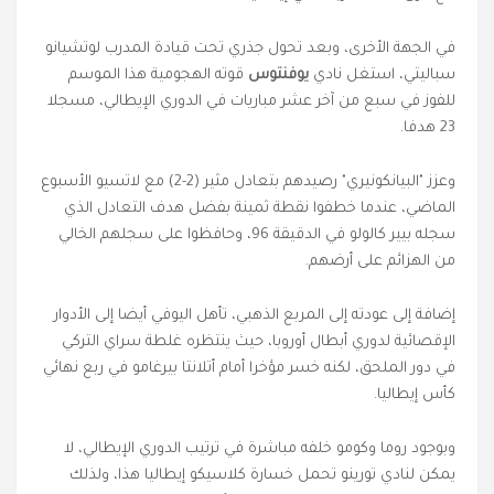
في الجهة الأخرى، وبعد تحول جذري تحت قيادة المدرب لوتشيانو
سباليتي، استغل نادي
يوفنتوس
قوته الهجومية هذا الموسم
للفوز في سبع من آخر عشر مباريات في الدوري الإيطالي، مسجلا
23 هدفا.
وعزز "البيانكونيري" رصيدهم بتعادل مثير (2-2) مع لاتسيو الأسبوع
الماضي، عندما خطفوا نقطة ثمينة بفضل هدف التعادل الذي
سجله بيير كالولو في الدقيقة 96، وحافظوا على سجلهم الخالي
من الهزائم على أرضهم.
إضافة إلى عودته إلى المربع الذهبي، تأهل اليوفي أيضا إلى الأدوار
الإقصائية لدوري أبطال أوروبا، حيث ينتظره غلطة سراي التركي
في دور الملحق، لكنه خسر مؤخرا أمام أتلانتا بيرغامو في ربع نهائي
كأس إيطاليا.
وبوجود روما وكومو خلفه مباشرة في ترتيب الدوري الإيطالي، لا
يمكن لنادي تورينو تحمل خسارة كلاسيكو إيطاليا هذا، ولذلك