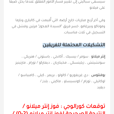
سيسعى سباليتي إلى تغيير مسار الأمور المقلق عندما يحل ضيفا
على ميلانو.
وفي آخر أربع مباريات خارج أرضه، التي أُقيمت في كالياري وبارما
وموناكو وبيرغامو، خسر فريق "السيدة العجوز" مرتين وفشل في
التسجيل في ثلاث مناسبات.
التشكيلات المحتملة للفريقين
إنتر ميلانو
: سومر / بيسيك ، أكانجي ، باستوني / هنريكي ،
سوتشيتش ، زيلينسكي ، مخيتاريان ، ديماركو / تورام ، مارتينيز
يوفنتوس
: دي غريغوريو / كالولو ، بريمر ، كيلي ، كامبياسو /
لوكاتيلي ، تورام / كونسيساو ، ماكيني ، يلدز /
ديفيد
توقعات كورالوجي : فوز إنتر ميلانو
/