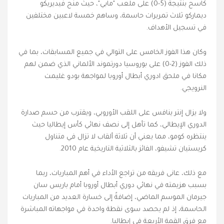
كاسح بنتيجة (5-0) على ملعب "مابي"، حيث منح فيديريكو
ديماركو ثلاث تمريرات حاسمة، وساهم خمسة لاعبين مختلفين
في تسجيل الأهداف.
وكان هذا الفوز الخامس على التوالي في جميع المسابقات، بما في
ذلك الفوز (2-0) على بوروسيا دورتموند الألماني الذي ضمن لهم
مكانا في ملحق ادوري أبطال أوروبا لمواجهة بودو غليمت
النرويجي.
ولا يزال إنتر ينافس على اللقب الأوروبي، ويقترب من حسم صدارة
الدوري الإيطالي، كما تأهل إلى نصف نهائي كأس إيطاليا حيث
ينتظره كومو، مما يعني أن ثلاثة ألقاب لا تزال في متناول
كريستيان تشيفو، الفائز بالثلاثية التاريخية عام 2010.
مع ذلك، عانى فريقه من تراجع الأداء في أهم المباريات، ربما
بسبب هزيمته في نهائي دوري أبطال أوروبا أمام باريس سان
جيرمان الموسم الماضي، إضافةً إلى خسارة العديد من المباريات
الحاسمة، إذ لم يحصد سوى نقطة واحدة في مواجهاته المباشرة
مع فرق القمة الأربعة في إيطاليا.