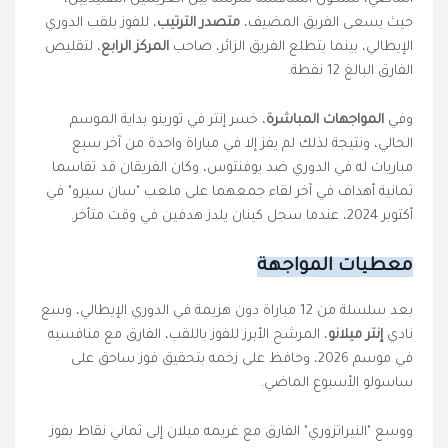
حيث يسعى الفريق المضيف،
متصدر الترتيب
، للفوز بلقب الدوري
الإيطالي، بينما يتطلع الفريق الزائر، صاحب
المركز الرابع
، لتقليص
الفارق البالغ 12 نقطة.
وفي
المواجهات المباشرة
، خسر إنتر في تورينو بداية الموسم
الحالي، ونتيجة لذلك لم يفز إلا في مباراة واحدة من آخر سبع
مباريات له في الدوري ضد يوفنتوس، وكان الفريقان قد تقاسما
ثمانية أهداف في آخر لقاء جمعهما على ملعب "سان سيرو" في
أكتوبر 2024، عندما سجل كينان يلدز هدفين في وقت متأخر.
معطيات المواجهة
بعد سلسلة من 12 مباراة دون هزيمة في الدوري الإيطالي، وسع
نادي
إنتر ميلانو
، المرشح الأبرز للفوز باللقب، الفارق مع منافسيه
في موسم 2026، وحافظ على زخمه بتحقيق فوز ساحق على
ساسولو الأسبوع الماضي.
ووسع "النيراتزوري" الفارق مع غريمه ميلان إلى ثماني نقاط بفوز