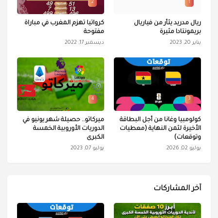
2
1
ريال مدريد يثأر من فياريال
كرواتيا تهزم المغرب في مباراة
بريمونتادا مثيرة
مفتوحة
يناير 20, 2023
ديسمبر 17, 2022
4
3
كولومبيا وغانا من أجل البطاقة
ميركاتو.. حصيلة شهر يونيو في
الأخيرة لثمن النهاية (معطيات
الدوريات الأوروبية الخمسة
وتوقعات)
الكبرى
يوليو 02, 2026
يوليو 07, 2023
آخر المشاركات