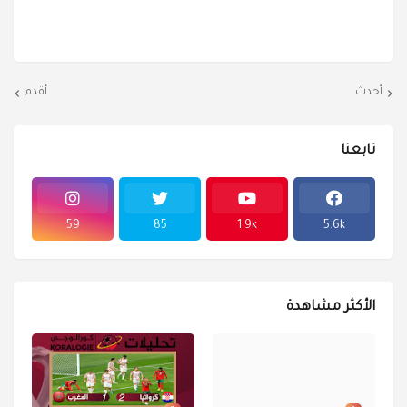
أحدث
أقدم
تابعنا
59
85
1.9k
5.6k
الأكثر مشاهدة