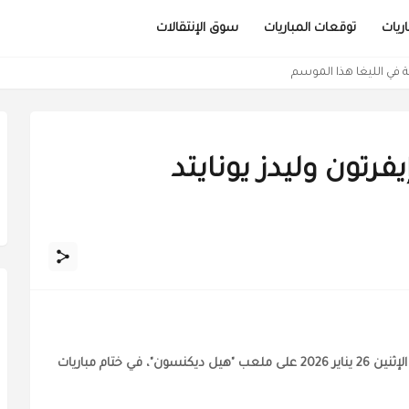
ريات
توقعات المباريات
سوق الإنتقالات
ية في الليغا هذا الموسم
رتون وليدز يونايتد
يستقبل نادي إيفرتون ضيفه ليدز يونايتد، مساء يوم الإثنين 26 يناير 2026 على ملعب "هيل ديكنسون"، في ختام مباريات