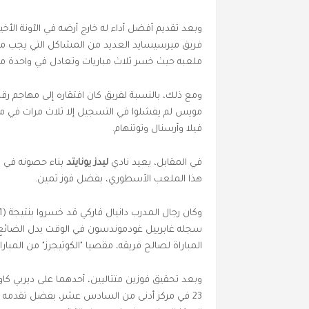
وبعد تقديم أفضل أداء له خارج أرضه في الآونة الأخ
فريق ميرسيسايد العديد من المشاكل التي يجب معالج
ملعبه حيث خسر ثلاث مباريات وتعادل في واحدة من آ
ومع ذلك، بالنسبة لفريق كان افتقاره إلى مهاجم ر
فيلا وأرسنال وتوتنهام.
في المقابل، يعيد نادي
ليدز يونايتد
بناء حصونه في مل
هذا الملعب الأسطوري، بفضل فوز ثمين.
المباراة لصالح فريقه، مقصيا "الكوتيجرز" من المباراة
وبعد تحقيق فوزين متتاليين، أحدهما على ديربي كاون
23 في مركز أدنى من السادس عشر، بفضل تقدمه