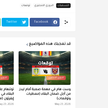
التسميات
الدوري الانجليزي
توقعات
Twitter
Facebook
قد تعجبك هذه المواضيع
الدوري الانجليزي
الدوري ا
وست هام في مهمة صعبة أمام ليدز
توتنهام ع
من أجل ضمان البقاء (معطيات
البقاء في 
وتوقعات)
إيفرتون (
ay 23, 2026
May 23, 2026