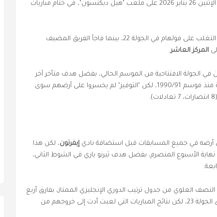
يل ديكنسون"، في ختام مباريات
في جدول الترتيب بعد التغلب على فولهام في الجولة 22، بينما فاجأ الفريق المضيف
لى
المركز العاشر
.
) على إيفرتون في الجولة الافتتاحية من الموسم الحالي، بفضل هدف متأخر آخر
من نميشا، وسيتطلع إلى الفوز ذهابا وإيابا لأول مرة منذ موسم 1990/91، لكن "التوفيز" لم يخسروا على أرضهم سوى
إيفرتون
، لكن هذا
وز مفاجئ (1-0) في "فيلا بارك" نهاية الأسبوع المنصرم، بفضل هدف ثيرنو باري في الشوط الثاني،
ى النصف العلوي من جدول ترتيب الدوري الإنجليزي الممتاز، بفارق أربع
نقاط فقط عن مراكز دوري أبطال أوروبا قبل انطلاق الجولة 23، لكن نتائج المباريات التي لعبت أدت إلى خروجهم من