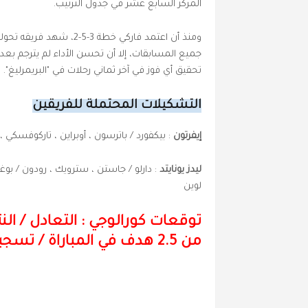
المركز السابع عشر في جدول الترتيب.
ومنذ أن اعتمد فاركي خطة
جميع المسابقات، إلا أن تحسن الأداء لم يترجم بعد 
تحقيق أي فوز في آخر ثماني رحلات في "البريمرليغ".
ا
لتشكيلات المحتملة للفريقين
إيفرتون
: بيكفورد
/
باترسون ، أوبراين ، تاركوفسكي ، 
ليدز يونايتد
: دارلو / جاستن ، سترويك ، رودون / بو
لوين
توقعات كورالوجي : التعادل
/
النت
من 2.5 هدف في المباراة / تسجيل هدف بواسطة دومينيك كالفيرت-لوين