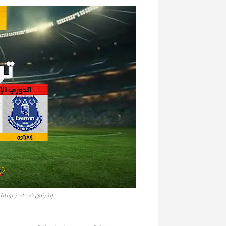
إيفرتون ضد ليدز يونايتد في الجولة 23 من ال