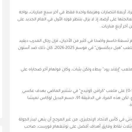
يرة، أربعة انتصارات وهزيمة واحدة فقط في آخر سبع مباريات، يواجه
تها على أرضه، إذ لا يزال ينتظر فوزه الأول في العام الجديد على
خر أربع مباريات.
قم تسعة حاسم واضحا في كثير من الأحيان، فإن رجال المدرب ديفيد
مويس لم يفشلوا في التسجيل إلا ثلاث مرات في ملعب "هيل ديكنسون" في موسم 2025-2026، كان ذلك ضد أستون
عب "إيلاند رود" ببطء ولكن بثبات، وكان فولهام آخر ضحاياه على
وكان رجال المدرب دانيال فاركي قد خسروا بنتيجة (1-0) على ملعب "كرافن كوتيدج" في شتنبر الماضي بهدف عكسي
سجله غابرييل غودموندسون في الوقت بدل الضائع، لكن هذه المرة، في الدقيقة 91، حسم البديل لوكاس نميشا
.
تي في كأس الاتحاد الإنجليزي، من غير المرجح أن ينهي ليدز الجولة
 بثلاث نقاط وفارق أهداف أفضل على نوتنغهام فورست، صاحب