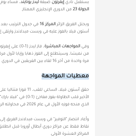
يستقبل نادي
إيفرتون
ضيفه
ليدز يونايتد
، مساء يوم الإثنين 26 يناير 2026 على ملعب "ه
الجولة 23
من الدوري الإنجليزي الممتاز.
ويحتل الفريق الزائر
المركز 16
أستون فيلا بالفوز عليه في ويست ميدلاندز وارتقى إ
وفي
المواجهات المباشرة
،
فاز ليدز (1-0
مرة واحدة من آخر 16 لقاء بين الفريقين في الدوري (8 انتصارات، 7 تعادلات).
معطيات المواجهة
حقق أستون فيلا، الساعي للقب، 11 فوزا متتاليا على أرضه في جميع المسابقات قبل استضافة نادي
الأخير قلب الطاولة بف
الذي منحه فوزه الأول في عام 2026 في محاولته الرابعة.
وأعاد انتصار "التوفيز" في ويست ميدلاندز الفريق إل
المراكز العشرة الأولى.