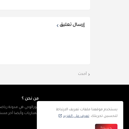
إرسال تعليق
أحدث
من نحن ؟
كورالوجي هي مدونة رياضي
يستخدم موقعنا ملفات تعريف الارتباط
المباريات وأيضا آخر مس
لتحسين تجربتك.
تعرف على المزيد
حسنا !