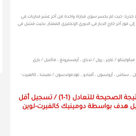
 3-5-2، شهد فريقه تحولا جذريا، حيث لم يخسر سوى مباراة واحدة من آخر عشر مباريات في
إلى فوز آخر خارج الديار في الدوري الإنجليزي الممتاز، بحيث فشل في
ميكولينكو / غارنر ، رول / ندياي ، أرمسترونغ ، ماكنيل / باري
غل ، ستاش ، آرونسون ، أمبادو ، غودموندسون / نميشا ، كالفيرت-
يجة الصحيحة للتعادل (1-1) /
تسجيل أقل