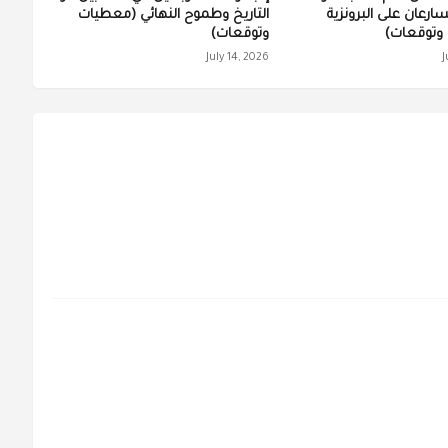
تسارعان على البرونزية
التاريخ وطموح النهائي (معطيات
وتوقعات)
وتوقعات)
July 14, 2026
J