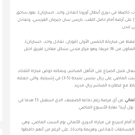
ريات خاضها في دوري أبطال أوروبا (تعادل واحد، خسارتان)، بفوز ساحق
بنتيجة (6-1) على أولمبياكوس اليوناني، وخسارة (2-1) على أرضه أمام حامل اللقب، باريس سان جيرمان الفرنسي، وتعادل
قط من مبارياته الخمس الأولى (فوزان، تعادل واحد، خسارتان)،
المركز الثامن عشر في الترتيب العام لمرحلة الدوري المكون من 36 فريقا، وهو مركز متدني بشكل مفاجئ لفريق احتل
ل فتيل الصراع على التأهل المباشر، ويمكنه خوض مباراة الثلاثاء
بثقة، مدعوما بانتصاراته الثلاثة الأخيرة، أخرها يوم السبت الماضي على ريال بيتيس بنتيجة (5-3) في إشبيلية، والتي جعلته
قاط مع مطارده المباشر ريال مدريد.
لماني
عن أي فرصة رغم دفاعه الضعيف، الذي استقبل 13 هدفا في
ول أرينا" نهاية الأسبوع الماضي.
وتلقى رجال المدرب دينو توبمولر هزيمة ساحقة (6-0) أمام لايبزيغ في مباراة الدوري الألماني يوم السبت الماضي، وهي
ع المسابقات (تعادلين وهزيمة واحدة)، على الرغم من أنهم حافظوا