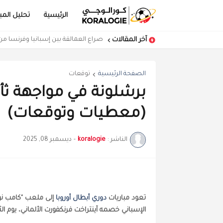
الرئيسية
تحليل المبا
آخر المقالات
كرواتيا تهزم المغرب في مباراة مفتوحة
صراع العمالقة بين إسبانيا وفرنسا 
الصفحة الرئيسية
توقعات
برشلونة في مواجهة ثأ
(معطيات وتوقعات)
الناشر :
koralogie
-
ديسمبر 08, 2025
تعود مباريات
دوري أبطال أوروبا
إلى ملعب "كامب نو
الإسباني خصمه آينتراخت فرنكفورت الألماني، يوم الثلاثاء 09 دجنبر 2025، لحساب الجولة السادسة من مرح