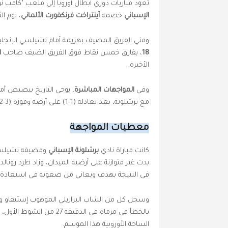
تعود مباريات دوري أبطال أوروبا إلى ملعب "كامب 
الإسباني
خصمه
آينتراخت فرنكفورت الألماني
، يوم الثلاثاء 09 دج
ومني الفريق المضيف بهزيمة أمام تشيلسي الإنجل
18
، بفارق خمس نقاط فوق الفريق الضيف صاحب
ا
الأخيرة.
وفي
المواجهات المباشرة
، يوحي التاريخ ببصيص أمل
مع برشلونة، بعد تعادله (1-1) على أرضه وفوزه (3-2) في إياب ربع نهائي الدوري الأوروبي لموسم 2021-2022.
معطيات المواجهة
كانت مباراة نادي
برشلونة الإسباني
ومضيفه تشيلسي ال
في النتيجة بهدف ويعاني من صعوبة في استعادة إ
وسجل كل من الشاب البرازيلي الموهوب إستيفاو وا
بالخطأ في مرماه في الدقيق
الساحة الأوروبية هذا الموسم.