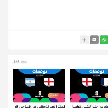
عرض الكل
توقعات
اء من حلم اللقب.. فرنسا
إنجلترا ضد الأرجنتين في قمة بين ثأر