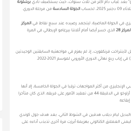
نو" بعد غياب دام أكثر من ثلاث سنوات، حيث يستضيف نادي
برشلونة
نبر 2025، لحساب
الجولة السادسة
من مرحلة الدوري.
يزي في الجولة الماضية، ليتجمد رصيده عند سبع نقاط في
المركز
لمركز 28
الذي خسر أيضا أمام أتلانتا بيرغامو الإيطالي في المرة
 لآينتراخت فرنكفورت، إذ لم يهزم في مواجهتيه السابقتين الوحيدتين
إنجليزي من أكثر المواجهات ترقبا في الجولة الخامسة، إلا أنها
بدت غير متوازنة على أرضية الميدان، وزاد طرد رونالد أراوخو في الدقيقة 44 من تعقيد الأمور على فريقه، الذي كان متأخرا
يقاعه.
لبديل ليام ديلاب هدفين في الشوط الثاني، بعد هدف جول كوندي
ة 27 من الشوط الأول، ليمنى العملاق الكتالوني بهزيمة أبرزت مرة أخرى تذبذب أداءه على