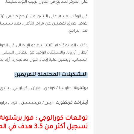
على المركز السابع في جدول ترتيب البوندسليغا.
نقاط، بفارق نقطتين عن مراكز التأهل، بعد سلس
هذا التراجع.
وكانت الهزيمة أمام أتلانتا بيرغامو الإيطالي في الجو
الإسباني، ويتعين عليه إيجاد حلول دفاعية إذا أراد تحق
التشكيلات المحتملة للفريقين
برشلونة
: غارسيا / كوندي ، مارتن ، كوبارسي ، بالدي
آينتراخت فرنكفورت
: زيترر / كريستنسن ، كوخ ، براون 
توقعات كورالوجي : فوز برشلونة
تسجيل
أكثر من 3.5 هدف في المباراة