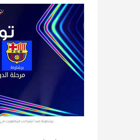
برشلونة ضد آينتراخت فرنكفورت في 