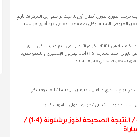
في الوقت نفسه، عانى النسور من تراجع حاد في ترتيب مرحلة الدوري بدوري أبطال أوروبا، حيث تراجعوا إلى المركز 28 بأربع
لة من العروض السيئة، وكان ضعفهم الدفاعي مرة أخرى هو سبب
لة الخامسة هي الثالثة للفريق الألماني في أربع مباريات في دوري
أبطال أوروبا، والاستثناء الوحيد هو التعادل السلبي في نابولي، بعد خسارته (5-1) أمام ليفربول الإنجليزي وأتلتيكو مدريد
يق نتيجة إيجابية في مباراة الثلاثاء.
 / دي يونغ ، بيدري / يامال ، فيرمين ، رافينها / ليفاندوفسكي
، ثيات / داود ، الشايبي / غوتزه ، دوان ، باهويا / كناوف
/
النتيجة الصحيحة لفوز برشلونة (
4
-1) /