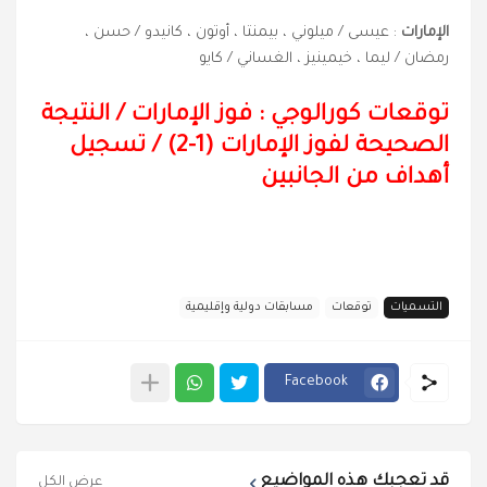
الإمارات
: عيسى / ميلوني ، بيمنتا ، أوتون ، كانيدو / حسن ،
رمضان / ليما ، خيمينيز ، الغساني / كايو
توقعات كورالوجي : فوز الإمارات
/
النتيجة
الصحيحة لفوز الإمارات (1-2) / تسجيل
أهداف من الجانبين
التسميات
توقعات
مسابقات دولية وإقليمية
Facebook
قد تعجبك هذه المواضيع
عرض الكل