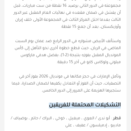
مجموعته في الدور الثاني برصيد 16 نقطة من ست مباريات، قبل
أن يفشل في ضمان مقعده في نهائيات العام المقبل عبر الدور
الثالث بعدما احتل المركز الثالث في المجموعة الأولى خلف إيران
وأوزبكستان، بعد أن جمع 15 نقطة.
واستأنف الأبيض مشواره في الدور الرابع ضد عمان يوم السبت
الماضي في الريان، حيث قطع خطوة أخرى نحو التأهل إلى كأس
المونديال المقبل بفوزه بنتيجة (2-1)، بفضل هدفي ماركوس
ميلوني ولوكاس كايو في آخر 15 دقيقة.
وتأمل الإمارات في حجز مكانها في مونديال 2026 بفوز آخر في
التصفيات، حيث أن الفوز أو التعادل يكفيها لضمان الصدارة، فيما
ستجبرها الهزيمة على المرور إلى الدور الخامس.
التشكيلات المحتملة للفريقين
قطر
: أبو ندى / العوي ، ميغيل ، خوخي ، البراك / حاتم ، بوضياف /
ماديبو ، إدميلسون / عفيف ، علي