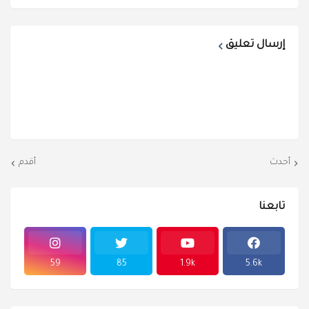
إرسال تعليق
أحدث
أقدم
تابعنا
59
85
1.9k
5.6k