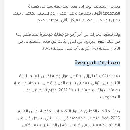
ويدخل المنتخب الإماراتي هذه المواجهة وهو في
صدارة
المجموعة الأولى
بعد فوزه على عمان يوم السبت الماضي، بينما
يحتل المنتخب القطري
المركز الثاني
بنقطة واحدة.
ولم تنهزم الإمارات في آخر أربع
مواجهات مباشرة
ضد قطر، بما
في ذلك الفوز المزدوج في الدور الثالث من هذه التصفيات، في
الريان بنتيجة (3-1) ثم في أبو ظبي بنتيجة (5-0).
معطيات المواجهة
يعود
منتخب قطر
إلى بحثا عن فوز يؤهله لكأس العالم للمرة
الثانية على التوالي، بعد أن شارك لأول مرة على الساحة العالمية
بصفته الدولة المضيفة لنسخة 2022، وخرج آنذاك من دور
المجموعات.
وبدأ المنتخب القطري مشوار التصفيات المؤهلة لكأس العالم
2026 بقوة، متصدرا مجموعته في الدور الثاني بسجل خال من
الهزائم، لكنه فشل في ضمان التأهل المباشر بعدما اكتفى