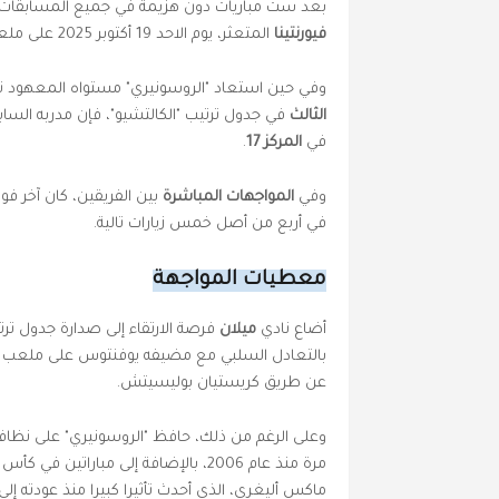
بعد ست مباريات دون هزيمة في جميع المسابقات
فيورنتينا
المتعثر، يوم الاحد 19 أكتوبر 2025 على ملعب "سان سيرو"، لحساب الجولة السابعة من الدوري الإيطالي.
وفي حين استعاد "الروسونيري" مستواه المعهود تحت
الثالث
في جدول ترتيب "الكالتشيو"، فإن مدربه السابق 
في
المركز 17
.
وفي
المواجهات المباشرة
بين الفريقين، كان آخر ف
في أربع من أصل خمس زيارات تالية.
معطيات المواجهة
أضاع نادي
ميلان
فرصة الارتقاء إلى صدارة جدول ترت
بالتعادل السلبي مع مضيفه يوفنتوس على ملعب "ألي
عن طريق كريستيان بوليسيتش.
وعلى الرغم من ذلك، حافظ "الروسونيري" على نظافة 
مرة منذ عام 2006، بالإضافة إلى مبار
ماكس أليغري، الذي أحدث تأثيرا كبيرا منذ عودته إ