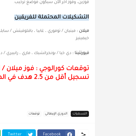
فوزين، وفوز آخر الآن سيكون موضع ترحيب.
التشكيلات المحتملة للفريقين
ميلان :
مينيان / توموري ، غابيا ، بافلوفيتش / سايل
خيمينيز
فيورنتينا :
دي خيا / بونجراتشيك ، ماري ، رانييري / دو
توقعات كورالوجي : فوز ميلان
/
تسجيل أقل من 2.5 هدف في المباراة
التسميات
الدوري الإيطالي
توقعات
Twitter
Facebook