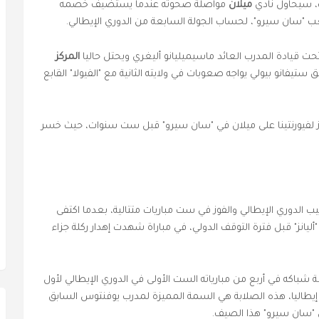
، سيحاول نادي
ميلان
مواصلة صحوته عندما يستضيف خصمه
 قيادة المدرب العائد ماسيميليانو أليغري ويحتل حاليا
المركز
ستيفانو بيولي يواجه صعوبات في ولايته الثانية مع "الفيولا" القابع
وز لفيورنتينا على ميلان في "سان سيرو" قبل ست سنوات، حيث خسر
يب الدوري الإيطالي والفوز في ست مباريات متتالية، بعدما اكتفى
انز" قبل فترة التوقف الدولي، في مباراة شهدت إهدار ركلة جزاء
شباكه في أربع من مبارياته الست الأولى في الدوري الإيطالي لأول
اتين في كأس إيطاليا، هذه الصلابة هي السمة المميزة لمدرب يوفنتوس السابق
لى "سان سيرو" هذا الصيف.