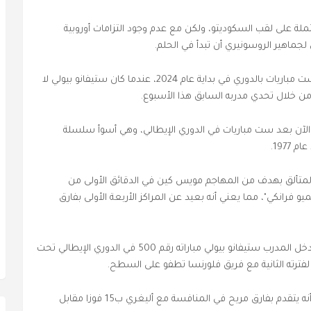
ة على لقب السكوديتو، ولكن مع عدم وجود التزامات أوروبية
ماهير الروسونيري أن تبدأ في الحلم.
وكانت المرة الأخيرة التي لم يخسر فيها ميلان في ست مباريات بالدوري في بداية عام 2024، عندما كان ستيفانو بيولي لا
من خلال تحدي مدربه السابق هذا الأسبوع.
 الآن بعد ست مباريات في الدوري الإيطالي، وهي أسوأ سلسلة
1977.
ا المتألق بهدف من المهاجم مويس كين في الدقائق الأولى من
نهاية (2-1) على ملعب "أرتيميو فرانكي"، مما يعني أنه بعيد عن المراكز الأربعة الأولى بفارق
ومع انتصاراته الوحيدة في دوري المؤتمر الأوروبي، يدخل المدرب ستيفانو بيولي مباراته رقم 500 في الدوري الإيطالي تحت
فترته الثانية مع فريق فلورنسا تطفو على السطح.
وهناك عامل واحد على الأقل في صالح بيولي، وهو أنه يتقدم بفارق مريح في المنافسة مع أليغري ب15 فوزا مقابل