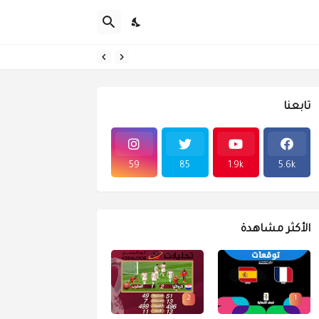
تابعنا
59
85
1.9k
5.6k
الأكثر مشاهدة
2
1