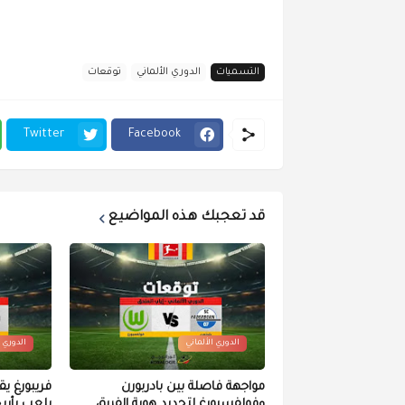
التسميات
الدوري الألماني
توقعات
Twitter
Facebook
قد تعجبك هذه المواضيع
الدوري الألماني
الدوري ا
مواجهة فاصلة بين بادربورن
فريبورغ يق
وفولفسبورغ لتحديد هوية الفريق
يلعب بأري