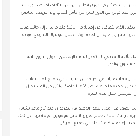
بروج البلجيكي في دوري أبطال أوروبا، وثلاثة أهداف ضد بوروسيا
رى ضد كولن في الدور الثاني من كأس ألمانيا يوم الأربعاء الماضي.
يفيز، الذي يتعافى من إصابة في الركبة منذ مارس، إلى جانب غياب
ذ فترة، بسبب إصابة في القدم، وكذا جمال موسيالا المتوقع عودته
لقه التهديفي. لم يُهدر اللاعب الإنجليزي الدولي سوى ثلاثة
غسبورغ وأندورا.
يا بأربعة انتصارات في آخر خمس مباريات في جميع المسابقات،
ادربورن، جميعها مبهرة بطريقتها الخاصة، ولكن من المستحيل
ا الضوء على مدى تدهور الوضع في ليفركوزن منذ أيام مجد تشابي
ألونسو. من الموهبة الاستثنائية لفلوريان فيرتز إلى خبرة غرانيت تشاكا، خسر الفريق لاعبين موهوبين بقيمة تزيد عن 200
دت إعادة هيكلة شاملة في جميع المراكز.