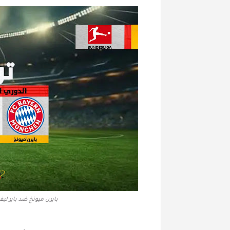
بايرن ميونخ ضد باير ليف