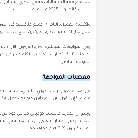
ستجمع قمة الجولة التاسعة في الدوري الألماني، ب
السبت فاتح نونبر 2025 على ملعب "أليانز أرينا".
واكتسح العملاق البافاري جميع منافسيه في الدور
ثمان مباريات، بينما يحقق ليفركوزن نتائج إيجابية مؤ
وفي
المواجهات المباشرة
، حقق ليفركوزن الآن سلس
الموسم الماضي.
معطيات المواجهة
مرماه، فإن القول بأن نادي
بايرن ميونيخ
يجعل هذا ا
ويبدو أن المدرب فانسنت كومباني قد بنى قوة كروية 
الجديد، وكان الاختبار الحقيقي الوحيد لفريقه في ال
بها البافاريون (2-1) أمام جماهيرهم.