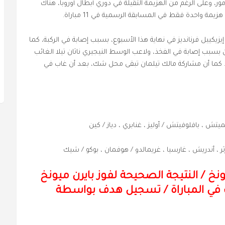
ر، وعلى الرغم من الهزيمة الثقيلة في دوري أبطال أوروبا، هناك
يمة واحدة فقط في المسابقة الرسمية في 11 مباراة.
زيكييل فرنانديز في نهاية هذا الأسبوع، بسبب إصابة في الركبة، كما
سبب إصابة في الفخذ، ولاعب الوسط النيجيري ناثان تيلا الغائب
 كما أن مشاركة مالك تيلمان تبقى محل شك، بعد أن غاب في
 كيميتش ، بافلوفيتش / أوليز ، غنابري ، دياز / كين
آرثر ، أندريش ، غارسيا ، غريمالدو / هوفمان ، بوكو / شيك
يونخ
/
النتيجة الصحيحة لفوز بايرن ميونخ
تسجيل أكثر من 2.5 هدف في المباراة / تسجيل هدف بواسطة