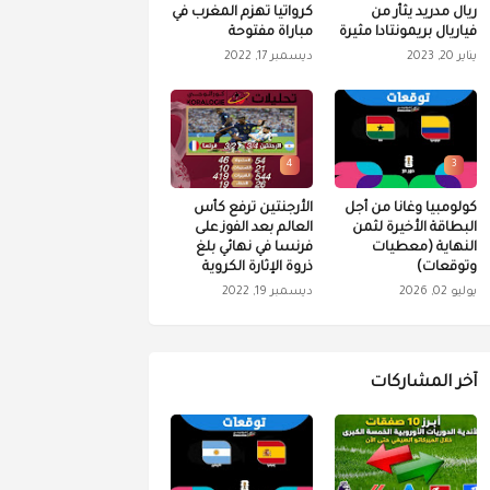
ريال مدريد يثأر من
كرواتيا تهزم المغرب في
فياريال بريمونتادا مثيرة
مباراة مفتوحة
يناير 20, 2023
ديسمبر 17, 2022
4
3
كولومبيا وغانا من أجل
الأرجنتين ترفع كأس
البطاقة الأخيرة لثمن
العالم بعد الفوز على
النهاية (معطيات
فرنسا في نهائي بلغ
وتوقعات)
ذروة الإثارة الكروية
يوليو 02, 2026
ديسمبر 19, 2022
آخر المشاركات