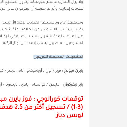
ولا يزال المدرب غاسبر هجولماند يحاول تصحيح الأمو
علامات إيجابية، وأبرزها حقيقة أن ليفركوزن عانى من هز
وسيفتقد "دي ويركسيلف" لخدمات لاعبه الأرجنتيني إي
يغيب إيزيكييل بالاسيوس عن الملاعب منذ شهرين ب
عن الملاعب لمدة شهرين، بسبب إصابة في الركبة.
الأسبوعين الماضيين بسبب إصابة في أوتار الركبة.
التشكيلات المحتملة للفريقين
بايرن ميونخ
: نوير / بوي ، أوباميكانو ، تاه ، لايمر /
باير ليفركوزن
: فليكن / كوانساه ، بادي ، تابسوبا / 
توقعات كورالوجي : فوز بايرن م
(3-1) / 
لويس دياز