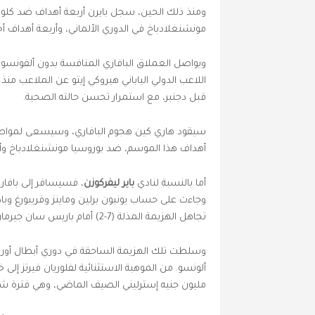
ومنذ ذلك الحين، سجل بايرن أربعة أهداف ضد كلوب 
مونشنغلادباخ في الدوري الألماني، وأربعة أهداف أخ
ويواصل العملاق البافاري المنافسة بدون ألفونسو د
اللاعب الدولي الياباني هيروكي إيتو عن الملاعب من
قبل دجنبر، مع استمرار تحسن حالته الصحية.
سيقود هاري كين هجوم البافاري، وسيسعى لمواصلة تأ
أهداف هذا الموسم، ضد بوروسيا مونشنغلادباخ وأو
أما بالنسبة لنادي
باير ليفركوزن
، فسيسافر إلى بافار
وجاءت على حساب يونيون برلين وماينز وفريبورغ وب
تجاهل الهزيمة المذلة (7-2) أمام باريس سان جيرمان الفرنسي خلال هذه الفترة.
وسلطت تلك الهزيمة الساحقة في دوري أبطال أوروب
مليون جنيه إسترليني الصيف الماضي، وهي فترة شه