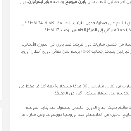
ين آخر حاملين للقب، نادي
بايرن ميونيخ
وخصمه
باير ليفركوزن
، يوم
ي ليتربع على
صدارة جدول الترتيب
بالعلامة الكاملة، 24 نقطة في
خرا جعلته يرتقي إلى
المركز الخامس
برصيد 17 نقطة.
لة من خمس مباريات دون هزيمة ضد بايرن في الدوري الألماني،
تضمنت ثلاثة انتصارات وتعادلين، لكنه خسر في آخر مباراتين بنتيجة إجمالية (5-0) برسم ثمن نهائي دوري أبطال أوروبا
في صدارة جدول ترتيب الدوري الألماني، بثمانية انتصارات في ثماني مباريات، و30 هدفا مسجلا وأربعة أهداف فقط في
لموسم يبدو سهلا سيكون أقل من الحقيقة.
هائلة، بحيث اجتاح الدوري الألماني بسهولة منذ بداية الموسم
أسابيع الأخيرة في الكلاسيكو ضد بوروسيا دورتموند، وهي مباراة فاز