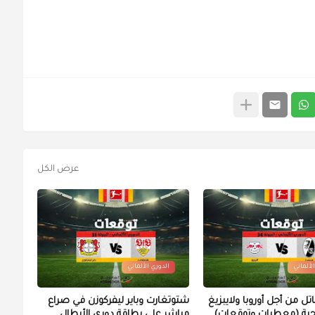
عرض الكل
لألماني
الدوري الألماني
اتل من أجل أوروبا ولايبزيغ
شتوتغارت وباير ليفركوزن في صراع
حية (معطيات وتوقعات)
مباشر على بطاقة دوري الأبطال