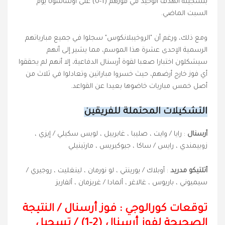
بتسجيله الهدف الوحيد في فوزهم (1-0) على أوساسونا يوم
السبت الماضي.
ومع ذلك، ورغم أن "الروخيبلانكوس" سجلوا في جميع مبارياتهم
الرسمية الإحدى عشرة هذا الموسم، مما يشير إلى أنهم
سيشكلون اختبارا صعبا لقوة أرسنال الدفاعية، إلا أنهم لم يحققوا
أي فوز خارج أرضهم، حيث خسروا مباراتين وتعادلوا في ثلاث من
أصل خمس مباريات خاضوها بعيدا عن القواعد.
التشكيلات المحتملة للفريقين
أرسنال
: رايا / وايت ، صليبا ، غابرييل ، لويس سكيلي / إيزي ،
زوبيمندي ، رايس / ساكا ، جيوكيريس ، مارتينيلي
أتلتيكو مدريد
: أوبلاك / يورينتي ، لو نورمان ، لينغليت ، روجيري /
سيميوني ، باريوس ، غالاغر ، ألمادا / غريزمان ، ألفاريز
توقعات كورالوجي : فوز أرسنال
/
النتيجة
الصحيحة لفوز أرسنال (2-1) / تسجيل