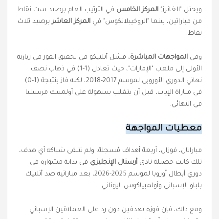
ويحتل "الغانرز"
المركز الخامس
في الترتيب العام برصيد ست نقاط
من مباراتين، بينما "الروخيبلانكوس" في
المركز العاشر
برصيد ثلاث
نقاط.
وفي
المواجهات المباشرة
، فشل أتلتيكو في تحقيق الفوز في زيارته
الأولى إلى ملعب "الإمارات"، حيث تعادل (1-1) في ذهاب نصف
نهائي الدوري الأوروبي لموسم 2017-2018، لكنه فاز بنتيجة (1-0)
في مباراة الإياب، قبل أن يتغلب بسهولة على أولمبيك مرسيليا
في النهائي.
معطيات المواجهة
مباراتان، فوزان، أربعة أهداف مُسجلة، ولم تتلقى شباكه أي هدف،
تلك كانت حصيلة نادي
أرسنال الإنجليزي
في بداية مشواره في
دوري أبطال أوروبا لموسم 2025-2026، بعد مباراتيه ضد أتلتيك
بلباو الإسباني وأولمبياكوس اليوناني.
ومع ذلك، فإن فوزه بهدفين دون رد على العملاقين الإسباني