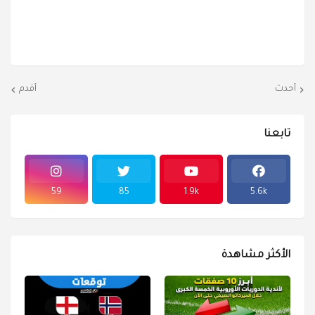
أحدث
أقدم
تابعنا
59
85
1.9k
5.6k
الأكثر مشاهدة