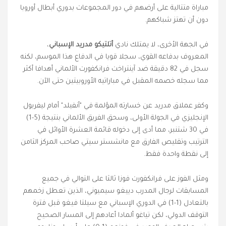
مباراة متتالية على أرضهم في دور المجموعات بدوري أبطال أوروبا
دون أن تهتز شباكهم.
في الجهة الأخرى، لا يمتلك نادي
أتلتيكو مدريد الإسباني
،
المعروف بدفاعه القوي، سجلا قويا في الدفاع هذا الموسم، لكنه
سجل في 82 دقيقة ضد آينتراخت فرانكفورت الألماني أهدافا أكثر
مما سجله خصمه المقبل في مباراتيه الأوروبيتين حتى الآن.
وكفر عملاق مدريد عن خسارته المؤلمة في "أنفيلد" أمام ليفربول
الإنجليزي في الجولة الأولى، وسحق الفريق الألماني بنتيجة (5-1)
في 30 شتنبر، مما أدى إلى دخوله قائمة العشرة الأوائل في
الترتيب وتقليص الفارق مع مانشستر سيتي صاحب المركز الثامن
إلى نقطة واحدة فقط.
ومثل الفوز على فرانكفورت فوزا ثالثا على التوالي في جميع
المسابقات لرجال المدرب دييغو سيميوني، الذين تعطل زخمهم
بالتعادل (1-1) في الدوري الإسباني مع سيلتا فيغو قبل فترة
التوقف الدولي، لكن تياغو ألمادا أعادهم إلى المسار الصحيح