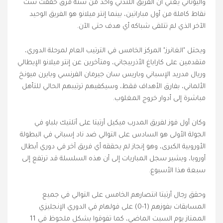
واليوناني يعني أن الفريق اللندني واحد من ستة فرق حققت ست
نقاط كاملة من أول مباراتين، بينما إنتر ميلانو هو الفريق الوحيد
الآخر الذي لم تتلقى شباكه أي هدف حتى الآن.
ويحتل "الغانرز" المركز الخامس في الترتيب العام لمرحلة الدوري،
متقدمين على كاراباغ الأذربيجاني، ومتأخرين عن إنتر ميلانو الإيطالي
وريال مدريد الإسباني وباريس سان جيرمان الفرنسي وبايرن ميونخ
الألماني، بفارق الأهداف فقط، وسيكفيهم ترتيبهم الحالي للتأهل
مباشرة إلى أدوار خروج المغلوب.
وكان أول فوز لفريق المدرب ميكيل أرتيتا على أتلتيك بلباو في
الجولة الأولى هو السادس على التوالي ضد ناد إسباني في البطولة
الأوروبية الكبرى، وهو إنجاز لم يحققه أي فريق آخر في دوري أبطال
أوروبا، ويشير سجل المباريات إلى أن هذه السلسلة قد ترتفع إلى
سبعة هذا الأسبوع.
وحقق رجال أرتيتا انتصارهم الخامس على التوالي في جميع
المسابقات بفوزهم (1-0) على فولهام في الدوري الإنجليزي
الممتاز يوم السبت الماضي، كما تفوقوا بشكل ملحوظ في 11