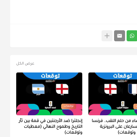
عرض الكل
توقعات
اء من حلم اللقب.. فرنسا
إنجلترا ضد الأرجنتين في قمة بين ثأر
تسارعان على البرونزية
التاريخ وطموح النهائي (معطيات
وتوقعات)
وتوقعات)