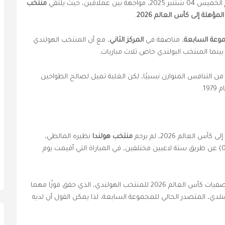
لاقين، حيث يلتقي
منتخب
لمؤهلة إلى كأس العالم 2026
.
وعة السابعة
، مناصفة في
المركز الثاني
، مع أن المنتخب الهولندي
نما المنتخب البولندي خاض ثلاث مباريات.
ا من التنافس المتوازن نسبيًا، لكن الغلبة تميل لصالح الطواحين
19.
لعالم 2026، لم يرحم
منتخب هولندا
نظيره المالطي،
المصنف في المركز 168 عالميًا، وسحقه بنتيجة (8-0) عن طريق ستة لاعبين مختلفين، في المباراة التي أقيمت يوم
وأدى الفوز على مالطا إلى استمرار البداية المثالية لتصفيات كأس العالم 2026 للمنتخب الهولندي، الذي حقق فوزًا مهما
 الفنلدي، المتصدر الحالي للمجموعة السابعة، لذا يمكن القول أن لديه