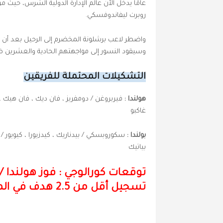
عامًا يدخل الآن عالم الإدارة الدولية الشرس، حيث
روبرت ليفاندوفسكي.
واضطر لاعب برشلونة المخضرم إلى الرحيل بعد أن جرّد
وسيقود النسور إلى مواجهتهم الحادية والعشرين ض
التشكيلات المحتملة للفريقين
هولندا :
فيربروغن / دومفريز ، فان ديك ، فان هيك ، 
غاكبو
بولندا :
سكوروبسكي / بيدناريك ، كيدزيورا ، كيويور 
بياتيك
توقعات كورالوجي : فوز هولندا
/
تسجيل أقل من 2.5 هدف في المباراة