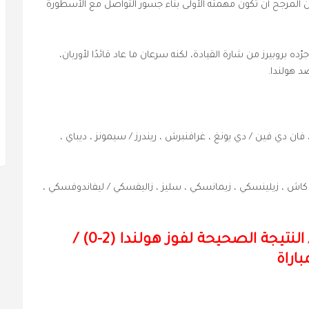
 من المرجح أن تكون مهمته الأولى بناء جسور التواصل مع الأسطورة
ه بروبيرز من شارة القيادة، لكنه سرعان ما عاد قائدًا لأوربان،
د هولندا.
فان دي فين / دي يونغ ، غرافنبرش ، ريندرز / سيمونز ، ديباي ،
/ كاش ، زيلينسكي ، زيمانسكي ، سليز ، زاليفسكي / ليفاندوفسكي ،
النتيجة الصحيحة لفوز هولندا (2-0) /