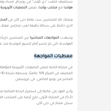
يستضيف ملعب "دي كويب" في روتردام، مساء يوم الخميس 04 شتنبر 2025، مواجهةً بين عم
هولندا
مع
منتخب بولندا
، ضمن
التصفيات الأوروبية ا
ويملك كلا المنتخبين ست نقاط حتى الآن في
المجم
الذي حافظ على شباكه نظيفة لعب مباراتين فقط، بي
وشهدت
المواجهات المباشرة
بين المنتخبين تاريخً
الهولندية، التي لم تخسر أمام النسور البولندية منذ عام 79
معطيات المواجهة
في مباراته الثانية ضمن التصفيات الأوروبية المؤهلة إلى كأس ا
العاشر من يونيو الماضي، في غرونينغن.
(2-0) في المباراة الأولى خارج أرضه على المنتخب
سجل ممتاز في حتى الآن.