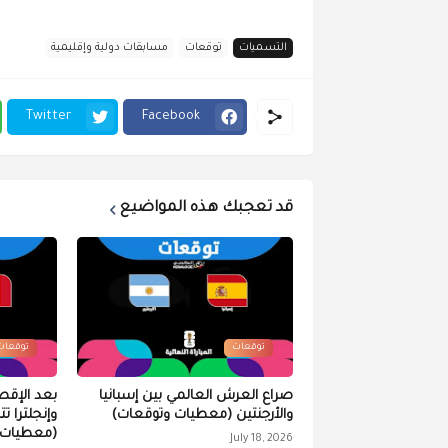
التسميات
توقعات
مسابقات دولية وإقليمية
Twitter
Facebook
قد تعجبك هذه المواضيع
توقعات
توقعات
صراع العرش العالمي بين إسبانيا
بعد الإقص
والأرجنتين (معطيات وتوقعات)
وإنجلترا ت
(معطيات 
July 18, 2026