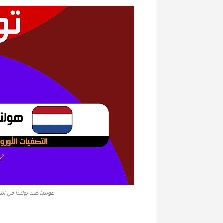
هولندا ضد بولندا في التص