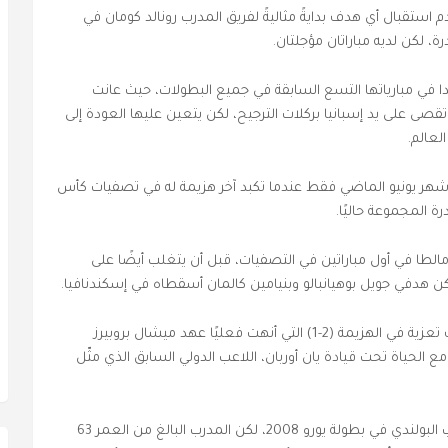
 استقبال أي هدف بدايةً مثاليةً لفريق المدرب رونالد كومان في
، لكن لديه مباراتان مؤجلتان.
دا في مبارياتها التسع السابقة في جميع البطولات، حيث عانت
تقصى على يد إسبانيا بركلات الترجيح، لكن يتعين عليها العودة إلى
 شهر يونيو الماضي فقط عندما تكبد آخر هزيمة له في تصفيات كأس
رة المجموعة حاليًا.
ومالطا في أول مباراتين في التصفيات، قبل أن يتغلب أيضًا على
كن هدفي جويل بوهيانبالو وبنيامين كالمان أسقطاه في إسكندنافيا.
وكان هدف ياكوب كيويور في الدقيقة 69 مجرد هدف تعزية في الهزيمة (2-1) التي أنهت فعليًا عهد ميشال بروبيرز
مع الحياة تحت قيادة يان أوربان، اللاعب الدولي السابق الذي مثّل
وشغل أوربان سابقًا منصب مساعد مدرب المنتخب البولندي في بطولة يورو 2008، لكن المدرب البالغ من العمر 63