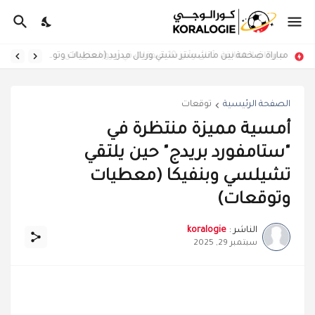
ميركاتو العمالقة.. أغلى وأبرز 10 صفقات في أوروبا حتى الآن
مباراة ضخمة بين مانشستر سيتي وريال مدريد (معطيات وتوقعات)
الصفحة الرئيسية
توقعات
أمسية مميزة منتظرة في
"ستامفورد بريدج" حين يلتقي
تشيلسي وبنفيكا (معطيات
وتوقعات)
الناشر :
koralogie
سبتمبر 29, 2025