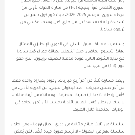
وثأرًا لتلك الليلة البائسة في ميونيخ قبل 13 عامًا، حقق أبطال
الدوري الألماني فوزًا بنتيجة (3-1) في مباراة الجولة الأولى من
مرحلة الدوري لموسم 2025-2026، حيث حُرم كول بالمر من
تسديدة رائعة بعد هدفين من هاري كين وهدف عكسي من
تريفوه شالوبا.
واستمرت معاناة الفريق اللندني في الدوري الإنجليزي الممتاز
نهاية الأسبوع الماضي، حيث أشعلت بطاقة حمراء ضد شالوبا
مع بداية الشوط الثاني، عودة مذهلة للضيف برايتون، الذي حقق
فوزا (3-1) في غرب لندن.
وبعد خسارته ثلاثا من آخر أربع مباريات، وفوزه بمباراة واحدة فقط
من آخر خمس مباريات - ضد لينكولن سيتي، من الدرجة الأدنى، في
كأس رابطة الأندية الإنجليزية المحترفة - ومعاناته من أزمة غيابات،
لا شك أن بطل كأس العالم للأندية يحسب الآن ثمن نجاحه في
الولايات المتحدة خلال الصيف.
سلسلة من ثلاث هزائم متتالية في دوري أبطال أوروبا - وهي أطول
سلسلة لهم في البطولة - لا ترسم صورة جيدة أيضًا، لكن يُمكن