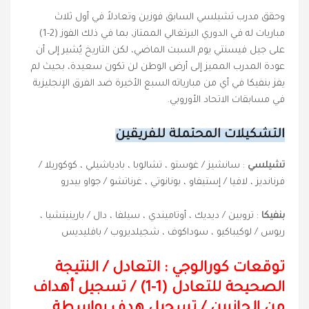
وحقق مدرب تشيلسي السابق فوزين وتعادلاً في أول ثلاث
مباريات له في الدوري البرتغالي الممتاز، بما في ذلك الفوز (2-1)
على جيل فيسنتي يوم السبت الماضي، لكن التاريخ يُشير إلى أن
عودة المدرب المميز إلى أرض الوطن لن تكون سعيدة، بحيث لم
يفز بنفيكا في أي من مبارياته السبع الأخيرة ضد الفرق الإنجليزية
في مسابقات الاتحاد الأوروبي.
التشكيلات المحتملة للفريقين
تشيلسي
: سانشيز / غوستو ، تشالوبا ، بادياشيلي ، كوكوريلا /
فرنانديز ، لافيا / إستيفاو ، بونانوتي ، غرناتشو / جواو بيدرو
بنفيكا
: تروبين / ديديك ، أوتاميندي ، سيلفا ، دال / بارينيتشيا ،
ريوس / لوكيباكيو ، سوداكوف ، شجيلديروب / بافليديس
توقعات كورالوجي : التعادل
/
النتيجة
الصحيحة للتعادل (1-1) / تسجيل أهداف
من الجانبين / تسجيل هدف بواسطة