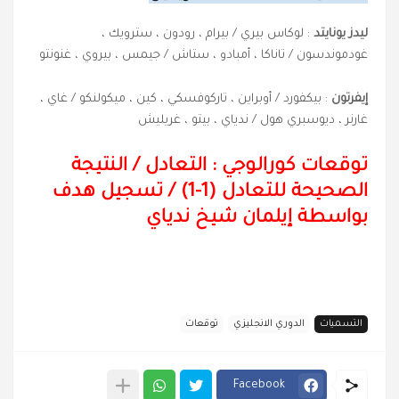
ليدز يونايتد
: لوكاس بيري / بيرام ، رودون ، سترويك ،
غودموندسون / تاناكا ، أمبادو ، ستاش / جيمس ، بيروي ، غنونتو
إيفرتون
: بيكفورد / أوبراين ، تاركوفسكي ، كين ، ميكولنكو / غاي ،
غارنر ، ديوسبري هول / ندياي ، بيتو ، غريليش
توقعات كورالوجي : التعادل
/
النتيجة
الصحيحة للتعادل (1-1) /
تسجيل هدف
بواسطة إيلمان شيخ ندياي
التسميات
الدوري الانجليزي
توقعات
Facebook