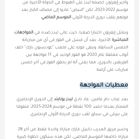
وأجبر إيفرتون خصمه ليدز على الهبوط في الجولة الأخيرة من
موسم 2022-2023، لكن "البيض" عادوا إلى مصاف الكبار بعد
فوزهم بلقب دوري الدرجة الأولى
الموسم الماضي
.
ويمثل إيفرتون اختبارا صعبا، حيث عانى ليدز ضده في
المواجهات
المباشرة
الأخيرة، بعد أن فشل في الفوز في أي من مبارياته
الخمس السابقة، ويبقى فوزه على ملعب "غوديسون بارك" خلف
أبواب مغلقة عام 2020 هو الفوز الوحيد في 11 مواجهة بين
الفريقين بالدوري، مما يعني أنه لم يحقق الفوز في آخر خمس
مباريات على أرضه.
معطيات المواجهة
بعد غياب دام عامين، عاد نادي
ليدز يونايتد
إلى الدوري الإنجليزي
الممتاز بعدما حصد 100 نقطة في موسم 2024-2025، متفوقا
على بيرنلي في سباق لقب دوري الدرجة الأولى الإنجليزي.
وخسر فريق المدرب دانييل فارك مباراة واحدة فقط من آخر 28
مباراة خاضها الموسم الماضي، لكن هذه ستكون خطوة كبيرة