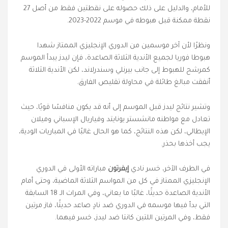
للأمام، والدليل على ذلك حصوله على نقطتين فقط من أصل 27
نقطة ممكنة قبل هبوطه في موسم 2022-2023.
ونظرًا لأن آخر موسمين من الدوري الإنجليزي الممتاز شهدا
هبوطا فوريا لجميع الأندية الثلاثة الصاعدة، فإن ليدز يبدأ الموسم
كمرشح للهبوط إلى جانب بيرنلي وسندرلاند، لكن الأندية الثلاثة
أنفقت مبالغ طائلة في محاولة تقليص الفارق.
وتشير نتائج ليدز قبل الموسم إلى أنه قد يكون منافسًا قويًا، حيث
تعادل مع مواطنه مانشستر يونايتد وفياريال الإسباني وميلان
الإيطالي، لكن هذه النتائج، كما هو الحال غالبًا في المباريات الودية،
يجب أخذها بحذر.
في الطرف الآخر، خسر نادي
إيفرتون
مباراته الأولى في الدوري
الإنجليزي الممتاز في كل من المواسم الثلاثة الماضية، وحتى أمام
الأندية الصاعدة حديثًا، غالبًا ما يعاني، وفي المرات الـ 18 السابقة
التي بدأ فيها موسمه في الدوري ضد نادٍ صاعد حديثًا، فاز مرتين
فقط، وفي المرتين اللتين كانتا ضد ليدز، خسر فيهما.