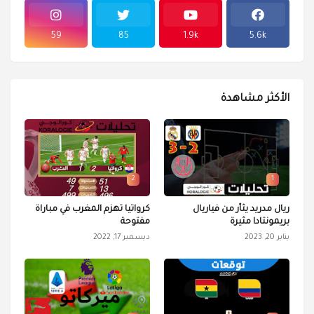
59
85
1.9k
5.6k
الأكثر مشاهدة
2
1
ريال مدريد يثأر من فياريال
كرواتيا تهزم المغرب في مباراة
بريمونتادا مثيرة
مفتوحة
يناير 20, 2023
ديسمبر 17, 2022