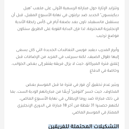
وتتزايد الإثارة حول مباراته الرسمية الأولى على ملعب "هيل
ديكينسون" الجديد ضد برايتون في نهاية الأسبوع المقبل، قبل أن
يستقبل مانسفيلد تاون بعد بضعة أيام في كأس رابطة الأندية
الإنجليزية المحترفة، لذا فإن البداية القوية على الطريق ستكون
موضع ترحيب.
وأبرم المدرب ديفيد مويس التعاقدات الجديدة التي كان يسعى
إليها طوال الصيف، لكنه سيرغب في المزيد من الإضافات قبل
إغلاق فترة الميركاتو، حيث لا يزال فريقه يفتقر إلى بعض الجوانب،
وخاصة في الدفاع.
ويثير عدم تحقيق أي فوز في فترة ما قبل الموسم بعض
المخاوف، حيث خسر "التوفيز" أربعًا من مبارياتهم الودية الست، بما
في ذلك مباراة ضد روما الإيطالي في نهاية الأسبوع الماضي،
لكنهم حصدوا 31 نقطة من آخر 18 مباراة في الدوري الإنجليزي
الممتاز في الموسم الماضي.
التشكيلات المحتملة للفريقين