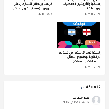
صراع العرش العالمي بين
بعد الإقصاء من حلم اللقب..
إسبانيا والأرجنتين (معطيات
فرنسا وإنجلترا تتسارعان على
وتوقعات)
البرونزية (معطيات وتوقعات)
July 16, 2026
July 18, 2026
توقعات
إنجلترا ضد الأرجنتين في قمة بين
ثأر التاريخ وطموح النهائي
(معطيات وتوقعات)
July 14, 2026
2 تعليقات
غير معرف
9 يوليو 2025 في 11:29 ص