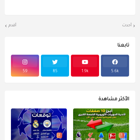
أحدث
أقدم
تابعنا
59
85
1.9k
5.6k
الأكثر مشاهدة
2
1