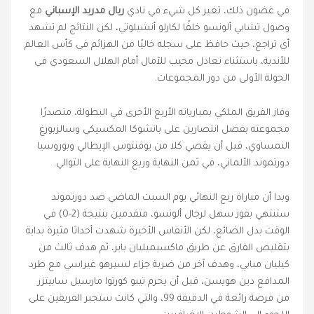
في غضون ذلك، تغير كل شيء في نادي
ريال مدريد الإسباني
مع
وصول تشابي ألونسو خلفًا لكارلو أنشيلوتي، لكن النتائج لم تشهد
أي تراجع، حيث حافظ على سجله خاليًا من الهزائم في كأس العالم
للأندية، باستثناء تعادل مخيب للآمال أمام الهلال السعودي في
الجولة الأولى من دور المجموعات.
وفاز الفريق الملكي بمبارياته الأربع الأخرى في البطولة، متصدرًا
مجموعته بفضل انتصارين على باتشوكا المكسيكي وسالزبورغ
النمساوي، قبل أن يقصي كلا من يوفنتوس الإيطالي وبوروسيا
دورتموند الألماني، في ثمن النهاية وربع النهاية على التوالي.
وبدا أن مباراة ربع النهائي يوم السبت الماضي ضد دورتموند
ستنتهي بفوز سهل لرجال ألونسو، متقدمين بنتيجة (2-0) في
الوقت بدل الضائع، لكن الأنفاس الأخيرة شهدت أحداثا مثيرة بداية
بتقليص الفارق عن طريق ماكسيميليان باير، ثم هدف ثالث من
كيليان مبابي، وهدف آخر من ضربة جزاء لسيرهو غيراسي مع طرد
المدافع دين هويسن، قبل أن يحرم تيبو كورتوا مارسيل سابيتزر
من فرصة رائعة في الدقيقة 99، والتي كانت ستجبر الفريقين على