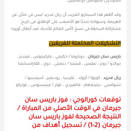
اللجوء إلى الشوطين الإضافيين.
وقد أظهر هذا السيناريو الغريب أن ريال مدريد ليس في منأى عن
الهزيمة، وسيواجه تحديًا هو الأصعب على الإطلاق في تاريخ
مشاركاته السابقة في نسخ كأس العالم للأندية، ضد أبطال أوروبا.
التشكيلات المحتملة للفريقين
باريس سان جيرمان
: دوناروما / حكيمي ، ماركينيوس ، مينديز ،
بيرالدو / رويز ، نيفيس ، فيتينيا / ديمبلي ، دوي ، كفاراتسخيليا
ريال مدريد
: كورتوا / أرنولد ، غارسيا ، روديغير ، أسينسيو /
تشواميني ، بيلينغهام ، فالفيردي ، غولر / فينيسيوس ، غونزالو
توقعات كورالوجي : فوز باريس سان
جيرمان في الوقت الأصلي من المباراة
/
النتيجة الصحيحة لفوز باريس سان
جيرمان (2-1) / تسجيل أهداف من