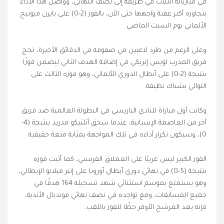
في مبارياته الثلاث في طريقه إلى نصف النهائي، وواصل هذا الأداء
بتجاوزه أكبر عقبة واجهها حتى الآن، بالفوز (2-0) على بايرن ميونيخ
الألماني يوم السبت الماضي.
وعلى الرغم من طرد لاعبين في صفوفه في الدقائق الأخيرة، نجح
فريق المدرب لويس إنريكي في إضافة الهدف الثاني ليضمن فوزًا
بنتيجة (2-0) على أبطال الدوري الألماني، وهو فوزه الثالث على
التوالي بشباك نظيفة.
وكانت أول مباراة للنادي الباريسي في البطولة العالمية ضد فريق
أخر من العاصمة الإسبانية، عندما سحق أتلتيكو مدريد بنتيجة (4-
0)، وسيكون تكرار أداءه في تلك المواجهة بمثابة متعة حقيقية.
الفوز الكبير ليس غريبًا على العملاق الفرنسي، كما أثبت فوزه
بنتيجة (5-0) في نهائي دوري أبطال أوروبا على إنتر ميلانو الإيطالي،
وهو يستمتع بموسم استثنائي شهد تسجيله 164 هدفًا في
جميع المسابقات، ومع تواجده في نصف نهائي مونديال الأندية،
فإنه يعد المرشح الأوفر حظًا للفوز باللقب..