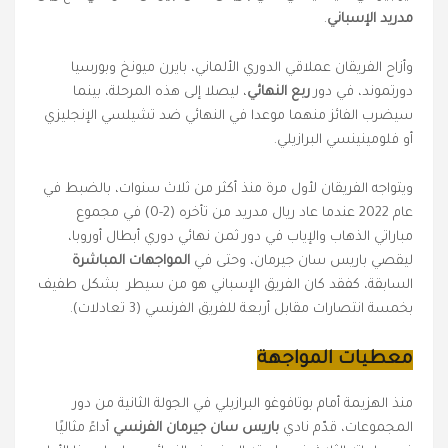
مدريد الإسباني
.
وأزاح الفريقان عملاقي الدوري الألماني، بايرن ميونخ وبورسيا
دورتموند، في دور
ربع النهائي
، ليصلا إلى هذه المرحلة، بينما
سيضرب الفائز منهما موعدا في النهائي ضد تشيلسي الإنجليزي
أو فلومينينسي البرازيلي.
ويتواجه الفريقان لأول مرة منذ أكثر من ثلاث سنوات، بالضبط في
عام 2022 عندما عاد ريال مدريد من تأخره (2-0) في مجموع
مباراتي الذهاب والإياب في دور ثمن نهائي دوري أبطال أوروبا،
ليقصي باريس سان جيرمان، وحتى في
المواجهات المباشرة
السابقة، كفقد كان الفريق الإسباني هو من سيطر بشكل طفيف
بخمسة انتصارات مقابل أربعة للفريق الفرنسي (3 تعادلات).
معطيات المواجهة
منذ الهزيمة أمام بوتافوغو البرازيلي في الجولة الثانية من دور
المجموعات، قدّم نادي
باريس سان جيرمان الفرنسي
أداءً مثاليًا