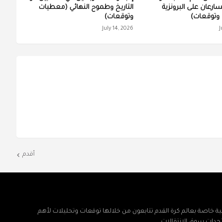
تسارعان على البرونزية
التاريخ وطموح النهائي (معطيات
وتوقعات)
وتوقعات)
July 14, 2026
J
أقدم
ة خاصة بعالم كرة القدم تتابعون من خلالها توقعات وتحليلات لأهم