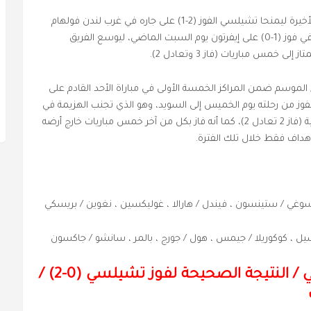
وسجل تيري جورج وبيدرو نيتو هدفين في الدقائق الأخيرة ليمنحا تشيلسي الفوز (2-1) على جاره في غرب لندن فولهام
قبل أن يسجل نيكولاس جاكسون الهدف الحاسم في فوز (1-0) على إيفرتون يوم السبت الماضي، ليوسع الفريق
 خمس مباريات (فاز 3 وتعادل 2).
لموسم ضمن المراكز الخمسة الأولى في مباراة الأحد القادم على
الفوز من رحلته يوم الخميس إلى السويد، وهو الذي تجنب الهزيمة في
كل من زياراته الأربع السابقة في المسابقات الأوروبية (فاز 2 تعادل 2)، كما أنه فاز بكل من آخر خمس مباريات خارج أرضه
وسوغي / ستينسون ، فيندل / هارالا ، غوليكسين ، نغوين / بريسكي
ياشيل ، كوكوريلا / جيمس ، هول / جورج ، بالمر ، سانشو / جاكسون
توقعات كورالوجي : فوز تشيلسي / النتيجة الصحيحة لفوز تشيلسي (0-2) /