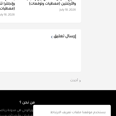
والأرجنتين (معطيات وتوقعات)
وإنجلترا ت
(معطيات 
July 18, 2026
uly 16, 2026
إرسال تعليق
أحدث
من نحن ؟
كورالوجي هي مدونة رياضي
يستخدم موقعنا ملفات تعريف الارتباط