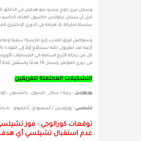
سلسلة مبارياته بلا هزيمة في الدوري الإنجليزي الممتاز إلى
وسيواصل فريق المدرب إنزو ماريسكا سعيه لإنهاء ا
أرضه ضد ليفربول، لكنه سيتطلع أولاً إلى العودة ب
في دوري المؤتمر، وسجل 14 هدفًا واستقبل ثلاثة أهداف فقط خلال تلك الفترة.
التشكيلات المحتملة للفريقين
يورغوردين :
رينيه / ستال ، لارسون ، دانيلسون ، ك
تشيلسي :
يورغنسن / أشيمبونغ ، أدارابيويو ، باد
عدم استقبال تشيلسي أي هدف