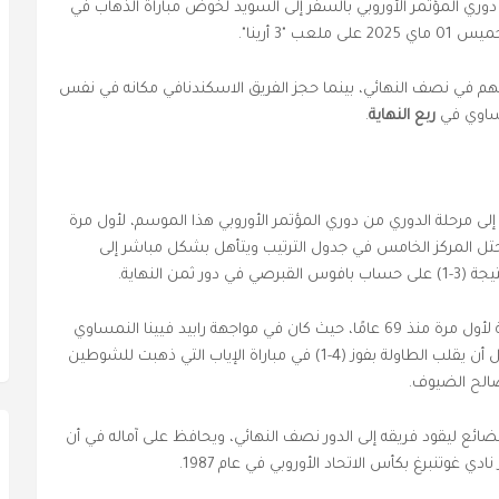
وري المؤتمر الأوروبي بالسفر إلى السويد لخوض مباراة الذهاب في
2 على ملعب "3 أرينا".
كانهم في نصف النهائي، بينما حجز الفريق الاسكندنافي مكانه في نفس
نمساوي في
ربع النهاية
.
له إلى مرحلة الدوري من دوري المؤتمر الأوروبي هذا الموسم، لأول مرة
ست مباريات ليحتل المركز الخامس في جدول الترتيب ويتأهل بشكل مباشر إلى
ن النهاية.
ووصل الفريق السويدي إلى ربع نهائي بطولة أوروبية لأول مرة منذ 69 عامًا، حيث كان في مواجهة رابيد فيينا النمساوي
وخسر على أرضه في مباراة الذهاب بنتيجة (1-0)، قبل أن يقلب الطاولة بفوز (4-1) في مباراة الإياب التي ذهبت للشوطين
 ليقود فريقه إلى الدور نصف النهائي، ويحافظ على آماله في أن
 غوتنبرغ بكأس الاتحاد الأوروبي في عام 1987.