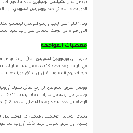
يواصل نادي
تشيلسي الإنجليزي
سعيه للفوز بلقب د
الدور نصف النهائي ضد
يورغوردين السويدي
، يوم الخميس 01 ماي 025
وفاز "البلوز" على ليجيا وارسو البولندي ليضمنوا م
الدور بفوزه في الوقت الإضافي على رابيد فيينا ال
معطيات المواجهة
حقق نادي
يورغوردين السويدي
إنجازًا تاريخيًا بوصو
في تاريخه، وقد حصد 13 نقطة من 
مرحلة خروج المغلوب، قبل أن يحقق فوزا إجماليا بنتيجة (3-1) على حساب بافوس القبرصي في دور ثم
الإضافيين بعد انتهاء وقتها الأصلي بنتيجة (2-1) لصالح الضيوف.
وسجل توبياس جوليكسن هدفين في الوقت بدل الضائع
يصبح أول فريق سويدي يرفع كأسًا أوروبية منذ فوز نادي