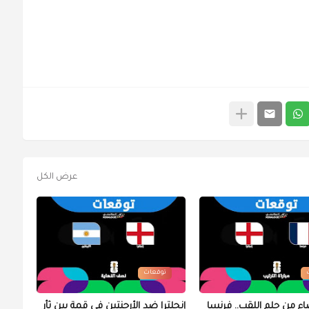
عرض الكل
توقعات
اء من حلم اللقب.. فرنسا
إنجلترا ضد الأرجنتين في قمة بين ثأر