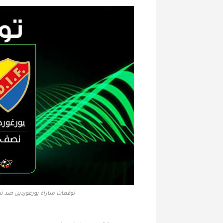
توقعات مباراة يورغوردين ضد ت