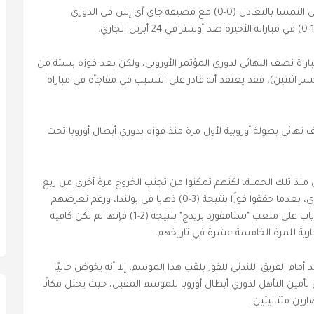
وأعقب فريق المدرب جاني هونكافارا رحلته الناجحة إلى النمسا بالتعادل (0-0) مع مضيفه جاي آي إس في الدوري
اة نصف النهائي لدوري المؤتمر الأوروبي، ولكن بعد فوزه بستة من
خسر اثنتين)، فقد يعتقد أنه قادر على التسبب في مفاجأة في مباراة
هائي بطولة أوروبية لأول مرة منذ فوزه بدوري أبطال أوروبا تحت
ين منذ تلك الحملة، لكنهم تمكنوا من تجنب الخروج مرة أخرى من ربع
النهائي في مباراتهم الأخيرة ضد ليجيا وارسو البولندي، بعدما حققوا فوزًا بنتيجة (3-0) ذهابا في بولندا، ورغم تعرضهم
لأول هزيمة على أرضهم في المسابقة في مباراة الإياب على ملعب "ستامفورد بريدج" بنتيجة (2-1) فإنها لم تكن كافية
رية للمرة الخامسة عشرة في تاريخهم.
أمام الفريق اللندني للفوز بلقب هذا الموسم، إلا أنه يخوض حاليًا
أمين التأهل لدوري أبطال أوروبا للموسم المقبل، حيث يحتل مكانًا
ارين متتاليتين.