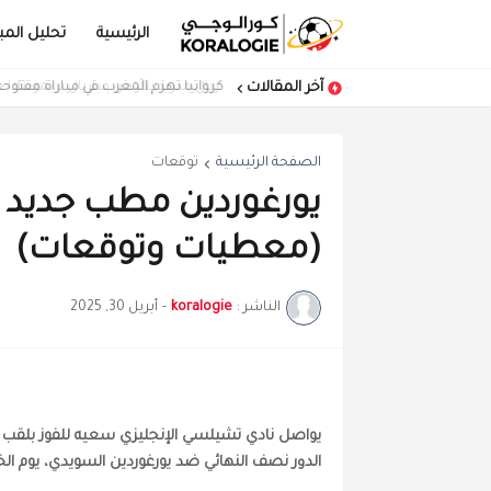
الرئيسية
تحليل المبا
آخر المقالات
كرواتيا تهزم المغرب في مباراة مفتوحة
الصفحة الرئيسية
توقعات
يورغوردين مطب جديد
(معطيات وتوقعات)
الناشر :
koralogie
-
أبريل 30, 2025
يواصل نادي تشيلسي الإنجليزي سعيه للفوز بلقب
الدور نصف النهائي ضد يورغوردين السويدي، يوم الخميس 01 ماي 2025 على ملعب 