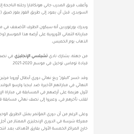
السويدي، قبل أن يعود إلى طريق الفوز بفوز ضيق (1-0) في مباراته الأخيرة ضد أوستر في 24 أبريل الجاري.
ويدرك يورغوردين أنه سيكون الطرف الأضعف في مبار
مبارياته الثماني الأوروبية على أرضه هذا الموسم (و
الذهاب يوم الخميس.
من جهته، يشارك نادي
تشيلسي الإنجليزي
في نصف ن
قيادة توماس توخيل في موسم 2020-2021.
وقد خسر "البلوز" ربع نهائي دوري أبطال أوروبا مرت
لقلب تأخرهم في، وعبروا إلى نصف نهائي مسابقة قا
وعلى الرغم من أن دوري المؤتمر يمثل الطريق الوحيد 
معركة شرسة في الدوري الإنجليزي الممتاز من أجل ت
خارج المراكز الخمسة الأولى بفارق الأهداف بعد انتص