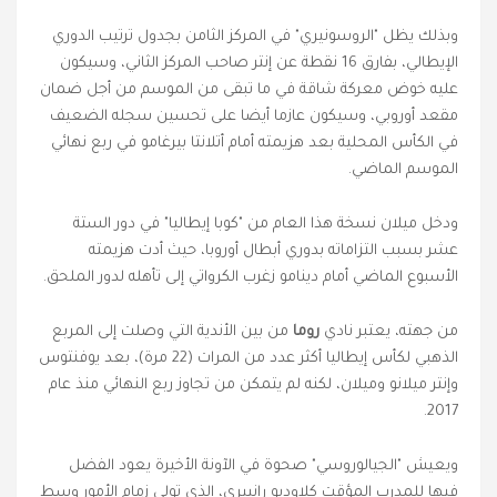
وبذلك يظل "الروسونيري" في المركز الثامن بجدول ترتيب الدوري
الإيطالي، بفارق 16 نقطة عن إنتر صاحب المركز الثاني، وسيكون
عليه خوض معركة شاقة في ما تبقى من الموسم من أجل ضمان
مقعد أوروبي، وسيكون عازما أيضا على تحسين سجله الضعيف
في الكأس المحلية بعد هزيمته أمام أتلانتا بيرغامو في ربع نهائي
الموسم الماضي.
ودخل ميلان نسخة هذا العام من "كوبا إيطاليا" في دور الستة
عشر بسبب التزاماته بدوري أبطال أوروبا، حيث أدت هزيمته
الأسبوع الماضي أمام دينامو زغرب الكرواتي إلى تأهله لدور الملحق.
من جهته، يعتبر نادي
روما
من بين الأندية التي وصلت إلى المربع
الذهبي لكأس إيطاليا أكثر عدد من المرات (22 مرة)، بعد يوفنتوس
وإنتر ميلانو وميلان، لكنه لم يتمكن من تجاوز ربع النهائي منذ عام
2017.
ويعيش "الجيالوروسي" صحوة في الآونة الأخيرة يعود الفضل
فيها للمدرب المؤقت كلاوديو رانييري، الذي تولى زمام الأمور وسط