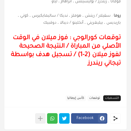
فوفانا ، ريندرز / بوليسيتش ، أبراهام ، لياو
روما
: سفيلار / رينش ، هوملز ، نديكا / ساليمايكيرس ، كوني ،
باريديس ، بيليغريني ، أنخلينو / ديبالا ، دوفبيك
توقعات كورالوجي : فوز ميلان في الوقت
الأصلي من المباراة
/
النتيجة الصحيحة
لفوز ميلان (2-1) / تسجيل هدف بواسطة
تيجاني ريندرز
التسميات
توقعات
كأس إيطاليا
Facebook