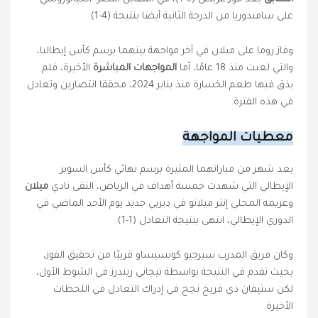
على سامبدوريا من الدرجة الثانية أيضا بنتيجة (4-1).
وفاز روما على ميلان في آخر مواجهة بينهما برسم كأس إيطاليا،
والتي لعبت منذ 18 عامًا، أما
المواجهات المباشرة
الأخيرة، فلم
يذق فيها طعم الخسارة منذ يناير 2024، محققا انتصارين وتعادل
في هذه الفترة.
معطيات المواجهة
بعد شهر من مباراتهما المثيرة برسم نهائي كأس السوبر
الإيطالي التي شهدت خمسة أهداف في الرياض، التقى نادي
ميلان
وغريمه المحلي إنتر ميلانو في ديربي جديد يوم الأحد الماضي في
الدوري الإيطالي، انتهى بنتيجة التعادل (1-1).
وكان فريق المدرب سيرجيو كونسيساو قريبًا من تحقيق الفوز،
بحيث تقدم في النتيجة بواسطة تيجاني ريندرز في الشوط الأول،
لكن ستيفان دي فريخ نجح في إدراك التعادل في اللحظات
الأخيرة.