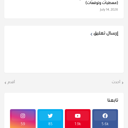
(معطيات وتوقعات)
July 14, 2026
إرسال تعليق
أحدث
أقدم
تابعنا
59
85
1.9k
5.6k