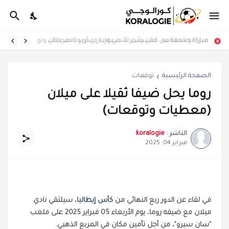
ميركاتو العمالقة.. أغلى وأبرز 10 صفقات في أوروبا حتى الآن
مباراة ضخمة بين مانشستر سيتي وريال مدريد (معطيات وتوقعات)
الصفحة الرئيسية
توقعات
روما يحل ضيفا ثقيلا على ميلان
(معطيات وتوقعات)
الناشر :
koralogie
فبراير 04, 2025
في لقاء عن الدور ربع النهائي من
كأس إيطاليا
، سيلتقي نادي
ميلان مع ضيفه روما، يوم الأربعاء 05 فبراير 2025 على ملعب
"سان سيرو"، من أجل تأمين مكان في المربع الذهبي.