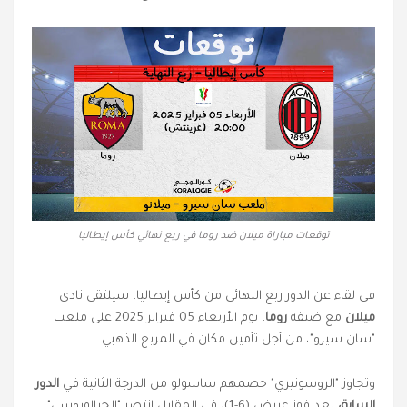
توقعات مباراة ميلان ضد روما في ربع نهائي كأس إيطاليا
في لقاء عن الدور ربع النهائي من كأس إيطاليا، سيلتقي نادي
ميلان
مع ضيفه
روما
، يوم الأربعاء 05 فبراير 2025 على ملعب
"سان سيرو"، من أجل تأمين مكان في المربع الذهبي.
وتجاوز "الروسونيري" خصمهم ساسولو من الدرجة الثانية في
الدور
السابق
بعد فوز عريض (6-1)، في المقابل انتصر "الجيالوروسي"