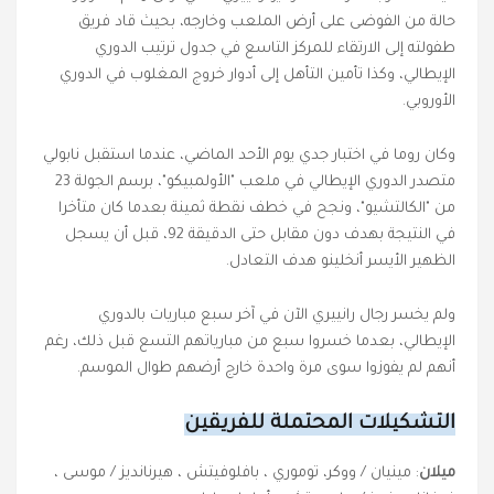
حالة من الفوضى على أرض الملعب وخارجه، بحيث قاد فريق
طفولته إلى الارتقاء للمركز التاسع في جدول ترتيب الدوري
الإيطالي، وكذا تأمين التأهل إلى أدوار خروج المغلوب في الدوري
الأوروبي.
وكان روما في اختبار جدي يوم الأحد الماضي، عندما استقبل نابولي
متصدر الدوري الإيطالي في ملعب "الأولمبيكو"، برسم الجولة 23
من "الكالتشيو"، ونجح في خطف نقطة ثمينة بعدما كان متأخرا
في النتيجة بهدف دون مقابل حتى الدقيقة 92، قبل أن يسجل
الظهير الأيسر أنخلينو هدف التعادل.
ولم يخسر رجال رانييري الآن في آخر سبع مباريات بالدوري
الإيطالي، بعدما خسروا سبع من مبارياتهم التسع قبل ذلك، رغم
أنهم لم يفوزوا سوى مرة واحدة خارج أرضهم طوال الموسم.
التشكيلات المحتملة للفريقين
ميلان
: مينيان / ووكر، توموري ، بافلوفيتش ، هيرنانديز / موسى ،