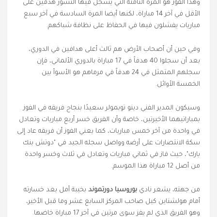
وهذا الفوز هو المرة الثامنة التي يسجل فيها النسور هدفين على
الأقل في آخر 14 مباراة، لكنها أيضا المرة السادسة في آخر سبع
مباريات يفشلون فيها في الحفاظ على نظافة شباكهم.
وفي حين أن أصحاب الأرض هم ثالث أعلى هدافين في الدوري،
بعد أن سجلوا 40 هدفاً في 17 مباراة بالدوري الألماني، فإن
سجلهم المتمثل في 24 هدفاً في مرماهم هو الأسوأ بين
الخمسة الأوائل.
وسيكون المدير الفني دينو توبمولر سعيدًا بنجاح فريقه في الفوز
بمباراتيهما الأخيرتين، خاصة وأن الفريق خسر أربع مباريات وتعادل
في واحدة من آخر خمس مباريات، كما يعني الفوز أن فريقه عاد إلى
سكة الانتصارات على أرضه وواصل سجله الجيد في "دوتش بنك
بارك"، حيث فاز في ثماني مباريات وتعادل في ثلاث وخسر واحدة
من أصل 12 مباراة هذا الموسم.
من جهته، يشعر نادي
بوروسيا دورتموند
بخيبة أمل بعد خسارته
أمام هولشتاين كيل صاحب المركز السابع عشر وما قبل الأخير،
وهو الفريق الذي لم يفز سوى مرتين في آخر 17 مباراة خاضها.