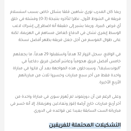
ربما كان المدرب نوري شاهين قلقا بشكل خاص بسبب استسلام
فريقه في الشوط الأول، نظرا لتأخره بنتيجة (3-0) وفشله في خلق
أي فرص كبيرة، وربما يشير إلى حقيقة أنه اضطر إلى إشراك لاعب
الوسط إيمري تشان في الدفاع كعامل مساهم في الهزيمة، لكنه
عانى طوال الموسم من أجل جعل فريقه يظهر أفضل نسخة.
في الواقع، سجل الزوار 32 هدفاً واستقبلوا 29 هدفاً، ما يجعلهم
خامس أفضل فريق هجومياً وعاشر أفضل فريق دفاعياً في
"البوندسليغا"، وسيدخلون هذه المواجهة بعد أن فازوا في مباراة
واحدة فقط من آخر سبع مباريات وخسروا ثلاث من مبارياتهم
الأربع الأخيرة.
وعلى الرغم من أن دورتموند لم يُهزم سوى في مباراة واحدة من
آخر أربع مباريات خارج أرضه (فوز وتعادلين وهزيمة)، إلا أنه خسر في
مبارياته الست السابقة بعيدا عن قواعده في الدوري.
التشكيلات المحتملة للفريقين