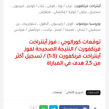
آينتراخت فرنكفورت
: تراب / توتا ، كوش ، ثيات / كولينز ، لارسون ،
سخيري ، براون / غوتزه / إيكيتيكي ، مرموش
بوروسيا دورتموند
: كوبل / رايرسون ، أنطون ، شلوتربيك ، بن
سبعيني / تشان ، نميشا / غيتنز ، براندت ، دورانفيل / غيراسي
توقعات كورالوجي : فوز آينتراخت
فرنكفورت
/
النتيجة الصحيحة لفوز
آينتراخت فرنكفورت (3-1) / تسجيل أكثر
من 2,5 هدف في المباراة
التسميات
الدوري الألماني
توقعات