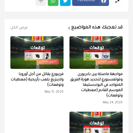
Facebook
قد تعجبك هذه المواضيع
عرض الكل
الدوري الألماني
الدوري الألماني
مواجهة فاصلة بين بادربورن
فريبورغ يقاتل من أجل أوروبا
وفولفسبورغ لتحديد هوية الفريق
ولايبزيغ يلعب بأريحية (معطيات
المتواجد في البوندسليغا
وتوقعات)
الموسم القادم (معطيات
May 15, 2026
وتوقعات)
May 24, 2026