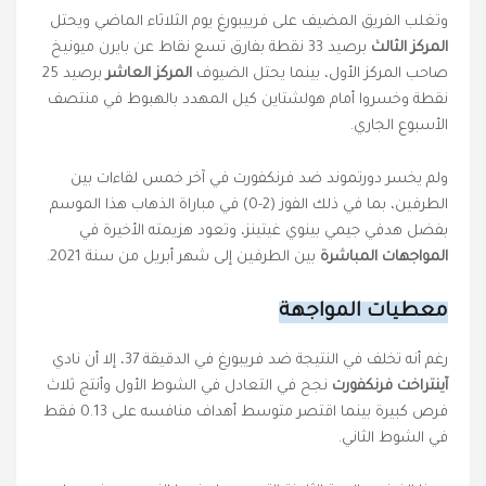
وتغلب الفريق المضيف على فرييبورغ يوم الثلاثاء الماضي ويحتل
المركز الثالث
برصيد 33 نقطة بفارق تسع نقاط عن بايرن ميونيخ
صاحب المركز الأول، بينما يحتل الضيوف
المركز العاشر
برصيد 25
نقطة وخسروا أمام هولشتاين كيل المهدد بالهبوط في منتصف
الأسبوع الجاري.
ولم يخسر دورتموند ضد فرنكفورت في آخر خمس لقاءات بين
الطرفين، بما في ذلك الفوز (2-0) في مباراة الذهاب هذا الموسم
بفضل هدفي جيمي بينوي غيتينز، وتعود هزيمته الأخيرة في
المواجهات المباشرة
بين الطرفين إلى شهر أبريل من سنة 2021.
معطيات المواجهة
رغم أنه تخلف في النتيجة ضد فريبورغ في الدقيقة 37، إلا أن نادي
آينتراخت فرنكفورت
نجح في التعادل في الشوط الأول وأنتج ثلاث
فرص كبيرة بينما اقتصر متوسط ​​أهداف منافسه على 0.13 فقط
في الشوط الثاني.