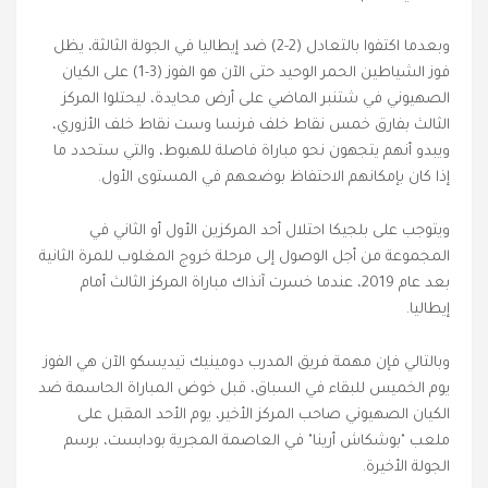
وبعدما اكتفوا بالتعادل (2-2) ضد إيطاليا في الجولة الثالثة، يظل
فوز الشياطين الحمر الوحيد حتى الآن هو الفوز (3-1) على الكيان
الصهيوني في شتنبر الماضي على أرض محايدة، ليحتلوا المركز
الثالث بفارق خمس نقاط خلف فرنسا وست نقاط خلف الأزوري،
ويبدو أنهم يتجهون نحو مباراة فاصلة للهبوط، والتي ستحدد ما
إذا كان بإمكانهم الاحتفاظ بوضعهم في المستوى الأول.
ويتوجب على بلجيكا احتلال أحد المركزين الأول أو الثاني في
المجموعة من أجل الوصول إلى مرحلة خروج المغلوب للمرة الثانية
بعد عام 2019، عندما خسرت آنذاك مباراة المركز الثالث أمام
إيطاليا.
وبالتالي فإن مهمة فريق المدرب دومينيك تيديسكو الآن هي الفوز
يوم الخميس للبقاء في السباق، قبل خوض المباراة الحاسمة ضد
الكيان الصهيوني صاحب المركز الأخير، يوم الأحد المقبل على
ملعب "بوشكاش أرينا" في العاصمة المجرية بودابست، برسم
الجولة الأخيرة.