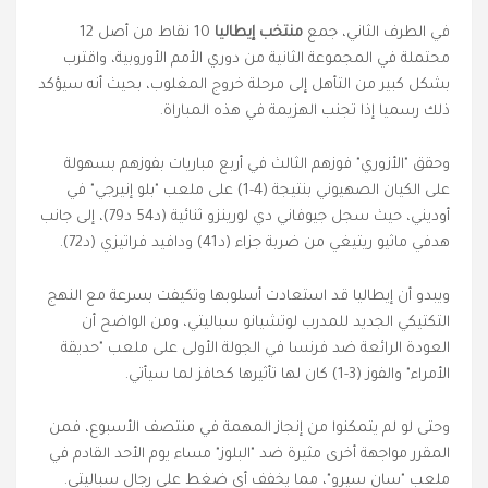
في الطرف الثاني، جمع
منتخب إيطاليا
10 نقاط من أصل 12
محتملة في المجموعة الثانية من دوري الأمم الأوروبية، واقترب
بشكل كبير من التأهل إلى مرحلة خروج المغلوب، بحيث أنه سيؤكد
ذلك رسميا إذا تجنب الهزيمة في هذه المباراة.
وحقق "الأزوري" فوزهم الثالث في أربع مباريات بفوزهم بسهولة
على الكيان الصهيوني بنتيجة (4-1) على ملعب "بلو إنيرجي" في
أوديني، حيث سجل جيوفاني دي لورينزو ثنائية (د54 د79)، إلى جانب
هدفي ماثيو ريتيغي من ضربة جزاء (د41) ودافيد فراتيزي (د72).
ويبدو أن إيطاليا قد استعادت أسلوبها وتكيفت بسرعة مع النهج
التكتيكي الجديد للمدرب لوتشيانو سباليتي، ومن الواضح أن
العودة الرائعة ضد فرنسا في الجولة الأولى على ملعب "حديقة
الأمراء" والفوز (3-1) كان لها تأثيرها كحافز لما سيأتي.
وحتى لو لم يتمكنوا من إنجاز المهمة في منتصف الأسبوع، فمن
المقرر مواجهة أخرى مثيرة ضد "البلوز" مساء يوم الأحد القادم في
ملعب "سان سيرو"، مما يخفف أي ضغط على رجال سباليتي.