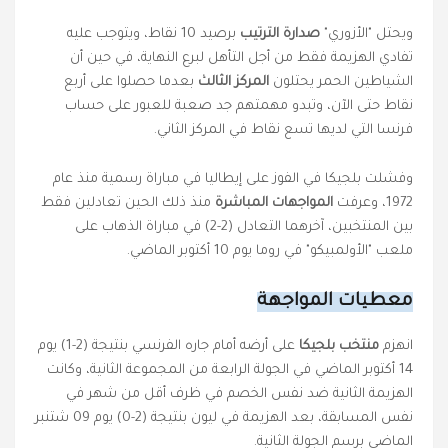
ويحتل "الأزوري"
صدارة الترتيب
برصيد 10 نقاط، ويتوجب عليه
تفادي الهزيمة فقط من أجل التأهل لبرع النهاية، في حين أن
الشياطين الحمر يحتلون
المركز الثالث
بعدما حصلوا على أربع
نقاط حتى الآن، وتبدو مهمتهم جد صعبة للعبور على حساب
فرنسا التي لديها تسع نقاط في المركز الثاني.
وفشلت بلجيكا في الفوز على إيطاليا في مباراة رسمية منذ عام
1972، وعرفت
المواجهات المباشرة
منذ ذلك الحين تعادلين فقط
بين المنتخبين، آخرهما التعادل (2-2) في مباراة الذهاب على
ملعب "الأولمبيكو" في روما يوم 10 أكتوبر الماضي.
معطيات المواجهة
انهزم
منتخب بلجيكا
على أرضه أمام جاره الفرنسي بنتيجة (2-1) يوم
14 أكتوبر الماضي في الجولة الرابعة من المجموعة الثانية، وكانت
الهزيمة الثانية ضد نفس الخصم في ظرف أقل من شهر في
نفس المسابقة، بعد الهزيمة في ليون بنتيجة (2-0) يوم 09 شتنبر
الماضي برسم الجولة الثانية.