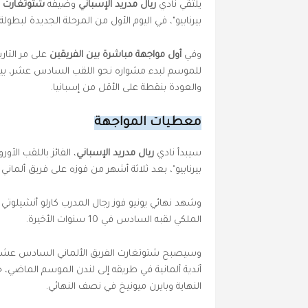
يلتقي نادي
ريال مدريد الإسباني
وضيفه
شتوتغارت ال
بيرنابيو"، في اليوم الأول من المرحلة الجديدة لبطولة
وفي
أول مواجهة مباشرة بين الفريقين
على مر التار
للموسم لبدء مشواره نحو اللقب السادس عشر، بين
والعودة بنقطة على الأقل من إسبانيا.
معطيات المواجهة
سيبدأ نادي
ريال مدريد الإسباني
بيرنابيو"، بعد ثلاثة أشهر من فوزه على فريق ألماني آ
الملكي لقبه السادس في 10 سنوات الأخيرة.
وسيصبح شتوتغارت الفريق الألماني السادس عشر الذ
أندية ألمانية في طريقه إلى لندن الموسم الماضي،
النهاية وبايرن ميونيخ في نصف النهائي.