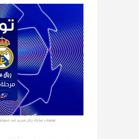
توقعات مباراة ريال مدريد ضد شتوتغار