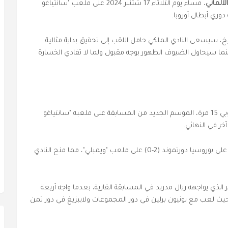
ألماني
، مساء يوم الثلاثاء 17 شتنبر 2024 على ملعب "سانتياغو
 دوري أبطال أوروبا.
يخ، سيسعى النادي الملكي حامل اللقب إلى تحقيق بداية مثالية
ما سيحاول الضيوف الظهور بوجه مقبول ولما لا تفادي الخسارة
، الفائز باللقب الأوروبي 15 مرة، الموسم الجديد من المسابقة على ملعبه "سانتياغو
خر في النهائي.
وشهد نهائي يونيو فوز رجال المدرب كارلو أنشيلوتي على بوروسيا دورتموند (2-0) على ملعب "ويمبلي"، مما منح النادي
ي يواجهه ريال مدريد في المسابقة القارية، بعدما واجه أربعة
 حيث لعب مع يونيون برلين في دور المجموعات ولايبزيغ في دور ثمن