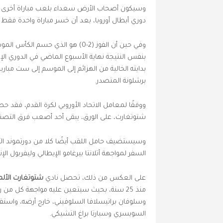
وسيكون أصحاب الأرض سعداء بلعب مباراة أخرى هن
دوري أبطال أوروبا، بعد أن خسر مباراة واحدة فقط من آخر 21 مباراة وفاز ف
وفي حين أن الفوز (2-0) هو الذي ح
بنفس النتيجة نهاية الأسبوع الماضي في الدوري الإ
بدايته الخالية من الهزائم إلى الموسم إلى ست مبا
برشلونة المتصدر.
ووفقًا لمعامل الاتحاد الأوروبي لكرة القدم، فقد ح
شتوتغارت، على الورق، يبقى أحد أصعب فرق التصني
وسيستضيف حامل اللقب أيضًا كلا من دورتموند الألم
السفر لمواجهة أتلانتا بيرغامو الإيطالي وليفربول ا
على العكس من ذلك، تحصل نادي
شتوتغارت الألم
منذ 25 سنة، بحيث سيتعين عليه مواجهة كل من 
وسلوفان براتيسلافا السلوفيني، خارج أرضه، واستقب
السويسري وسبارتا براغ التشيكي.