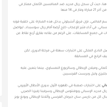
ا، حيث أن سجل ريال مدريد ضد المنافسين الألمان ممتاز في
ي 14 منها.
سم الكأس الموسم الماضي، فإن فريق أنشيلوتي يدخل هذه المباراة على خلفية فوزه
سباني، في أداء مثير للإعجاب خارج أرضه أمام ريال سوسيداد، ليواصل
ريات في جميع المسابقات، على الرغم من بقاءه بفارق أربع نقاط عن
صل النادي الملكي على اختبارات سهلة في مرحلة الدوري، لكن
ف الرابع في المسابقة.
اني وميلان الإيطالي وسالزبورغ النمساوي، بينما يتعين عليه
لإنجليزي وليل وبريست الفرنسيين.
اني
على اختبارات صعبة في ظهوره الأول بدوري الأبطال الأوروبي
ريال مدريد الإسباني ويوفنتوس الإيطالي وسرفينا زفيزدا الصربي
ال كل من باريس سان جيرمان الفرنسي وأتلانتا الإيطالي ويونغ بويز