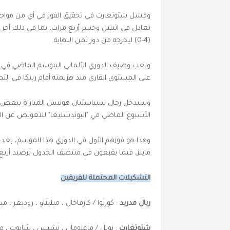
وفشل شتوتغارت في تحقيق الفوز في أي من مواجها
(4-0) ليخرجه من دور ثمن النهاية.
ولعب وصيف الدوري الألماني الموسم الماضي في الدو
على المستوى القاري منذ هزيمته أمام رييكا في التصفيا
الأسبوع الماضي في "البوندسليغا" للتعويض عن البد
وهذا هو فوزهم الأول في الدوري هذا الموسم، بعد خ
ماينز، فيما يقبعون في منتصف الجدول برصيد أربع 
التشكيلات المحتملة للفريقين
ريال مدريد
: كورتوا / كارفاخال ، ميليتاو ، روديغر 
شتوتغارت
: نوبل / فاغنومان ، تشيس ، شابوت ، ميتل