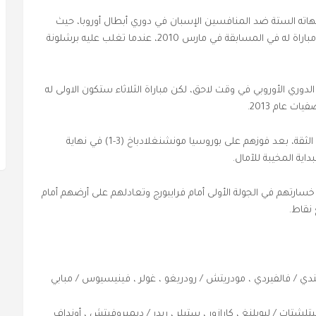
ته الستة ضد المنافسين الإسبان في دوري أبطال أوروبا، حيث
تعادل في اثنتين وخسر أربع مرات، بما في ذلك آخر مباراة له في المسابقة في مارس 2010، عندما تغلب عليه برشلونة
ري الأوروبي في وقت لاحق، لكن مباراة الثلاثاء ستكون الاولى له
ت عام 2013.
وسيدخل رجال سيباستيان هونيس المباراة ببعض الثقة، بعد فوزهم على بوروسيا مونشنغلادباخ (3-1) في نهاية
اية المخيبة للآمال.
سارتهم في الجولة الأولى أمام فرايبورج وتعادلهم على أرضهم أمام
نقاط.
، ميندي / فالفيردي ، مودريتش / رودريغو ، غولر ، فينيسيوس / مبابي
شتات / ليويلنغ ، كارازور ، ستيلر ، ريدر / ديميروفيتش ، أونداف