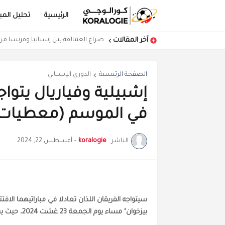
الرئيسية
تحليل المبا
آخر المقالات
كرواتيا تهزم المغرب في مباراة مفتوحة
صراع العمالقة بين إسبانيا وفرنسا م
الصفحة الرئيسية
الدوري الإسباني
إشبيلية وفياريال يتوا
في الموسم (معطيات 
الناشر :
koralogie
-
أغسطس 22, 2024
سيتواجه الفريقان اللذان تعادلا في مباراتيهما الاف
بيزخوان" مساء يوم الجمعة 23 غشت 2024، حيث يستضيف نادي إشبيلية خصمه فياريال في مباراة مثيرة للاهتمام.