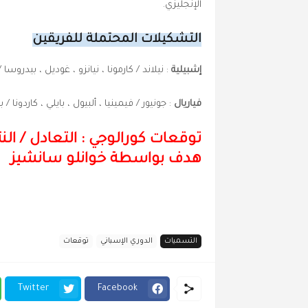
الإنجليزي.
التشكيلات المحتملة للفريقين
إشبيلية
: نيلاند / كارمونا ، نيانزو ، غوديل ، بيدرو
فياريال
: جونيور / فيمينيا ، ألبيول ، بايلي ، كاردونا / 
توقعات كورالوجي : التعادل
/
هدف بواسطة خوانلو سانشيز
التسميات
الدوري الإسباني
توقعات
Twitter
Facebook