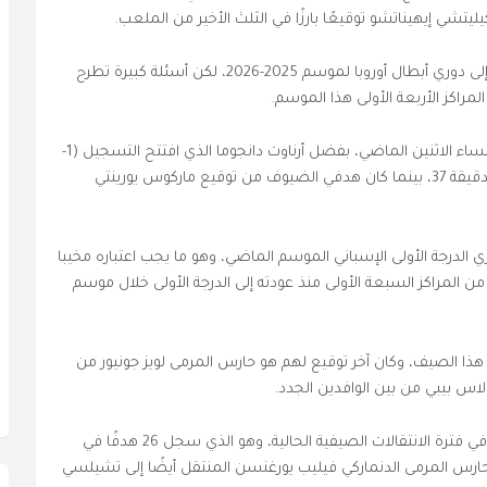
يتشي إيهيناتشو توقيعًا بارزًا في الثلث الأخير من الملعب.
وسيبحث فريق المدرب بيمينتا جاهدا لتأمين عودته إلى دوري أبطال أوروبا لموسم 2025-2026، لكن أسئلة كبيرة تطرح
لمراكز الأربعة الأولى هذا الموسم.
مرتين أمام أتلتيكو مدريد مساء الاثنين الماضي، بفضل أرناوت دانجوما الذي افتتح التسجيل (1-
0) في الدقيقة 18، ​​ثم كوكي بالخطأ في مرماه في الدقيقة 37، بينما كان هدفي الضيوف من توقيع ماركوس يورينتي
ي الدرجة الأولى الإسباني الموسم الماضي، وهو ما يجب اعتباره مخيبا
 من المراكز السبعة الأولى منذ عودته إلى الدرجة الأولى خلال موسم
ذا الصيف، وكان آخر توقيع لهم هو حارس المرمى لويز جونيور من
كولاس بيبي من بين الوافدين الجدد.
وكان المهاجم النرويجي سورلوث أكبر رحيل لفياريال في فترة الانتقالات الصيفية الحالية، وهو الذي سجل 26 هدفًا في
خلال موسم 2023-24، إلى جانب حارس المرمى الدنماركي فيليب يورغنسن المنتقل أيضًا إلى تشيلسي