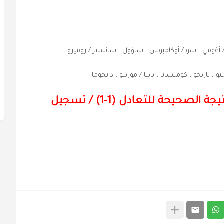
سا / أغومي ، سو / أوكامبوس ، ساؤول ، سانشيز / روميرو
بينو ، باريخو ، كوميسانا ، باينا / مورينو ، دانجوما
النتيجة الصحيحة للتعادل (1-1) / تسجيل