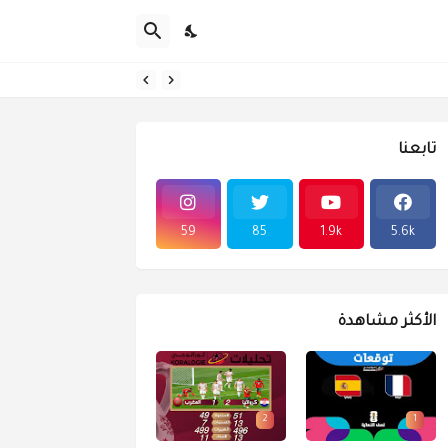
تابعنا
59
85
1.9k
5.6k
الأكثر مشاهدة
2
1