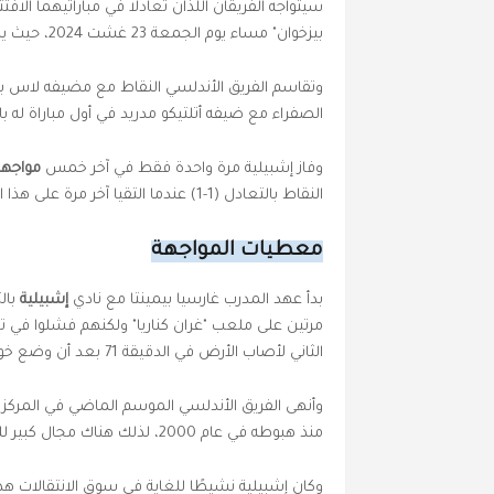
سيتواجه الفريقان اللذان تعادلا في مباراتيهما الا
بيزخوان" مساء يوم الجمعة 23 غشت 2024، حيث يستضيف نادي
وتقاسم الفريق الأندلسي النقاط مع مضيفه لاس بال
الصفراء مع ضيفه أتلتيكو مدريد في أول مباراة له ب
وفاز إشبيلية مرة واحدة فقط في آخر خمس
مواجها
النقاط بالتعادل (1-1) عندما التقيا آخر مرة على هذا الملعب برسم مباراة الذهاب في "الليغا" الوسم الماضي.
معطيات المواجهة
بدأ عهد المدرب غارسيا بيمينتا مع نادي
إشبيلية
مرتين على ملعب "غران كناريا" ولكنهم فشلوا في ت
الثاني لأصاب الأرض في الدقيقة 71 بعد أن وضع خوانلو سانشيز إشبيلية في المقدمة (2-1) بعد مرور ساعة من اللعب.
منذ هبوطه في عام 2000، لذلك هناك مجال كبير للتحسين هذا الموسم.
وكان إشبيلية نشيطًا للغاية في سوق الانتقالات 