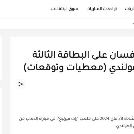
ريات
توقعات المباريات
سوق الإنتقالات
فسان على البطاقة الثالثة
هولندي (معطيات وتوقعات)
يواجه نادي ناك بريدا ضيفه إكسيلسيور، مساء يوم الثلاثاء 28 ماي 2024 على ملعب "رات فيرليغ"، في مباراة الذهاب من
الهولندي.