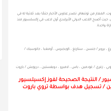
روت، المعار من توتنهام، تصدر عناوين الأخبار حتمًا بعد ثلاثية له في
، حيث أصبح اللاعب الدولي الأيرلندي أول لاعب في إكسلسيور منذ
رغ ، بروير / جنسن ، ستارنغ ، كويجبرس ، أومغبا ، جانوسيك /
وبي ، زغري / غودمين ، باس ، لامبرو ، دويفستين ، دريويش / باروت
يور
/
النتيجة الصحيحة لفوز إكسيلسيور