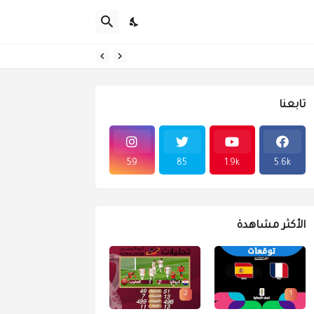
تابعنا
59
85
1.9k
5.6k
الأكثر مشاهدة
2
1