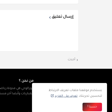
إرسال تعليق
أحدث
من نحن ؟
كورالوجي هي مدونة رياضي
يستخدم موقعنا ملفات تعريف الارتباط
المباريات وأيضا آخر مس
لتحسين تجربتك.
تعرف على المزيد
حسنا !