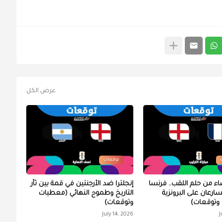
عرض الكل
توقعات
اء من حلم اللقب.. فرنسا
إنجلترا ضد الأرجنتين في قمة بين ثأر
تسارعان على البرونزية
التاريخ وطموح النهائي (معطيات
وتوقعات)
وتوقعات)
July 14, 2026
J