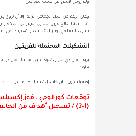
ولازاروس لامبرو في قائمة الهدافين.
وعلى الرغم من الأداء الجماعي الرائع، إلا أن تروي با
31 دقيقة لصالح فريق المدرب مارينوس ديجكهاوزن
ثيس دالينغا في نونبر 2021 يسجل "هاتريك" في مباراة واحدة.
التشكيلات المحتملة للفريقين
بريدا
: فان دي ميربل / لوكاسن ، مارتينا ، فان دن بي
هاوجين
إكسيلسيور
: فان جاسيل / بنيتا ، هورمانس ، اليعق
توقعات كورالوجي : فوز إكسيلس
(1-2) / تسجيل أهداف من الجانبين / تسجيل هدف بواسطة تروي باروت