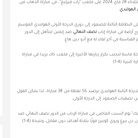
، مساء يوم الثلاثاء 28 ماي 2024 على ملعب "رات فيرليغ"، في مباراة الذهاب من
 الهولندي
.
 البطاقة الثالثة للصعود إلى دوري الدرجة الأولى الهولندي الموسم
رج أرضه في مباراة إياب
نصف النهائي
ضد إيمين ليتأهل إلى الدور
م القياسية في آخر لقاء له مع أدو دين هاغ.
سة لتجنب تكرار زيارتها الأخيرة إلى ملعب ناك بريدا في مباراة
المركز الثامن في موسم دوري الدرجة الثانية الهولندي برصيد 56 نقطة من 38 مباراة، لذا يمكن القول
من تصفيات الصعود إلى الدرجة الأولى.
ك" يوم السبت الماضي في مباراة الإياب من الدور نصف النهائي ضد
إيمين، حيث حققت أهداف سيغورد هاوجين ويان فان دن بيرغ وروي كويبرز فوزًا بثلاثة أهداف دون مقابل، ونتيجة (4-1)