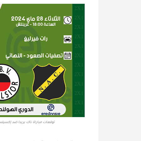
توقعات مباراة ناك بريدا ضد إكسيلس