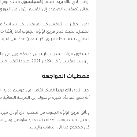
يواجه نادي
ناك بريدا
ضيفه
إكسيلسيور
نهائي تصفيات الصعود إلى القسم الأول من
الدوري
ومن المقرر أن يتنافس كلا الفريقين بكل شراسة على
المقبل، بحيث قدم فريق لؤلؤة الجنوب أداءً رائعًا خا
النهائي، بينما حطم فريق "كرالينغرز" عددًا من الأرقا
وستكون قوات المدرب مارينوس ديجكهاوزن في حاجة ما
"إيرست ديفيسي" في أكتوبر 2021، عندما تلقت خسارة كبيرة (4-1).
معطيات المواجهة
احتل نادي
ناك بريدا
أنه حقق مفاجأة كبيرة بوصوله إلى المرحلة النهائية 
وتألق فريق لؤلؤة الجنوب في ملعب "دي أودي ميردي
في مجموع مباراتي الذهاب والإياب.