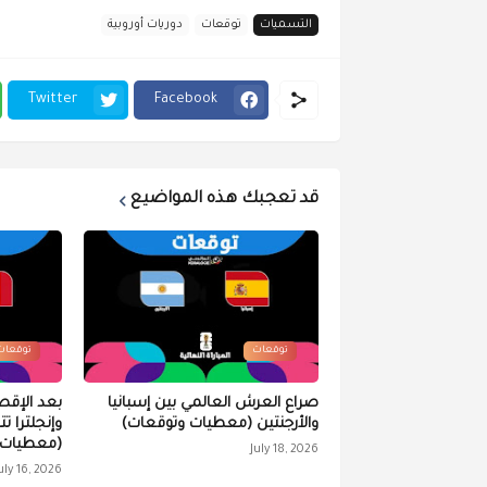
التسميات
توقعات
دوريات أوروبية
Twitter
Facebook
قد تعجبك هذه المواضيع
توقعات
توقعات
صراع العرش العالمي بين إسبانيا
بعد الإقص
والأرجنتين (معطيات وتوقعات)
وإنجلترا ت
(معطيات 
July 18, 2026
uly 16, 2026