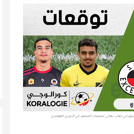
يور في ذهاب نهائي تصفيات الصعود في الدوري الهولندي