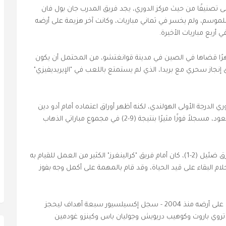
نى تصنيفًا من حيث مركز الدوري، يجد فريق المدرب جان بول فان
سم، ولم يخسر في ثماني مباريات، وكانت آخر هزيمة على أرضه
دة إلى ساحة كرة القدم الهولندية بعد 18 شهرًا قضاها في الصين في مدينة قوانغتشو، من المحتمل أن يكون
عد 180 دقيقة من تحقيق إنجاز سحري مع بريدا، الذي لم يستمتع باللعب في "الإيريديفيزي"
16 في دوري الدرجة الأولى الهولندي، لكنه أظهر أوراق اعتماده أمام أدو دين
هاغ الأسبوع الماضي في نصف نهائي تصفيات الصعود، مسجلاً فوزًا مثيرًا بنتيجة (9-2) في مجموع مباراتي الذهاب
وبعد فوزه بمباراة الذهاب على ملعب "بينغول" بفارق ضئيل (2-1)، كان أمام فريق "كرالينغرز" الكثير من العمل للقيام به
ام البقاء على قيد الحياة، وقد قام بالمهمة على أكمل وجه بفوز
ولأول مرة منذ أبريل 2014 - والمرة الأولى في مباراة على أرضه منذ 2004 - سجل إكسيلسيور سبعة أهداف ليحجز
تروي باروت وكوهيب دريويش وجوليان باس وكينزو غودمين