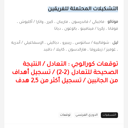
التشكيلات المحتملة للفريقين
موناكو
: ماجيكي / فاندرسون ، ماريبان ، كيرر ، واتارا / أكليوش ،
فوفانا ، زكريا / مينامينو ، بالوغون ، دياتا
ليل
: شوفالييه / سانتوس ، ريبيرو ، دياكيتي ، الإسماعيلي / أندريه
، غوميز / زيغروفا ، هارالدسون ، كابيلا / دافيد
توقعات كورالوجي : التعادل
/
النتيجة
الصحيحة للتعادل (
2
-2) / تسجيل أهداف
من الجانبين / تسجيل أكثر من 2,5 هدف
التسميات
الدوري الفرنسي
توقعات