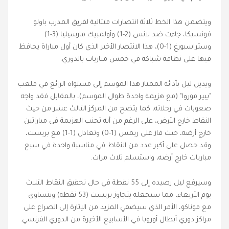
ويتضمن هذا الخط ثلاثة انتصارات متتالية لفريق المدرب باولو
فونسيكا، جاءت ضد لانس (2-1) وأولمبيك مارسيليا (3-1)
وستراسبورغ (1-0)، هذا الانتصار الأخير الذي كان أول مباراة يحافظ
فيها على نظافة شباكه في خمس مباريات بالدوري.
ويدين ليل بأدائه الممتاز هذا الموسم إلى مستواه الرائع في ملعب
"بيير موروا" (مع هزيمة واحدة طوال الموسم)، بالمقابل فقد واجه
صعوبات في رحلاته، كما يتضح من المركز الثالث عشر من حيث
النقاط خارج الأرض، على الرغم من أنه تجنب الهزيمة في مباراتين
خارج أرضه، حيث فاز على ريمس (1-0) وتعادل (1-1) مع بريست،
وقد حصل على أكبر عدد من النقاط في مناسبة واحدة في سبع
مباريات خارج أرضه، واستسلم ثلاث مرات.
وسيرفع ليل رصيده إلى 55 نقطة في حال تحقيق النقاط الثلاث
يوم الأربعاء، مما سيجعله يتجاوز بريست (53 نقطة) ويتساوى
مع موناكو، الأمر الذي سيضفي المزيد من الإثارة إلى الصراع على
مراكز دوري أبطال أوروبا في الأسابيع الأخيرة من الدوري الفرنسي.