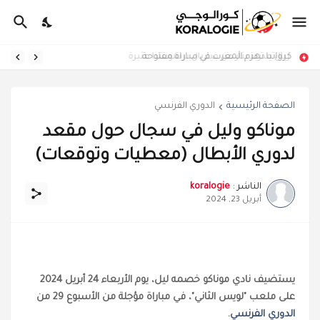
كرواتيا تهزم المغرب في مباراة مفتوحة
ريال مدريد يثأر من فياريال بريمونتادا مثيرة
الصفحة الرئيسية
الدوري الفرنسي
موناكو وليل في سجال حول مقعد
لدوري الأبطال (معطيات وتوقعات)
الناشر :
koralogie
أبريل 23, 2024
يستضيف نادي موناكو خصمه ليل، يوم الأربعاء 24 أبريل 2024
على ملعب "لويس الثاني"، في مباراة مؤجلة من الأسبوع 29 من
الدوري الفرنسي
.