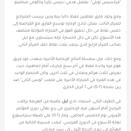
"فرانسيس لوبلي"، بفضل هدفي دينيس زكريا وتاكومي مينامينو.
ومع وجود فارق نقطتين فقط حاليا بينه وبين بريست المتراجع
للمركز الثالث، يمكن لنادي الإمارة توسيع الفارق مع القراصنة إلى
خمس نقاط في حال تحقيق الفوز في المباراة المؤجلة منتصف
هذا الأسبوع، لكن في حال الخسارة فإنه سيتساوى مع ليل
صاحب المركز الرابع الذي يبتعد بثلاث نقاط خلف المركز الثاني.
ومع ذلك، فإن سلسلة النتائج الإيجابية الأخيرة شهدت فوز فريق
هوتر مرة واحدة فقط في آخر سبع مباريات أمام جماهيره، حيث
تعرض لثلاث هزائم وتعادل في ثلاث أخرى، وكان الانتصار الوحيد
في هذه الفترة في المباراة الأخيرة على ملعب "لويس الثاني" ضد
رين بنتيجة (1-0) في 7 أبريل الجاري.
في الطرف الثاني، استعاد نادي
ليل
عافيته من الهزيمة بركلات
الترجيح أمام أستون فيلا الإنجليزي في ربع نهائي دوري المؤتمر
الأوروبي يوم الخميس الماضي، وفاز (1-0) على ضيفه ستراسبورغ
نهاية الأسبوع في الدوري الفرنسي، ليمدد مسيرته الخالية من
الهزائم في دوري الدرجة الأولى إلى ست مباريات.