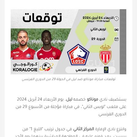
توقعات مباراة موناكو ضد ليل في الجولة 29 من الدوري الفرنسي
يستضيف نادي
موناكو
خصمه
ليل
، يوم الأربعاء 24 أبريل 2024
على ملعب "لويس الثاني"، في مباراة مؤجلة من الأسبوع 29 من
الدوري الفرنسي.
وانتزع نادي الإمارة
المركز الثاني
في جدول ترتيب "الليغ 1" من
بريست، بعد فوزه عليه في المواجهة المباشرة بينهما يوم الأحد