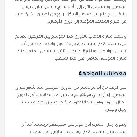
الماضي، وسيسعى الآن إلى تأخير تتويج باريس سان جيرمان
باللقب مع منع ليل صاحب
المركز الرابع
من تضييق الخناق عليه
في صراع المقاعد المؤهلة إلى دوري الأبطال.
وانتهت مباراة الذهاب بالدوري هذا الموسم بين الفريقين لصالح
ليل بنتيجة (2-0)، بينما حقق موناكو فوزا واحدة فقط في آخر
خمس
مواجهات مباشرة
، وانتهت اثنتين بالتعادل، بما في ذلك
مباراة الموسم الماضي على هذا الملعب.
معطيات المواجهة
على الرغم من أنه لم يخسر في الدوري الفرنسي منذ شهر فبراير
الماضي، إلا أن نادي
موناكو
لم يضمن بعد بطاقة التأهل لدوري
أبطال أوروبا، وهذا نتيجة لوجود عدة منافسين، خاصة بريست
وليل ونيس.
وتفوق رجال المدرب أدي هوتر على مضيفهم بريست، أحد أبرز
المنافسين، بنتيجة (2-0) يوم الأحد الماضي على ملعب