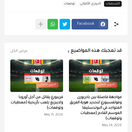
التسميات
الدوري الألماني
توقعات
Facebook
قد تعجبك هذه المواضيع
عرض الكل
الدوري الألماني
الدوري الألماني
مواجهة فاصلة بين بادربورن
فريبورغ يقاتل من أجل أوروبا
وفولفسبورغ لتحديد هوية الفريق
ولايبزيغ يلعب بأريحية (معطيات
المتواجد في البوندسليغا
وتوقعات)
الموسم القادم (معطيات
May 15, 2026
وتوقعات)
May 24, 2026