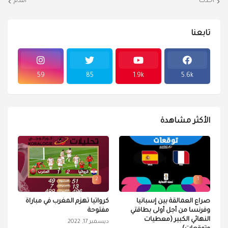
أحدث
أقدم
تابعنا
59
85
1.9k
5.6k
الأكثر مشاهدة
2
1
صراع العمالقة بين إسبانيا
كرواتيا تهزم المغرب في مباراة
وفرنسا من أجل أولى بطاقتي
مفتوحة
النهائي الكبير (معطيات
ديسمبر 17, 2022