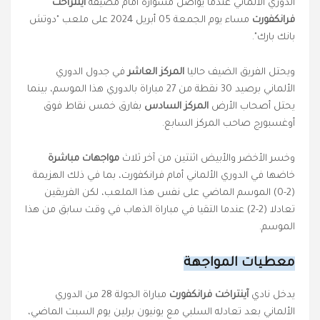
الدوري الألماني عندما يواصل مشواره أمام مضيفه
آينتراخت
فرانكفورت
مساء يوم الجمعة 05 أبريل 2024 على ملعب "دوتش
بانك بارك".
ويحتل الفريق الضيف حاليا
المركز العاشر
في جدول الدوري
الألماني برصيد 30 نقطة من 27 مباراة بالدوري هذا الموسم، بينما
يحتل أصحاب الأرض
المركز السادس
بفارق خمس نقاط فوق
أوغسبورج صاحب المركز السابع.
وخسر الأخضر والأبيض اثنتين من آخر ثلاث
مواجهات مباشرة
خاضها في الدوري الألماني أمام فرانكفورت، بما في ذلك الهزيمة
(2-0) الموسم الماضي على نفس هذا الملعب، لكن الفريقين
تعادلا (2-2) عندما التقيا في مباراة الذهاب في وقت سابق من هذا
الموسم.
معطيات المواجهة
يدخل نادي
آينتراخت فرانكفورت
مباراة الجولة 28 من الدوري
الألماني بعد تعادله السلبي مع يونيون برلين يوم السبت الماضي،