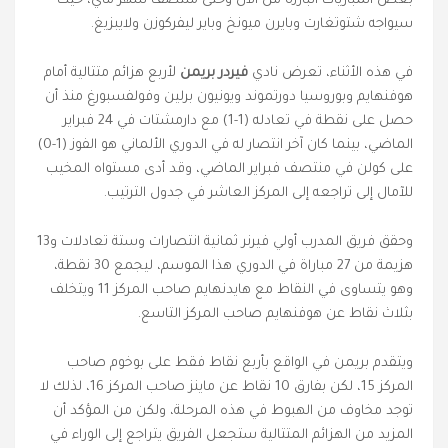
بعض المباريات البارزة من الآن وحتى منتصف شهر ماي، حيث
سيواجه شتوتغارت وبايرن ميونخ وباير ليفركوزن ولايبزيغ.
في هذه الأثناء، تعرض نادي
فيردر بريمن
لأربع هزائم متتالية أمام
هوفنهايم وبوروسيا دورتموند ويونيون برلين وفولفسبورغ منذ أن
حصل على نقطة في تعادله (1-1) مع دارمشتات في 24 فبراير
الماضي، بينما كان آخر انتصار له في الدوري الألماني هو الفوز (1-0)
على كولن في منتصف فبراير الماضي، وقد أدى مستواه المخيب
للآمال إلى تراجعه إلى المركز العاشر في جدول الترتيب.
وحقق فريق المدرب أولي فيرنر ثمانية انتصارات وستة تعادلات و13
هزيمة من 27 مباراة في الدوري هذا الموسم، ليجمع 30 نقطة،
وهو يتساوى في النقاط مع هايدنهايم صاحب المركز 11 ويتخلف
بثلاث نقاط عن هوفنهايم صاحب المركز التاسع.
ويتقدم بريمن في الواقع بأربع نقاط فقط على بوخوم صاحب
المركز 15، لكن بفارق 10 نقاط عن ماينز صاحب المركز 16، لذلك لا
توجد مخاوف من الهبوط في هذه المرحلة، ولكن من المؤكد أن
المزيد من الهزائم المتتالية ستجعل الفريق يتراجع إلى الوراء في