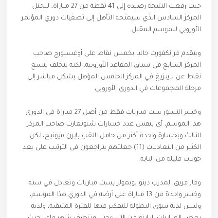
حيث رفعت النتيجة رصيده إلى 41 نقطة من 27 مباراة، ليحتل
المركز السادس الذي سيمنحه التأهل إلى تصفيات دوري المؤتمر
الأوروبي للموسم المقبل.
ويتقدم فرانكفورت حاليا بخمس نقاط على أوغسبورج صاحب
المركز السابع في سباق المقاعد الأوروبية، لكنه يتخلف بتسع
نقاط عن لايبزيغ في المركز الخامس المؤهل بشكل مباشر إلى
مرحلة المجموعات في الدوري الأوروبي.
وخسر النسور ست مباريات فقط من أصل 27 مباراة في الدوري
هذا الموسم، أي بنفس عدد خسارات شتوتغارت صاحب المركز
الثالث وبخسارة واحدة أكثر من حامل اللقب بايرن ميونيخ، لكن
الكثير من التعادلات (11) جعلتهم يتراجعون في الترتيب على بعد
جولات قليلة من الناية.
وفاز فريق المدرب دينو توبمولر بست مباريات وتعادل في ستة
وخسر واحدة من 13 مباراة على أرضه في الدوري هذا الموسم،
وليس لديه سوى البطولة للتفكير فيها للفترة المتبقية، ولديه