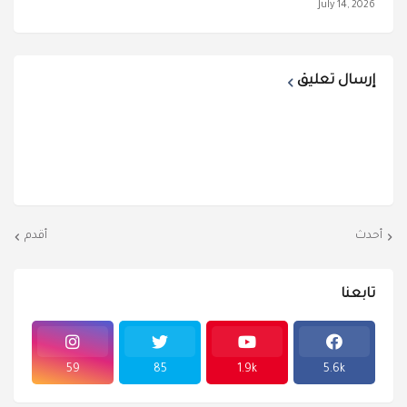
July 14, 2026
إرسال تعليق
أحدث
أقدم
تابعنا
59
85
1.9k
5.6k