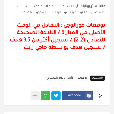
مانشستر يونايتد
: أونانا / دالوت ، كامبوالا ، ماغواير ، بيساكا /
كاسيميرو ، ماينو / غارناتشو ، فرنانديز ، راشفورد / هويلوند
توقعات كورالوجي : التعادل في الوقت
الأصلي من المباراة
/
النتيجة الصحيحة
للتعادل (
2
-
2
) / تسجيل أكثر من 3,5 هدف
/ تسجيل هدف بواسطة حاجي رايت
التسميات
توقعات
كأس الاتحاد الإنجليزي
Facebook