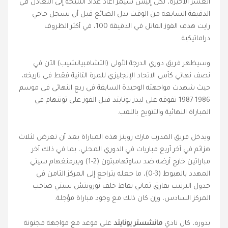
العشر الأخيرة، لكن إليس سيمز أعاد عداد النتيجة إلى التعادل في
الدقيقة السابعة من الوقت بدل الضائع قبل أن يسجل حاجي
رايت هدف الفوز القاتل في الدقيقة 100، في أكثر الظروف
دراماتيكية.
وسيظهر فريق دوري الدرجة الأولى (التشامبيانشيب) الآن في
نصف نهائي كأس الاتحاد الإنجليزي للمرة الثانية فقط في تاريخه،
حيث شهدت مواجهته الوحيدة السابقة في ربع النهائي في موسم
1986-1987 تفوقه على ليدز يونايتد قبل الفوز على توتنهام في
المباراة النهائية والتتويج باللقب.
ويدخل فريق المدرب مارك روبنز هذه المباراة بعد أن تعرض لثلاث
هزائم في آخر أربع مباريات في الدوري المحلي، بما في ذلك آخر
مباراتين خارج أرضه ضد ساوثهامبتون (2-1) وبيرمنغهام سيتي
المهدد بالهبوط (3-0)، ما جعله يتراجع إلى المركز الثامن في
جدول الترتيب بفارق ثماني نقاط خلف نورويتش سيتي صاحب
المركز السادس، وإن كان ذلك مع وجود مباراة مؤجلة.
بدوره، كان نادي
مانشستر يونايتد
على موعد مع مواجهة مجنونة