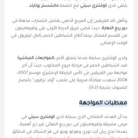
يلتقي نادي
كوفنتري سيتي
مع خصمه
مانشستر يونايتد
.
وتأهل كلا الفريقين إلى المربع الذهبي بفضل انتصارات مذهلة في
دور ربع النهاية
، حيث قضى فريق الدرجة الأولى على ولفرهامبتون
من القسم الممتاز، بينما أطاح الشياطين الحمر بآمال ليفربول في
الوقت الإضافي.
ولدى كوفنتري سابقة عندما يتعلق الأمر ب
المواجهات المباشرة
ضد الشياطين الحمر في مرحلة خروج المغلوب، حيث أن آخر
مواجهة بين الفريقين في كأس الرابطة الإنجليزي موسم 2007-
2008 شهدت مفاجأة مدوية على ملعب "أولد ترافورد" بانتصار
للضيوف بنتيجة (2-0).
معطيات المواجهة
بدا أن الهدف الافتتاحي الذي سجله نادي
كوفنتري سيتي
في
مرمى مضيفه ولفرهامبتون في دور ربع النهائي غير ذي أهمية،
بعدما نجح ريان آيت نوري وهوغو بوينو في هز الشباك في الدقائق