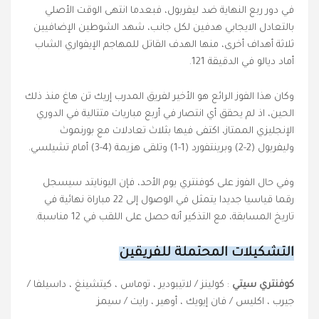
في دور ربع النهاية ضد ليفربول، فبعدما انتهى الوقت الأصلي
بالتعادل الايجابي هدفين لكل جانب، شهد الشوطين الإضافيين
ثلاثة أهداف أخرى، منها الهدف القاتل للمهاجم الإيفواري الشاب
أماد ديالو في الدقيقة 121.
وكان هذا الفوز الرائع هو الأخير لفريق المدرب إريك تن هاغ منذ ذلك
الحين، اذ لم يحقق أي انتصار في أربع مباريات متتالية في الدوري
الإنجليزي الممتاز، اكتفى فيها بثلاث تعادلات مع بورنموث
وليفربول (2-2) وبرينتفورد (1-1) وتلقى هزيمة (4-3) أمام تشيلسي.
وفي حال الفوز على كوفنتري يوم الأحد، فإن اليونايتد سيسجل
رقما قياسيا جديدا يتمثل في الوصول إلى 22 مباراة نهائية في
تاريخ المسابقة، مع التذكير أنه حصل على اللقب في 12 مناسبة.
التشكيلات المحتملة للفريقين
كوفنتري سيتي
: كولينز / لاتيبودير ، توماس ، كيتشينغ ، داسيلفا /
جيرب ، اكليس / فان إيويك ، أوهير ، رايت / سيمز