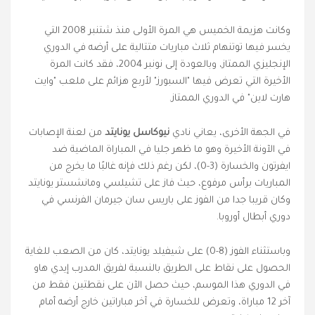
وكانت هزيمة الخميس هي المرة الأولى منذ شتنبر 2008 التي
يخسر فيها توتنهام ثلاث مباريات متتالية على أرضه في الدوري
الإنجليزي الممتاز، وبالعودة إلى نونبر 2004، فقد كانت المرة
الأخيرة التي تعرض فيها "السبورز" لأربع هزائم على ملعب "وايت
هارت لاين" في الدوري الممتاز.
في الجهة الأخرى، يعاني نادي
نيوكاسل يونايتد
من لعنة الإصابات
في الآونة الأخيرة وهو ما ظهر جليا في المباراة الماضية ضد
ايفرتون والخسارة (3-0)، لكن رغم ذلك فإنه غالبًا ما يخرج من
المباريات برأس مرفوع، حيث فاز على تشيلسي ومانشستر يونايتد
وكان قريبا جدا من الفوز على باريس سان جيرمان الفرنسي في
دوري أبطال أوروبا.
وباستثناء الفوز (8-0) على شيفيلد يونايتد، كان من الصعب للغاية
الحصول على نقاط على الطريق بالنسبة لفريق المدرب إيدي هاو
في الدوري هذا الموسم، حيث حصل الآن على نقطتين فقط من
آخر 12 مباراة، وتعرض للخسارة في آخر مباراتين خارج أرضه أمام