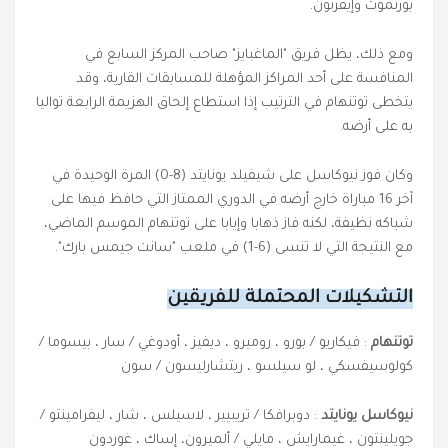
بورنموث وإيفرتون.
ومع ذلك، يظل فريق "الماغبايز" صاحب المركز السابع في
المنافسة على أحد المراكز المؤهلة للمسابقات القارية، وقد
يتخطى توتنهام في الترتيب إذا استطاع إلحاق الهزيمة الرابعة تواليا
به على أرضه.
وكان فوز نيوكاسل على شيفيلد يونايتد (8-0) المرة الوحيدة في
آخر 16 مباراة خارج أرضه في الدوري الممتاز التي حافظ فيها على
شباكه نظيفة، لكنه فاز ذهابا وإيابا على توتنهام الموسم الماضي،
مع النتيجة التي لا تنسى (6-1) في ملعب "سانت جيمس بارك".
التشكيلات المحتملة للفريقين
توتنهام
: فيكاريو
/
بورو ، روميرو ، ديفيز ، أودوغي
/
سار ، بيسوما
/
كولوسيفسكي ، لو سيلسو ، ريتشارليسون
/
سون
نيوكاسل يونايتد
: دوبرافكا
/
تريبيير ، لاسيلس ، شار ، ليفرامينتو
/
جويلينتون ، غيمارايش ، مايلي
/
ألميرون، إساك ، غوردون