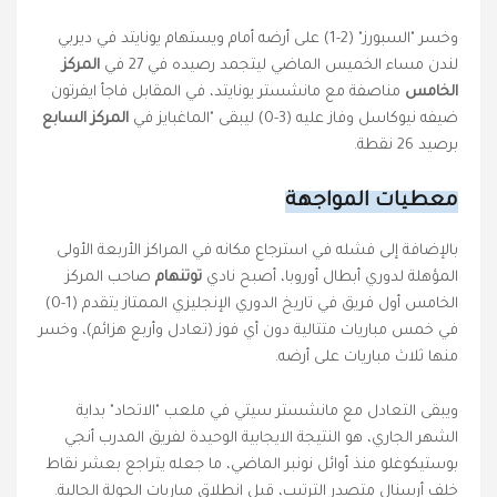
وخسر "السبورز" (2-1) على أرضه أمام ويستهام يونايتد في ديربي
لندن مساء الخميس الماضي ليتجمد رصيده في 27 في
المركز
الخامس
مناصفة مع مانشستر يونايتد، في المقابل فاجأ ايفرتون
ضيفه نيوكاسل وفاز عليه (3-0) ليبقى "الماغبايز في
المركز السابع
برصيد 26 نقطة.
معطيات المواجهة
بالإضافة إلى فشله في استرجاع مكانه في المراكز الأربعة الأولى
المؤهلة لدوري أبطال أوروبا، أصبح نادي
توتنهام
صاحب المركز
الخامس أول فريق في تاريخ الدوري الإنجليزي الممتاز يتقدم (1-0)
في خمس مباريات متتالية دون أي فوز (تعادل وأربع هزائم)، وخسر
منها ثلاث مباريات على أرضه.
ويبقى التعادل مع مانشستر سيتي في ملعب "الاتحاد" بداية
الشهر الجاري، هو النتيجة الايجابية الوحيدة لفريق المدرب أنجي
بوستيكوغلو منذ أوائل نونبر الماضي، ما جعله يتراجع بعشر نقاط
خلف أرسنال متصدر الترتيب، قبل انطلاق مباريات الجولة الحالية.