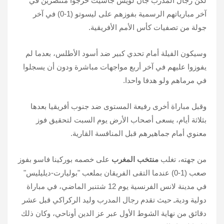
لكن رجال المدرب جان لويس جاسيت خرجوا منتصرين في
آخر مبارياتهم الرسمية بفوزهم على ليسوتو (1-0) في آخر
جولة من تصفيات كأس الأمم الأفريقية.
وسيكون الفيلة أمام تحدي كبير ضد أسود الأطلس، بعدما لم
يفوزوا عليهم في آخر أربع مواجهات مباشرة ودون أن يسجلوا
في مرماهم ولو هدفا واحدا.
وقبل مباراة أخرى رفيعة المستوى ضد جنوب أفريقيا بعدها
بثلاثة أيام، يسعى أصحاب الأرض يوم السبت لتحقيق فوز
معنوي أمام جماهيرهم قبل المنافسة القارية.
من جهته، تغلب
منتخب المغرب
على خصمه بوركينا فاسو بفوز
صعب (1-0) عندما التقى الفريقان بملعب "بوليارت-ديليليس"
في مدينة لانس الفرنسية يوم 12 شتنبر الماضي، في مباراة
دولية وديةـ حيث تقدم رجال المدرب وليد الركراكي قبل عشر
دقائق من نهاية الشوط الأول عبر عز الدين أوناحي، وكان ذلك