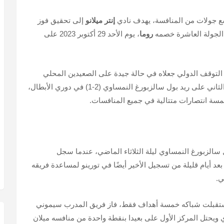
ع جولات من المنافسة، يهدف نادي
إنتر ميلانو
إلى تحقيق فوز
الجولة العاشرة خصمه
روما
، يوم الأحد 29 أكتوبر 2023 على
 التوقف الدولي جعلاه في حالة جيدة على الصعيدين المحلي
والأوروبي، الأول في الدوري على تورينو (3-0)، والثاني على ريد بول سالزبورغ النمساوي (2-1) في دوري الأبطال،
مسة انتصارات متتالية في جميع المنافسات.
سالزبورغ النمساوي ليلة الثلاثاء الماضي، عندما سجل
 أيام قليلة من تسجيل الأخير أيضًا في تورينو لمساعدة فريقه
ي.
 للإعجاب حيث سجل 24 هدفًا واستقبلت شباكه خمسة أهداف فقط، فاز فريق المدرب سيموني
ي ويحتل المركز الأول على بعيدا بنقطة واحدة من منافسه ميلان