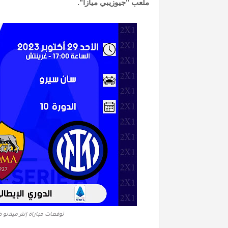
ملعب "جيوزيبي ميازا".
توقعات مباراة إنتر ميلانو