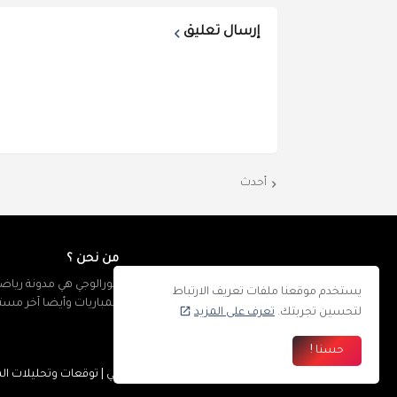
إرسال تعليق
أحدث
من نحن ؟
كورالوجي هي مدونة رياضي
يستخدم موقعنا ملفات تعريف الارتباط
المباريات وأيضا آخر مس
لتحسين تجربتك.
تعرف على المزيد
حسنا !
جميع الحقوق محفوظة ©
كورالوجي | توقعات وتحليلات المب