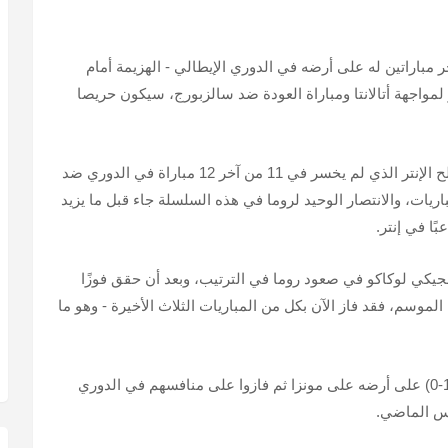
 مباراتين له على أرضه في الدوري الإيطالي - الهزيمة أمام
 لمواجهة أتالانتا ومباراة العودة ضد سالزبورج، سيكون حريصا
لصالح الإنتر الذي لم يخسر في 11 من آخر 12 مباراة في الدوري ضد
يات، والانتصار الوحيد لروما في هذه السلسلة جاء قبل ما يزيد
بًا في إنتر.
جيكي لوكاكو في صعود روما في الترتيب، وبعد أن حقق فوزًا
موسم، فقد فاز الآن بكل من المباريات الثلاث الأخيرة - وهو ما
وفي الآونة الأخيرة، حقق "الجيالوروسي" الفوز (1-0) على أرضه على مونزا ثم فازوا على منافسهم في الدوري