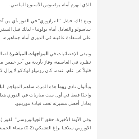
الذي انهزم أمام يوفنتوس الأسبوع الماضي.
ومع ذلك، فشل "النيرازوري" في الفوز بأي من آخر
ساسولو والتعادل أمام بولونيا - لذلك قبل السفر
على استعادة عافيته في الدوري أمام جماهيره.
وتبقى الإحصائيات في
المواجهات المباشرة
نظيره في العاصمة، وفاز بأربعة من آخر خمس مبار
قليلاً عن عام، عندما كان روميلو لوكاكو لا يزال لاع
وبألوان نادي
روما
هذه المرة، ساهم المهاجم البل
واحدًا فقط في أول ست مباريات في الدوري هذا ال
يعادل أفضل مسيرته تحت قيادة مورينيو.
الأوروبي سلافيا براغ التشيكي (2-0) مساء الخميس الماضي.