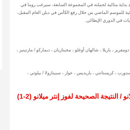
د بداية مثالية لحملته في المجموعة السابعة، سيرغب روما في
ائية للموسم الماضي من خلال رفع الكأس في دبلن العام المقبل،
يات في الدوري الإيطالي.
ومفريز ، باريلا ، شالهان أوغلو ، مخيتاريان ، ديماركو
/
مارتينيز ،
ورب ، كريستانتي ، باريديس ، عوار ، سبينازولا
/
بيلوتي ،
انو
/
النتيجة الصحيحة لفوز إنتر ميلانو (2-1)