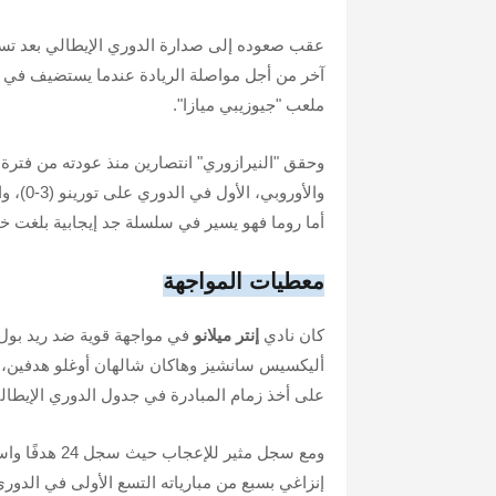
عقب صعوده إلى صدارة الدوري الإيطالي بعد تس
آخر من أجل مواصلة الريادة عندما يستضيف في 
ملعب "جيوزيبي ميازا".
وحقق "النيرازوري" انتصارين منذ عودته من فترة
أما روما فهو يسير في سلسلة جد إيجابية بلغت خ
معطيات المواجهة
كان نادي
إنتر ميلانو
في مواجهة قوية ضد ريد بول 
أليكسيس سانشيز وهاكان شالهان أوغلو هدفين، بعد
على أخذ زمام المبادرة في جدول الدوري الإيطال
ومع سجل مثير
إنزاغي بسبع من مبارياته التسع الأولى في الدور