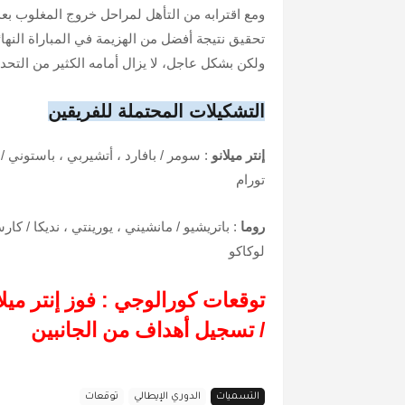
ومع اقترابه من التأهل لمراحل خروج المغلوب بع
تحقيق نتيجة أفضل من الهزيمة في المباراة النه
ولكن بشكل عاجل، لا يزال أمامه الكثير من التحد
التشكيلات المحتملة للفريقين
إنتر ميلانو
: سومر
/
بافارد ، أتشيربي ، باستوني
/
د
تورام
روما
: باتريشيو
/
مانشيني ، يورينتي ، نديكا
/
كارسد
لوكاكو
توقعات كورالوجي : فوز إنتر ميل
/
تسجيل أهداف من الجانبين
التسميات
الدوري الإيطالي
توقعات