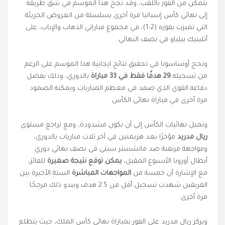
يتمكن من الفوز باللقب، وقد نجح هذا الموسم في شق طريقه
إلى نهائي كأس إسبانيا مرة أخرى بسلسلة من العروض الجريئة
التي تميزت بفوزه (2-1)، في مجموع مباراتي الذهاب والإياب، على
أتليتيك بيلباو في نصف النهائي.
ونجح أوساسونا في تحقيق نتائج ايجابية هذا الموسم على الرغم
من تسجيله
29 هدفًا فقط في 33 مباراة
بالدوري، وذلك بفضل
دفاعه القوي الذي صمد في معظم المباريات ويمكنه الصمود
مرة أخرى في مباراة نهائي الكأس.
وتميل نهائيات الكأس إلى أن تكون مشدودة، ومع تراجع مستوى
ريال مدريد
مؤخرًا بعد هزيمتين في آخر ثلاث مباريات بالدوري،
ومواجهة مرتقبة ضد مانشستر سيتي في نصف نهائي دوري
أبطال أوروبا الأسبوع المقبل،
يمكن توقع نتيجة صغيرة
للفائز،
مع الإشارة أن خمسة من
المواجهات المباشرة
الستة الأخيرة بين
الفريقين شهدت تسجيل أقل من 2.5 هدف ويبدو ذلك مرجحًا
مرة أخرى.
ويركز ريال مدريد على الفور بمباراة نهائي كأس الملك، حيث يتطلع