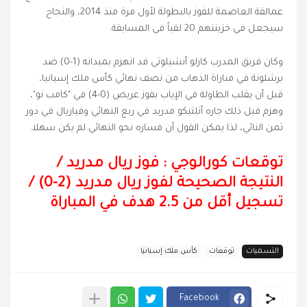
عمالقة العاصمة للفوز بالبطولة لأول مرة منذ 2014، والنجاح
سيجعل في خزينتهم 20 لقباً في المسابقة.
وكان فريق المدرب كارلو أنشيلوتي قد انهزم بميدانه (1-0) ضد
برشلونة في مباراة الذهاب من نصف نهائي كأس ملك إسبانيا،
قبل أن يقلب الطاولة في الإياب بفوز عريض (0-4) في "كامب نو"،
وهزم قبل ذلك جاره أتلتيكو مدريد في ربع النهائي وفياريال في دور
ثمن النائي، لذا يمكن القول أن مساره نحو النهائي لم يكن سهلا.
توقعات كورالوجي : فوز ريال مدريد
/
النتيجة الصحيحة لفوز ريال مدريد (2-0)
/
تسجيل أقل من 2.5 هدف في المباراة
التسميات
توقعات
كأس ملك إسبانيا
Facebook