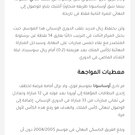
بينما شق أوساسونا طريقه متجاوزًا أتلتيك بلباو للوصول إلى
النهائي للمرة الثانية فقط في تاريخه.
ولن يحتفظ ريال مدريد بلقب الدوري الإسباني هذا الموسم، حيث
يحتل المركز الثالث في الترتيب حاليًا بفارق 14 نقطة عن برشلونة
المتصدر مع بقاء خمس مباريات على النهاية، وسيدخل المباراة
النهائية لكأس الملك بعد هزيمته (2-0) أمام ريال سوسيداد ليلة
الثلاثاء الماضي في الدوري.
معطيات المواجهة
مر نادي
أوساسونا
بموسم قوي، ولا يزال أمامه فرصة لخطف
إحدى البطاقات المؤهلة إلى أوروبا بعد فوزه في 12 مباراة وتعادل
في ثماني مباريات من 33 مباراة في الدوري الإسباني، إضافة إلى
الوصول لنهائي كأس الملك، والهدف هو رفع هذه الكأس لأول
مرة.
وبلغ الفريق الباسكي النهائي في موسم 2004/2005 دون أن