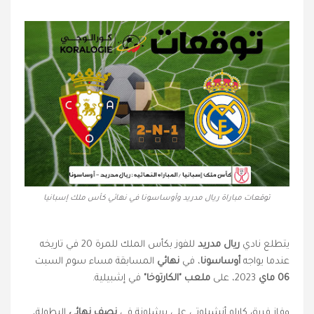
توقعات مباراة ريال مدريد وأوساسونا في نهائي كأس ملك إسبانيا
يتطلع نادي
ريال مدريد
للفوز بكأس الملك للمرة 20 في تاريخه
عندما يواجه
أوساسونا
، في
نهائي
المسابقة مساء سوم السبت
06 ماي
2023، على
ملعب "الكارتوخا"
في إشبيلية.
وفاز فريق كارلو أنشيلوتي على برشلونة في
نصف نهائي
البطولة،