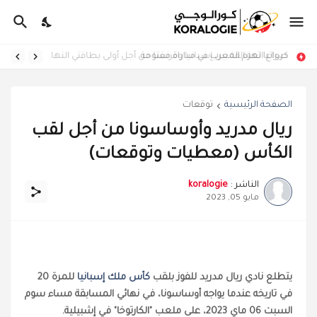
كرواتيا تهزم المغرب في مباراة مفتوحة
صراع العمالقة بين إسبانيا وفرنسا من أجل أولى بطاقتي النهائي الكبير (معطيات وتوقعات)
الصفحة الرئيسية
توقعات
ريال مدريد وأوساسونا من أجل لقب
الكأس (معطيات وتوقعات)
الناشر :
koralogie
مايو 05, 2023
يتطلع نادي ريال مدريد للفوز بلقب
كأس ملك إسبانيا
للمرة 20
في تاريخه عندما يواجه أوساسونا، في نهائي المسابقة مساء سوم
السبت 06 ماي 2023، على ملعب "الكارتوخا" في إشبيلية.