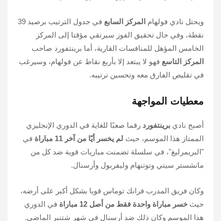
ويحتل نادي فولهام
المركز السابع
في جدول الترتيب برصيد 39
نقطة، وفي حال تحقيق الفوز سيرتقي مؤقتا إلى المركز
الخامس المؤهل للمنافسات القارية، أما برينتفورد صاحب
المركز التاسع
فهو لا يبتعد إلا بأربع نقاط عن فولهام، وسيرغب
في تقليص الفارق معه وتحسين ترتيبه.
معطيات المواجهة
أصبح نادي
برينتفورد
رقما صعبًا للغاية في الدوري الإنجليزي
الممتاز هذا الموسم، حيث
لم يخسر أيًا من آخر 11 مباراة
في
"البريمرليغ"، في سلسلة تضمنت مباريات قوية ضد كل من
مانشستر سيتي وتوتنهام وليفربول وأرسنال.
وكان فريق المدرب فرانك توماس قويا بشكل أكبر على أرضه،
حيث
خسر مباراة واحدة فقط من أصل 12 مباراة
في الدوري
هذا الموسم وكان ذلك ضد أرسنال في شهر شتنبر الماضي.