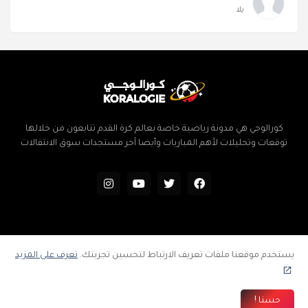
يلا
كورالوجي هي مدونة رياضية خاصة بعالم كرة القدم تتابعون من خلالها
توقعات وتحليلات لأهم المباريات وأيضا آخر مستجدات سوق الانتقالات
الرئيسية
سياسة الخصوصية
اتفاقية الاستخدام
إتصل بنا
يستخدم موقعنا ملفات تعريف الارتباط لتحسين تجربتك.
تعرف على المزيد
فهرس المدونة
جميع الحقوق محفوظة ©
كورالوجي | توقعات وتحليلات المباريات | كرة
حسنا !
القدم