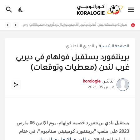
ميركاتو العمالقة.. أغلى وأبرز 10 صفقات في أوروبا حتى الآن
مباراة ضخمة بين مانشستر سيتي وريال مدريد (معطيات وتوقعات)
الصفحة الرئيسية
الدوري الانجليزي
برينتفورد يستقبل فولهام في ديربي
غرب لندن (معطيات وتوقعات)
الناشر :
koralogie
مارس 05, 2023
يستقبل نادي برينتفورد خصمه فولهام، يوم الإثنين 06 مارس
2023 على ملعب "برينتفورد كومينيتي ستاديوم"، في ختام
مباريات الجولة 26 من
الدوري الإنجليزي الممتاز
.