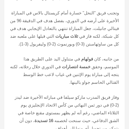
وتجنب فريق "النحل" خسارة أمام كريستال بالاس في المباراة
الأخيرة على أرضه في الدوري، بفضل هدف في الدقيقة 96 من
فيتالي جانيلت، جعل المباراة تنتهي بالتعادل الإيجابي هدف في
كل شبكة، لكنه فاز في
ثلاث مباريات
التي قبلها على ملعبه ضد
كل من ساوثهامبتن (3-0) وبورنموث (2-0) وليفربول (3-1).
من جانبه، كان
فولهام
في متناول اليد على الطريق هذا
الموسم، وحقق
خمسة انتصارات
في الدوري خلال رحلاته، لكنه
يتجه إلى مباراة يوم الإثنين في غياب لاعب خط الوسط
القتالي الحاسم جواو بالينها.
وفاز فريق المدرب ماركو سيلفا في مباراته الأخيرة ضد ليدز
(2-0) في دور ثمن النهائي من كأس الاتحاد الإنجليزي يوم
الثلاثاء الماضي، رغم أنه لم يظهر بمستوى مقنع خاصة في
الشق الدفاعي، حيث سنحت لخصمه
16 تسديدة
، دون أن
يتمكن من تحويل أي منها إلى أهداف.