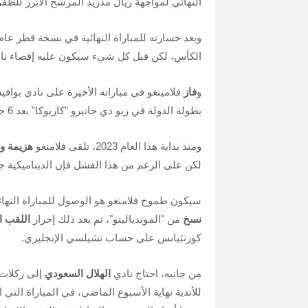
النهائي لمواجهة ريال مدريد المرشح الأبرز للظفر
الكأس، لكن قبل كل شيء سيكون عليه إقصاء ناد
و
فاز
فلامينغو في مباراته الأخيرة على نادي بوا
بطولة الدولة في ريو دي جانيرو "كاريوكا"
بعد 6 جولات.
ومنذ بداية هذا العام 2023، تلقى فلامنغو
هزيمة و
لكن على الرغم من هذا الفشل فإن الديناميكية ج
سيكون طموح فلامنغو هو الوصول للمباراة النهائ
نسخ
من "الموندياليتو"، ثم بعد ذلك إحراز
اللقب ا
كورنثيانس على حساب تشيلسي الإنجليزي.
من جانبه، احتاج نادي
الهلال السعودي
إلى ركلات 
للأندية نهاية الأسبوع الماضي، في المباراة التي