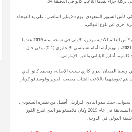
ركلة جزاء نفذها اللاعب كانو في الدقيقة 94.
من نصف نهائي كأس السوبر السعودي، يوم 26 يناير الماضي، على يد الفيحاء
رة أخرى عن بلوغ النهائي.
كأس العالم للأندية مرتين، الأولى في نسخة سنة
2019
عندما
2021
، وانهزم أيضا أمام تشيلسي الإنجليزي (1-0)، وفي حال
 كاشيما أنتلرز الياباني والعين الإماراتي.
ي وسط الميدان أندري كاري بسبب الإصابة، ومحمد كانو الذي
د يتم تعويضهما باللاعب الشاب مصعب الجوير وغوستافو كويار
بع سنوات، حيث يبدو النادي البرازيلي أفضل من نظيره السعودي،
وكان هذان الناديان قد التقيا في نصف نهائي هذه المسابقة في عام 2019 وكان فلامينغو هو الذي انتزع الفوز
ليفة الدولي في الدوحة.