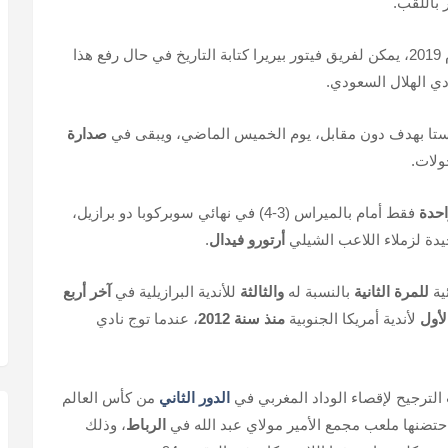
 باللقب.
وبعد خسارته للمباراة النهائية في نسخة قطر عام 2019، يمكن لفريق فيتور بيريرا كتابة التاريخ في حال رفع هذا
ي الهلال السعودي.
فيستا بهدف دون مقابل، يوم الخميس الماضي، ويبقى في
صدارة
احدة
فقط أمام بالميراس (3-4) في نهائي سوبركوبا دو برازيل،
يدة لزملاء اللاعب الشيلي
أرتورو فيدال
.
ية
للمرة الثانية
بالنسبة له
والثالثة
للأندية البرازيلية في
آخر أربع
لأول
لأندية أمريكا الجنوبية
منذ سنة 2012
، عندما توج نادي
الترجيح لإقصاء الوداد المغربي في
الدور الثاني
من كأس العالم
 احتضنها ملعب مجمع الأمير مولاي عبد الله في
الرباط
، وذلك