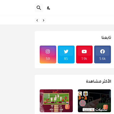
تابعنا
59
85
1.9k
5.6k
الأكثر مشاهدة
2
1