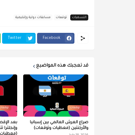
التسميات
توقعات
مسابقات دولية وإقليمية
Twitter
Facebook
قد تعجبك هذه المواضيع
توقعات
توقعات
صراع العرش العالمي بين إسبانيا
بعد الإقص
والأرجنتين (معطيات وتوقعات)
وإنجلترا ت
(معطيات 