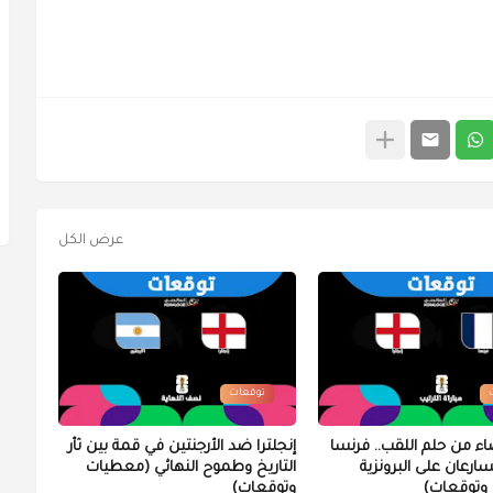
عرض الكل
توقعات
اء من حلم اللقب.. فرنسا
إنجلترا ضد الأرجنتين في قمة بين ثأر
تسارعان على البرونزية
التاريخ وطموح النهائي (معطيات
وتوقعات)
وتوقعات)