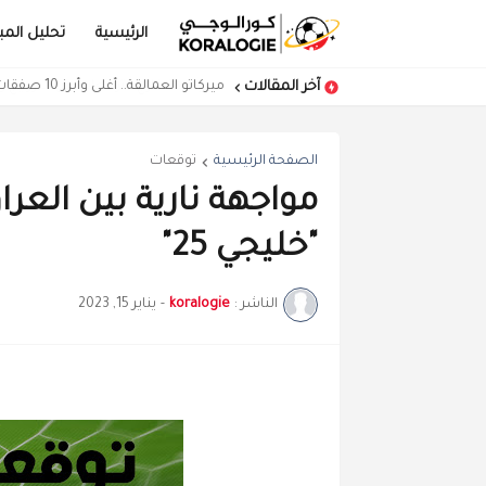
الرئيسية
تحليل المبا
آخر المقالات
ميركاتو العمالقة.. أغلى وأبرز 10 صفقات في أوروبا حتى الآن
مواجهة خارج التوقعات بين النرويج وإ
الصفحة الرئيسية
توقعات
مواجهة نارية بين الع
"خليجي 25"
الناشر :
koralogie
-
يناير 15, 2023