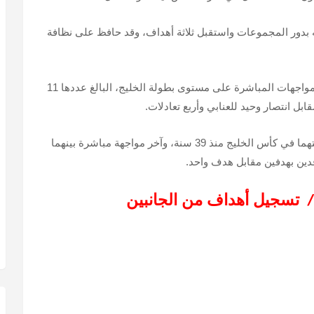
بدور المجموعات واستقبل ثلاثة أهداف، وقد حافظ على نظافة
يتفوق منتخب العراق على نظيره القطري في المواجهات المباشرة على مستوى بطولة الخليج، البالغ عددها 11
بل انتصار وحيد للعنابي وأربع تعادلات.
قطر لم تفز على العراق في المباريات التي جمعتهما في كأس الخليج منذ 39 سنة، وآخر مواجهة مباشرة بينهما
دين بهدفين مقابل هدف واحد.
تسجيل أهداف من الجانبين
/