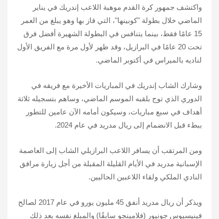
واكتشف جمهور كرة القدم موهبة اللاعب إندريك في يناير
الماضي خلال بطولة "كوبينها"، التي فاز بها وهو يبلغ من العمر
15 عامًا فقط، بينما يتنافس في البطولة الشهيرة أفضل فرق
تحت 20 عامًا في البرازيل، وقد ظهر لأول مرة مع الفريق الأول
لناديه بالميراس في أكتوبر الماضي.
وشارك الشاب إندريك في المباريات الأخيرة مع فريقه في
الدوري الذي توج بلقبه الموسم الماضي، وساهم بتسجيله ثلاثة
أهداف في سبع مباريات، وسيكون أمامه الآن عامين للتطور
ببطء قبل الانضمام إلى ريال مدريد في عام 2024.
ومن المرتقب أن يسافر اللاعب البرازيلي الشاب إلى العاصمة
الإسبانية مدريد في الأيام القليلة المقبلة من أجل زيارة مرافق
النادي الملكي ولقاء اللاعبين الحاليين.
ويذكر أن ريال مدريد أنفق 45 مليون يورو في عام 2017 لصالح
فينيسيوس جونيور (فلامينجو سابقًا) والمبلغ نفسه بعد ذلك