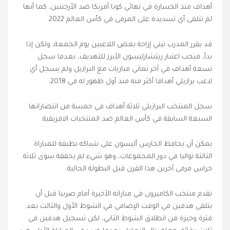
أهداف منذ الخسارة في نهائي كوبا أمريكا ضد الأرجنتين، كما أنها
لم تتلقى أي تسديدة على المرمى في كأس العالم 2022.
قد يقرر المدرب تيتي إراحة بعض اللاعبين يوم الجمعة، ولكن إذا
بدأ، فيجب اعتبار ريتشارليسون الأبرز للتهديف، بعدما سجل
تسعة أهداف في آخر ثماني مباريات مع البرازيل ولم يسجل أي
لاعب برازيلي أهدافا أكثر منه منذ أول ظهور له في 2018.
سجل المنتخب البرازيلي ثلاثة أهداف في خمسة من انتصاراتها
السبعة السابقة في كأس العالم ضد المنتخبات الافريقية.
يمكن أن يحافظ الحارس أليسون على شباكه نظيفة للمباراة
الثالثة تواليا في دور المجموعات، وهو شيء لم يحققه سوى ثلاثة
حراس مرمى آخرين هذا القرن قبل البطولة الحالية.
تقدم منتخب الكاميرون في مباراته الأخيرة أمام صربيا قبل أن
يتلقى هدفين في الوقت الإضافي في الشوط الأول والثالث بعد
فترة وجيزة من انطلاق الشوط الثاني، لكن تسجيل هدفين في