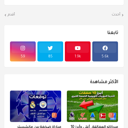
أحدث
أقدم
تابعنا
59
85
1.9k
5.6k
الأكثر مشاهدة
2
1
ميركاتو العمالقة.. أغلى وأبرز 10
مباراة ضخمة بين مانشستر