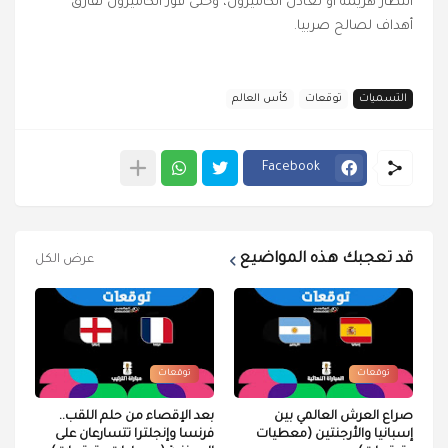
انتظار هزيمة أو تعادل الكاميرون، وحتى فوز الكاميرون لفارق
أهداف لصالح صربيا.
التسميات
توقعات
كأس العالم
Facebook
قد تعجبك هذه المواضيع
عرض الكل
توقعات
توقعات
صراع العرش العالمي بين
بعد الإقصاء من حلم اللقب..
إسبانيا والأرجنتين (معطيات
فرنسا وإنجلترا تتسارعان على