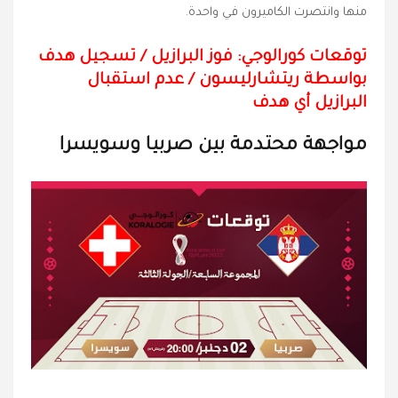
منها وانتصرت الكاميرون في واحدة.
توقعات كورالوجي: فوز البرازيل / تسجيل هدف
بواسطة ريتشارليسون / عدم استقبال
البرازيل أي هدف
مواجهة محتدمة بين صربيا وسويسرا