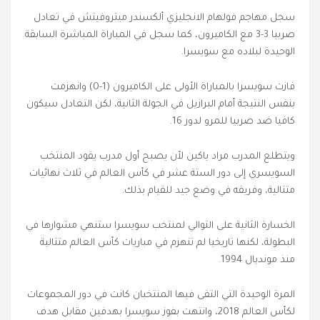
سجل مهاجم فولهام الانجليزي ألكسندر ميتروفيتش في تعادل
صربيا 3-3 مع الكاميرون، كما سجل في المباراة المباشرة السابقة
الوحيدة لبلاده مع سويسرا.
فازت سويسرا بالمباراة الأولى على الكاميرون (1-0) وانهزمت
بنفس النتيجة أمام البرازيل في الجولة الثانية، لكن التعادل سيكون
كافيا ضد صربيا للمرو لدور 16.
ويتطلع المدرب مراد ياكين لأن يصبح أول مدرب يقود المنتخب
السويسري إلى دور الستة عشر في كأس العالم في ثلاث نهائيات
متتالية، وفريقه في وضع جيد للقيام بذلك.
الخسارة الثانية على التوالي لمنتخب سويسرا ستنهي مشوارها في
البطولة، لكنها تاريخيا لم تنهزم في مباريات كأس العالم متتالية
منذ مونديال 1994.
المرة الوحيدة التي التقى فيها المنتخبان كانت في دور المجموعات
لكأس العالم 2018، وانتهت بفوز سويسرا بهدفين مقابل هدف