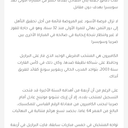
ثلاث دقائق جعله ينال التعادل بعدما خسر في المباراة الأولى ضد
سويسرا بهدف دون مقابل.
لا تزال فرصة الأسود غير المروضة قائمة من أجل تحقيق التأهل
إلى دور الثمن نهائي للمرة الأولى منذ 32 سنة، وهو في حاجة للفوز
لا غير وانتظار نتيجة إيجابية في صالحه في المباراة الأخرى بين
صربيا وسويسرا.
الكاميرون هي المنتخب الافريقي الوحيد الذي فاز على البرازيل
وحافظ على شباكه نظيفة ضدها، وكان ذلك في كأس القارات
سنة 2003، بتواجد المدرب الحالي ريغوبير سونغ كقائد للفريق
آنذاك.
على الرغم من أن أربعة من أهدافه الستة الأخيرة قد فتحت
التسجيل لمنتخب بلاده، إلا أن إريك تشوبو موتينج عادل أمام
صربيا ليجنب الكاميرون من معادلة الرقم القياسي للمكسيك،
البالغ من العمر 64 عاما، بحصد تسع هزائم متتالية في النهائيات.
تواجه المنتخبان في خمس مباريات سابقة، فازت البرازيل في أربعة